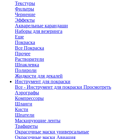
Текстуры
Фильтры
Чернение
Эффекты
Акварельные карандаши
Наборы для везеринга
Еще
Покраска
Все Покраска
Прочее
Растворители
Шпаклевка
Полироли
Жидкости для декалей
Инструмент для покраски
Все - Инструмент для покраски
Просмотреть
Аэрографы
Компрессоры
Шланги
Кисти
Шпатели
Маскирующие ленты
Трафареты
Окрасочные маски универсальные
Окрасочные маски Авиация