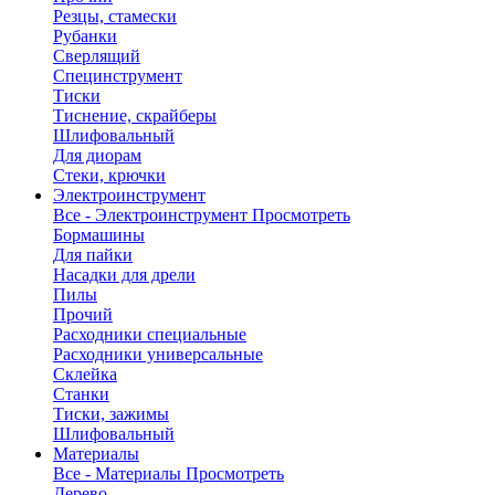
Резцы, стамески
Рубанки
Сверлящий
Специнструмент
Тиски
Тиснение, скрайберы
Шлифовальный
Для диорам
Стеки, крючки
Электроинструмент
Все - Электроинструмент
Просмотреть
Бормашины
Для пайки
Насадки для дрели
Пилы
Прочий
Расходники специальные
Расходники универсальные
Склейка
Станки
Тиски, зажимы
Шлифовальный
Материалы
Все - Материалы
Просмотреть
Дерево