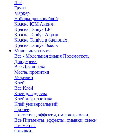
Лак
Грунт
Маркер
Наборы для кораблей
Краска ICM Акрил
Краска Tamiya LP
Краска Tamiya Акрил
Краска Tamiya в баллонах
Краска Tamiya Эмаль
Модельная химия
Все - Модельная химия
Просмотреть
Для дерева
Все Для дерева
Масла, пропитки
Морилки
Клей
Все Клей
Клей для дерева
Клей для пластика
Клей универсальный
Прочее
Пигменты, эффекты, смывки, смеси
Все Пигменты, эффекты, смывки, смеси
Пигменты
Смывки