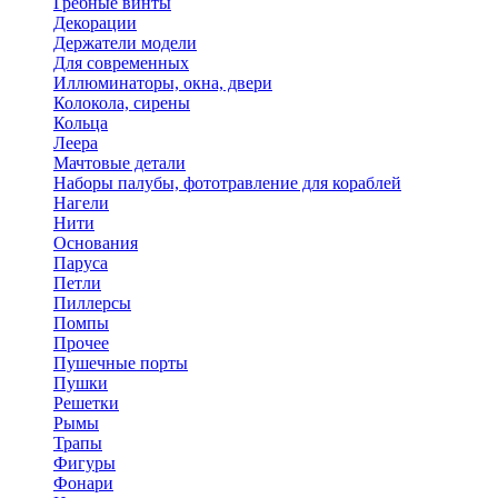
Гребные винты
Декорации
Держатели модели
Для современных
Иллюминаторы, окна, двери
Колокола, сирены
Кольца
Леера
Мачтовые детали
Наборы палубы, фототравление для кораблей
Нагели
Нити
Основания
Паруса
Петли
Пиллерсы
Помпы
Прочее
Пушечные порты
Пушки
Решетки
Рымы
Трапы
Фигуры
Фонари