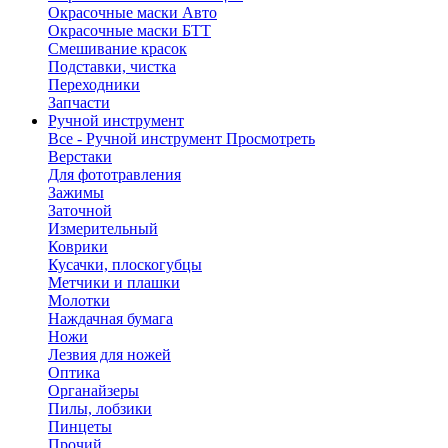
Окрасочные маски Авто
Окрасочные маски БТТ
Смешивание красок
Подставки, чистка
Переходники
Запчасти
Ручной инструмент
Все - Ручной инструмент
Просмотреть
Верстаки
Для фототравления
Зажимы
Заточной
Измерительный
Коврики
Кусачки, плоскогубцы
Метчики и плашки
Молотки
Наждачная бумага
Ножи
Лезвия для ножей
Оптика
Органайзеры
Пилы, лобзики
Пинцеты
Прочий