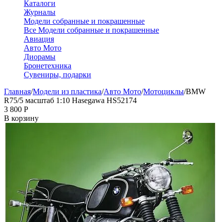
Каталоги
Журналы
Модели собранные и покрашенные
Все Модели собранные и покрашенные
Авиация
Авто Мото
Диорамы
Бронетехника
Сувениры, подарки
Главная
/
Модели из пластика
/
Авто Мото
/
Мотоциклы
/
BMW
R75/5 масштаб 1:10 Hasegawa HS52174
3 800
Р
В корзину