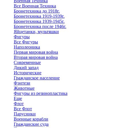
Военная Техника
Все Военная Техника
Бронетехника до 1918г.
Бронетехника 1919-1939г.
Бронетехника 1939-1945г.
Бронетехника после 1946г.
Яйцетанки, мультяшки
Фигуры
Все Фигуры
Наполеоника
Первая мировая война
Вторая мировая война
Современные
Дикий запад
Исторические
Гражданское население
Фэнтези
Животные
Фигуры из резинопластика
Еще
Флот
Все Флот
Парусники
Военные корабли
Гражданские суда