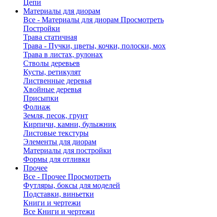
Цепи
Материалы для диорам
Все - Материалы для диорам
Просмотреть
Постройки
Трава статичная
Трава - Пучки, цветы, кочки, полоски, мох
Трава в листах, рулонах
Стволы деревьев
Кусты, ретикулят
Лиственные деревья
Хвойные деревья
Присыпки
Фолиаж
Земля, песок, грунт
Кирпичи, камни, булыжник
Листовые текстуры
Элементы для диорам
Материалы для постройки
Формы для отливки
Прочее
Все - Прочее
Просмотреть
Футляры, боксы для моделей
Подставки, виньетки
Книги и чертежи
Все Книги и чертежи