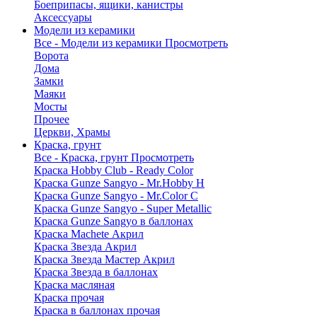
Боеприпасы, ящики, канистры
Аксессуары
Модели из керамики
Все - Модели из керамики
Просмотреть
Ворота
Дома
Замки
Маяки
Мосты
Прочее
Церкви, Храмы
Краска, грунт
Все - Краска, грунт
Просмотреть
Краска Hobby Club - Ready Color
Краска Gunze Sangyo - Mr.Hobby H
Краска Gunze Sangyo - Mr.Color C
Краска Gunze Sangyo - Super Metallic
Краска Gunze Sangyo в баллонах
Краска Machete Акрил
Краска Звезда Акрил
Краска Звезда Мастер Акрил
Краска Звезда в баллонах
Краска масляная
Краска прочая
Краска в баллонах прочая