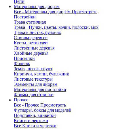
Цепи
Материалы для диорам
Все - Материалы для диорам
Просмотреть
Постройки
Трава статичная
Трава - Пучки, цветы, кочки, полоски, мох
Трава в листах, рулонах
Стволы деревьев
Кусты, ретикулят
Лиственные деревья
Хвойные деревья
Присыпки
Фолиаж
Земля, песок, грунт
Кирпичи, камни, булыжник
Листовые текстуры
Элементы для диорам
Материалы для постройки
Формы для отливки
Прочее
Все - Прочее
Просмотреть
Футляры, боксы для моделей
Подставки, виньетки
Книги и чертежи
Все Книги и чертежи