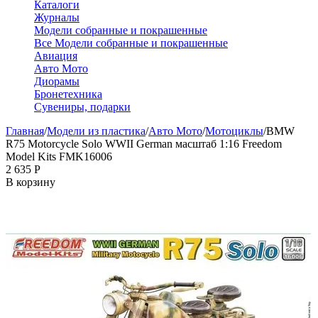
Каталоги
Журналы
Модели собранные и покрашенные
Все Модели собранные и покрашенные
Авиация
Авто Мото
Диорамы
Бронетехника
Сувениры, подарки
Главная
/
Модели из пластика
/
Авто Мото
/
Мотоциклы
/
BMW
R75 Motorcycle Solo WWII German масштаб 1:16 Freedom
Model Kits FMK16006
2 635
Р
В корзину