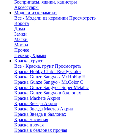
Боеприпасы, ящики, канистры
Аксессуары
Модели из керамики
Все - Модели из керамики
Просмотреть
Ворота
Дома
Замки
Маяки
Мосты
Прочее
Церкви, Храмы
Краска, грунт
Все - Краска, грунт
Просмотреть
Краска Hobby Club - Ready Color
Краска Gunze Sangyo - Mr.Hobby H
Краска Gunze Sangyo - Mr.Color C
Краска Gunze Sangyo - Super Metallic
Краска Gunze Sangyo в баллонах
Краска Machete Акрил
Краска Звезда Акрил
Краска Звезда Мастер Акрил
Краска Звезда в баллонах
Краска масляная
Краска прочая
Краска в баллонах прочая