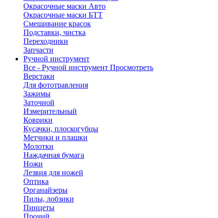
Окрасочные маски Авто
Окрасочные маски БТТ
Смешивание красок
Подставки, чистка
Переходники
Запчасти
Ручной инструмент
Все - Ручной инструмент
Просмотреть
Верстаки
Для фототравления
Зажимы
Заточной
Измерительный
Коврики
Кусачки, плоскогубцы
Метчики и плашки
Молотки
Наждачная бумага
Ножи
Лезвия для ножей
Оптика
Органайзеры
Пилы, лобзики
Пинцеты
Прочий