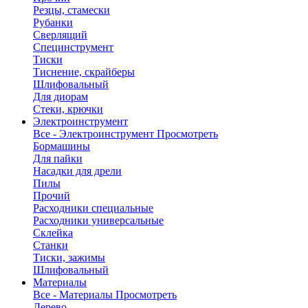
Резцы, стамески
Рубанки
Сверлящий
Специнструмент
Тиски
Тиснение, скрайберы
Шлифовальный
Для диорам
Стеки, крючки
Электроинструмент
Все - Электроинструмент
Просмотреть
Бормашины
Для пайки
Насадки для дрели
Пилы
Прочий
Расходники специальные
Расходники универсальные
Склейка
Станки
Тиски, зажимы
Шлифовальный
Материалы
Все - Материалы
Просмотреть
Дерево