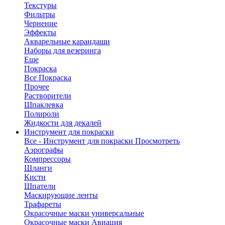
Текстуры
Фильтры
Чернение
Эффекты
Акварельные карандаши
Наборы для везеринга
Еще
Покраска
Все Покраска
Прочее
Растворители
Шпаклевка
Полироли
Жидкости для декалей
Инструмент для покраски
Все - Инструмент для покраски
Просмотреть
Аэрографы
Компрессоры
Шланги
Кисти
Шпатели
Маскирующие ленты
Трафареты
Окрасочные маски универсальные
Окрасочные маски Авиация