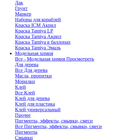
Лак
Грунт
Маркер
Наборы для кораблей
Краска ICM Акрил
Краска Tamiya LP
Краска Tamiya Акрил
Краска Tamiya в баллонах
Краска Tamiya Эмаль
Модельная химия
Все - Модельная химия
Просмотреть
Для дерева
Все Для дерева
Масла, пропитки
Морилки
Клей
Все Клей
Клей для дерева
Клей для пластика
Клей универсальный
Прочее
Пигменты, эффекты, смывки, смеси
Все Пигменты, эффекты, смывки, смеси
Пигменты
Смывки