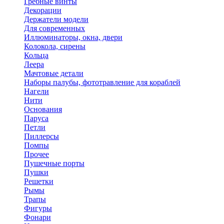
Гребные винты
Декорации
Держатели модели
Для современных
Иллюминаторы, окна, двери
Колокола, сирены
Кольца
Леера
Мачтовые детали
Наборы палубы, фототравление для кораблей
Нагели
Нити
Основания
Паруса
Петли
Пиллерсы
Помпы
Прочее
Пушечные порты
Пушки
Решетки
Рымы
Трапы
Фигуры
Фонари