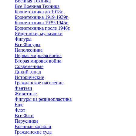
Военная Техника
Все Военная Техника
Бронетехника до 1918г.
Бронетехника 1919-1939г.
Бронетехника 1939-1945г.
Бронетехника после 1946г.
Яйцетанки, мультяшки
Фигуры
Все Фигуры
Наполеоника
Первая мировая война
Вторая мировая война
Современные
Дикий запад
Исторические
Гражданское население
Фэнтези
Животные
Фигуры из резинопластика
Еще
Флот
Все Флот
Парусники
Военные корабли
Гражданские суда