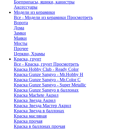
Боеприпасы, ящики, канистры
Аксессуары
Модели из керамики
Все - Модели из керамики
Просмотреть
Ворота
Дома
Замки
Маяки
Мосты
Прочее
Церкви, Храмы
Краска, грунт
Все - Краска, грунт
Просмотреть
Краска Hobby Club - Ready Color
Краска Gunze Sangyo - Mr.Hobby H
Краска Gunze Sangyo - Mr.Color C
Краска Gunze Sangyo - Super Metallic
Краска Gunze Sangyo в баллонах
Краска Machete Акрил
Краска Звезда Акрил
Краска Звезда Мастер Акрил
Краска Звезда в баллонах
Краска масляная
Краска прочая
Краска в баллонах прочая