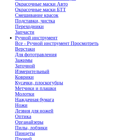
Окрасочные маски Авто
Окрасочные маски БТТ
Смешивание красок
Подставки, чистка
Переходники
Запчасти
Ручной инструмент
Все - Ручной инструмент
Просмотреть
Верстаки
Для фототравления
Зажимы
Заточной
Измерительный
Коврики
Кусачки, плоскогубцы
Метчики и плашки
Молотки
Наждачная бумага
Ножи
Лезвия для ножей
Оптика
Органайзеры
Пилы, лобзики
Пинцеты
Прочий