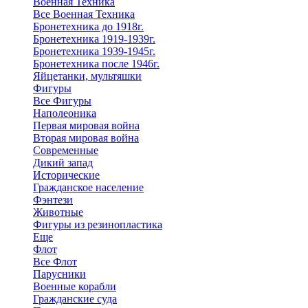
Военная Техника
Все Военная Техника
Бронетехника до 1918г.
Бронетехника 1919-1939г.
Бронетехника 1939-1945г.
Бронетехника после 1946г.
Яйцетанки, мультяшки
Фигуры
Все Фигуры
Наполеоника
Первая мировая война
Вторая мировая война
Современные
Дикий запад
Исторические
Гражданское население
Фэнтези
Животные
Фигуры из резинопластика
Еще
Флот
Все Флот
Парусники
Военные корабли
Гражданские суда