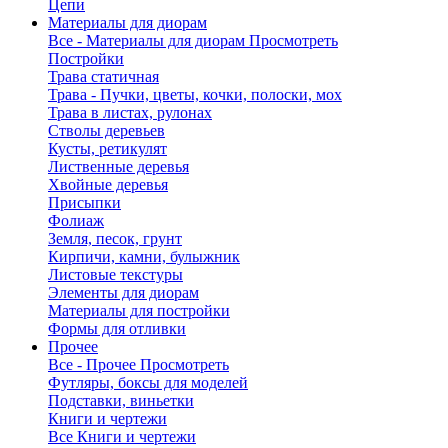
Цепи
Материалы для диорам
Все - Материалы для диорам
Просмотреть
Постройки
Трава статичная
Трава - Пучки, цветы, кочки, полоски, мох
Трава в листах, рулонах
Стволы деревьев
Кусты, ретикулят
Лиственные деревья
Хвойные деревья
Присыпки
Фолиаж
Земля, песок, грунт
Кирпичи, камни, булыжник
Листовые текстуры
Элементы для диорам
Материалы для постройки
Формы для отливки
Прочее
Все - Прочее
Просмотреть
Футляры, боксы для моделей
Подставки, виньетки
Книги и чертежи
Все Книги и чертежи