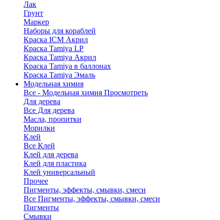
Лак
Грунт
Маркер
Наборы для кораблей
Краска ICM Акрил
Краска Tamiya LP
Краска Tamiya Акрил
Краска Tamiya в баллонах
Краска Tamiya Эмаль
Модельная химия
Все - Модельная химия
Просмотреть
Для дерева
Все Для дерева
Масла, пропитки
Морилки
Клей
Все Клей
Клей для дерева
Клей для пластика
Клей универсальный
Прочее
Пигменты, эффекты, смывки, смеси
Все Пигменты, эффекты, смывки, смеси
Пигменты
Смывки