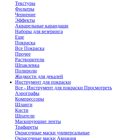
Текстуры
Фильтры
Чернение
Эффекты
Акварельные карандаши
Наборы для везеринга
Еще
Покраска
Все Покраска
Прочее
Растворители
Шпаклевка
Полироли
Жидкости для декалей
Инструмент для покраски
Все - Инструмент для покраски
Просмотреть
Аэрографы
Компрессоры
Шланги
Кисти
Шпатели
Маскирующие ленты
Трафареты
Окрасочные маски универсальные
Окрасочные маски Авиация