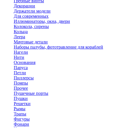
Гребные винты
Декорации
Держатели модели
Для современных
Иллюминаторы, окна, двери
Колокола, сирены
Кольца
Леера
Мачтовые детали
Наборы палубы, фототравление для кораблей
Нагели
Нити
Основания
Паруса
Петли
Пиллерсы
Помпы
Прочее
Пушечные порты
Пушки
Решетки
Рымы
Трапы
Фигуры
Фонари