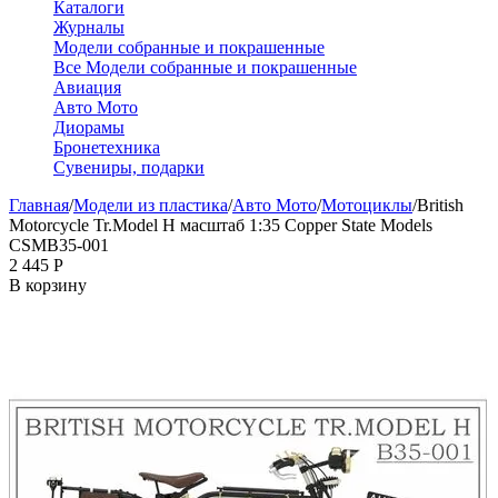
Каталоги
Журналы
Модели собранные и покрашенные
Все Модели собранные и покрашенные
Авиация
Авто Мото
Диорамы
Бронетехника
Сувениры, подарки
Главная
/
Модели из пластика
/
Авто Мото
/
Мотоциклы
/
British
Motorcycle Tr.Model H масштаб 1:35 Copper State Models
CSMB35-001
2 445
Р
В корзину