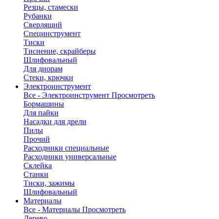
Резцы, стамески
Рубанки
Сверлящий
Специнструмент
Тиски
Тиснение, скрайберы
Шлифовальный
Для диорам
Стеки, крючки
Электроинструмент
Все - Электроинструмент
Просмотреть
Бормашины
Для пайки
Насадки для дрели
Пилы
Прочий
Расходники специальные
Расходники универсальные
Склейка
Станки
Тиски, зажимы
Шлифовальный
Материалы
Все - Материалы
Просмотреть
Дерево