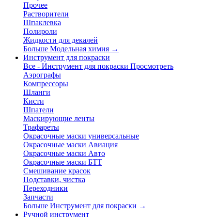
Прочее
Растворители
Шпаклевка
Полироли
Жидкости для декалей
Больше Модельная химия
→
Инструмент для покраски
Все - Инструмент для покраски
Просмотреть
Аэрографы
Компрессоры
Шланги
Кисти
Шпатели
Маскирующие ленты
Трафареты
Окрасочные маски универсальные
Окрасочные маски Авиация
Окрасочные маски Авто
Окрасочные маски БТТ
Смешивание красок
Подставки, чистка
Переходники
Запчасти
Больше Инструмент для покраски
→
Ручной инструмент