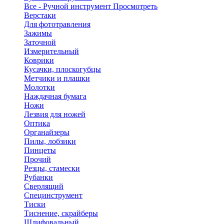
Все - Ручной инструмент
Просмотреть
Верстаки
Для фототравления
Зажимы
Заточной
Измерительный
Коврики
Кусачки, плоскогубцы
Метчики и плашки
Молотки
Наждачная бумага
Ножи
Лезвия для ножей
Оптика
Органайзеры
Пилы, лобзики
Пинцеты
Прочий
Резцы, стамески
Рубанки
Сверлящий
Специнструмент
Тиски
Тиснение, скрайберы
Шлифовальный