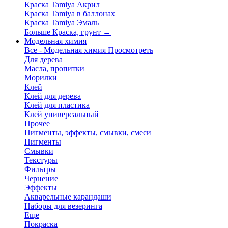
Краска Tamiya Акрил
Краска Tamiya в баллонах
Краска Tamiya Эмаль
Больше Краска, грунт
→
Модельная химия
Все - Модельная химия
Просмотреть
Для дерева
Масла, пропитки
Морилки
Клей
Клей для дерева
Клей для пластика
Клей универсальный
Прочее
Пигменты, эффекты, смывки, смеси
Пигменты
Смывки
Текстуры
Фильтры
Чернение
Эффекты
Акварельные карандаши
Наборы для везеринга
Еще
Покраска