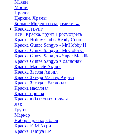
Маяки
Мосты
Прочее
Церкви, Храмы
Больше Модели из керамики
→
Краска, грунт
Все - Краска, грунт
Просмотреть
Краска Hobby Club - Ready Color
Краска Gunze Sangyo - Mr.Hobby H
Краска Gunze Sangyo - Mr.Color C
Краска Gunze Sangyo - Super Metallic
Краска Gunze Sangyo в баллонах
Краска Machete Акрил
Краска Звезда Акрил
Краска Звезда Мастер Акрил
Краска Звезда в баллонах
Краска масляная
Краска прочая
Краска в баллонах прочая
Лак
Грунт
Маркер
Наборы для кораблей
Краска ICM Акрил
Краска Tamiya LP