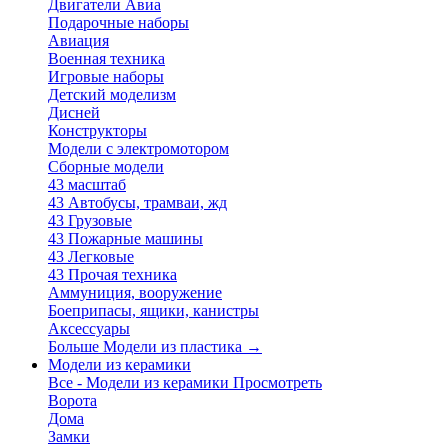
Двигатели Авиа
Подарочные наборы
Авиация
Военная техника
Игровые наборы
Детский моделизм
Дисней
Конструкторы
Модели с электромотором
Сборные модели
43 масштаб
43 Автобусы, трамваи, жд
43 Грузовые
43 Пожарные машины
43 Легковые
43 Прочая техника
Аммуниция, вооружение
Боеприпасы, ящики, канистры
Аксессуары
Больше Модели из пластика
→
Модели из керамики
Все - Модели из керамики
Просмотреть
Ворота
Дома
Замки