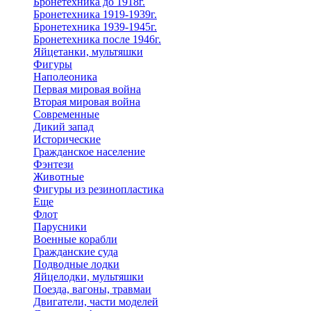
Бронетехника до 1918г.
Бронетехника 1919-1939г.
Бронетехника 1939-1945г.
Бронетехника после 1946г.
Яйцетанки, мультяшки
Фигуры
Наполеоника
Первая мировая война
Вторая мировая война
Современные
Дикий запад
Исторические
Гражданское население
Фэнтези
Животные
Фигуры из резинопластика
Еще
Флот
Парусники
Военные корабли
Гражданские суда
Подводные лодки
Яйцелодки, мультяшки
Поезда, вагоны, травмаи
Двигатели, части моделей