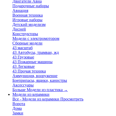
Двигатели Авиа
Подарочные наборы
Авиация
Военная техника
Игровые наборы
Детский моделизм
Дисней
Конструкторы
Модели с электромотором
Сборные модели
43 масштаб
43 Автобусы, трамваи, жд
43 Грузовые
43 Пожарные машины
43 Легковые
43 Прочая техника
Аммуниция, вооружение
Боеприпасы, ящики, канистры
Аксессуары
Больше Модели из пластика
→
Модели из керамики
Все - Модели из керамики
Просмотреть
Ворота
Дома
Замки