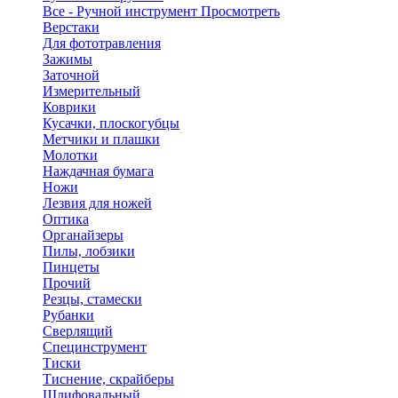
Все - Ручной инструмент
Просмотреть
Верстаки
Для фототравления
Зажимы
Заточной
Измерительный
Коврики
Кусачки, плоскогубцы
Метчики и плашки
Молотки
Наждачная бумага
Ножи
Лезвия для ножей
Оптика
Органайзеры
Пилы, лобзики
Пинцеты
Прочий
Резцы, стамески
Рубанки
Сверлящий
Специнструмент
Тиски
Тиснение, скрайберы
Шлифовальный