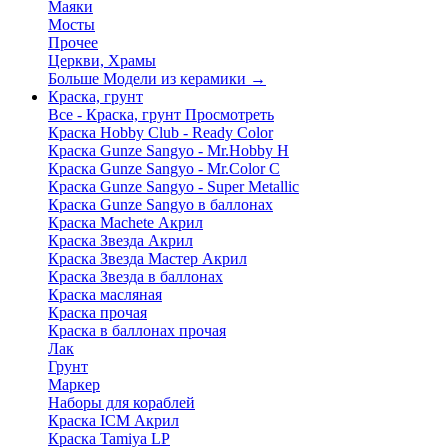
Маяки
Мосты
Прочее
Церкви, Храмы
Больше Модели из керамики
→
Краска, грунт
Все - Краска, грунт
Просмотреть
Краска Hobby Club - Ready Color
Краска Gunze Sangyo - Mr.Hobby H
Краска Gunze Sangyo - Mr.Color C
Краска Gunze Sangyo - Super Metallic
Краска Gunze Sangyo в баллонах
Краска Machete Акрил
Краска Звезда Акрил
Краска Звезда Мастер Акрил
Краска Звезда в баллонах
Краска масляная
Краска прочая
Краска в баллонах прочая
Лак
Грунт
Маркер
Наборы для кораблей
Краска ICM Акрил
Краска Tamiya LP