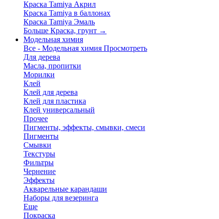
Краска Tamiya Акрил
Краска Tamiya в баллонах
Краска Tamiya Эмаль
Больше Краска, грунт
→
Модельная химия
Все - Модельная химия
Просмотреть
Для дерева
Масла, пропитки
Морилки
Клей
Клей для дерева
Клей для пластика
Клей универсальный
Прочее
Пигменты, эффекты, смывки, смеси
Пигменты
Смывки
Текстуры
Фильтры
Чернение
Эффекты
Акварельные карандаши
Наборы для везеринга
Еще
Покраска