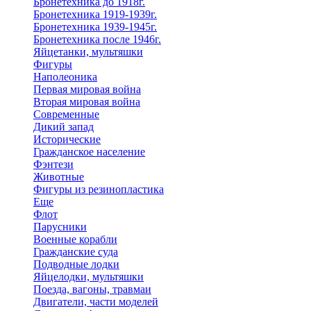
Бронетехника до 1918г.
Бронетехника 1919-1939г.
Бронетехника 1939-1945г.
Бронетехника после 1946г.
Яйцетанки, мультяшки
Фигуры
Наполеоника
Первая мировая война
Вторая мировая война
Современные
Дикий запад
Исторические
Гражданское население
Фэнтези
Животные
Фигуры из резинопластика
Еще
Флот
Парусники
Военные корабли
Гражданские суда
Подводные лодки
Яйцелодки, мультяшки
Поезда, вагоны, травмаи
Двигатели, части моделей