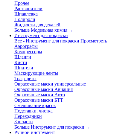
Прочее
Растворители
Шпаклевка
Полироли
Жидкости для декалей
Больше Модельная химия
→
Инструмент для покраски
Все - Инструмент для покраски
Просмотреть
Аэрографы
Компрессоры
Шланги
Кисти
Шпатели
Маскирующие ленты
Трафареты
Окрасочные маски универсальные
Окрасочные маски Авиация
Окрасочные маски Авто
Окрасочные маски БТТ
Смешивание красок
Подставки, чистка
Переходники
Запчасти
Больше Инструмент для покраски
→
Ручной инструмент