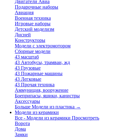
Двигатели Авиа
Подарочные наборы
Авиация
Военная техника
Игровые наборы
Детский моделизм
Дисней
Конструкторы
Модели с электромотором
Сборные модели
43 масштаб
43 Автобусы, трамваи, жд
43 Грузовые
43 Пожарные машины
43 Легковые
43 Прочая техника
Аммуниция, вооружение
Боеприпасы, ящики, канистры
Аксессуары
Больше Модели из пластика
→
Модели из керамики
Все - Модели из керамики
Просмотреть
Ворота
Дома
Замки