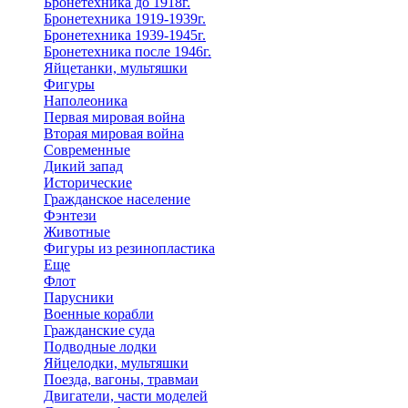
Бронетехника до 1918г.
Бронетехника 1919-1939г.
Бронетехника 1939-1945г.
Бронетехника после 1946г.
Яйцетанки, мультяшки
Фигуры
Наполеоника
Первая мировая война
Вторая мировая война
Современные
Дикий запад
Исторические
Гражданское население
Фэнтези
Животные
Фигуры из резинопластика
Еще
Флот
Парусники
Военные корабли
Гражданские суда
Подводные лодки
Яйцелодки, мультяшки
Поезда, вагоны, травмаи
Двигатели, части моделей