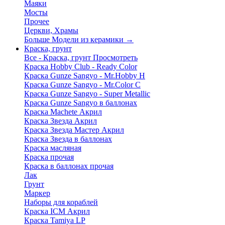
Маяки
Мосты
Прочее
Церкви, Храмы
Больше Модели из керамики
→
Краска, грунт
Все - Краска, грунт
Просмотреть
Краска Hobby Club - Ready Color
Краска Gunze Sangyo - Mr.Hobby H
Краска Gunze Sangyo - Mr.Color C
Краска Gunze Sangyo - Super Metallic
Краска Gunze Sangyo в баллонах
Краска Machete Акрил
Краска Звезда Акрил
Краска Звезда Мастер Акрил
Краска Звезда в баллонах
Краска масляная
Краска прочая
Краска в баллонах прочая
Лак
Грунт
Маркер
Наборы для кораблей
Краска ICM Акрил
Краска Tamiya LP