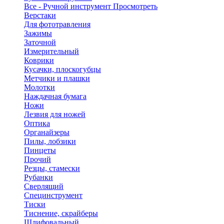
Все - Ручной инструмент
Просмотреть
Верстаки
Для фототравления
Зажимы
Заточной
Измерительный
Коврики
Кусачки, плоскогубцы
Метчики и плашки
Молотки
Наждачная бумага
Ножи
Лезвия для ножей
Оптика
Органайзеры
Пилы, лобзики
Пинцеты
Прочий
Резцы, стамески
Рубанки
Сверлящий
Специнструмент
Тиски
Тиснение, скрайберы
Шлифовальный