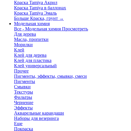
Краска Tamiya Акрил
Краска Tamiya в баллонах
Краска Tamiya Эмаль
Больше Краска, грунт
→
Модельная химия
Все - Модельная химия
Просмотреть
Для дерева
Масла, пропитки
Морилки
Клей
Клей для дерева
Клей для пластика
Клей универсальный
Прочее
Пигменты, эффекты, смывки, смеси
Пигменты
Смывки
Текстуры
Фильтры
Чернение
Эффекты
Акварельные карандаши
Наборы для везеринга
Еще
Покраска