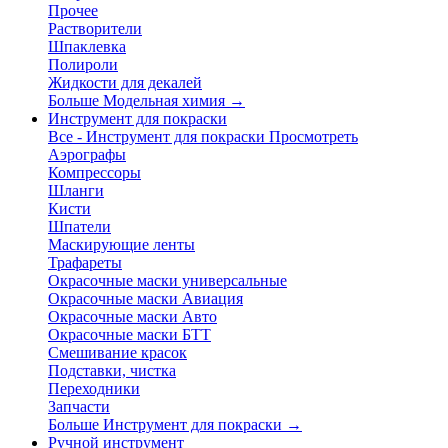
Прочее
Растворители
Шпаклевка
Полироли
Жидкости для декалей
Больше Модельная химия
→
Инструмент для покраски
Все - Инструмент для покраски
Просмотреть
Аэрографы
Компрессоры
Шланги
Кисти
Шпатели
Маскирующие ленты
Трафареты
Окрасочные маски универсальные
Окрасочные маски Авиация
Окрасочные маски Авто
Окрасочные маски БТТ
Смешивание красок
Подставки, чистка
Переходники
Запчасти
Больше Инструмент для покраски
→
Ручной инструмент