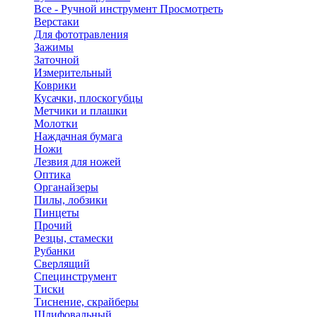
Все - Ручной инструмент
Просмотреть
Верстаки
Для фототравления
Зажимы
Заточной
Измерительный
Коврики
Кусачки, плоскогубцы
Метчики и плашки
Молотки
Наждачная бумага
Ножи
Лезвия для ножей
Оптика
Органайзеры
Пилы, лобзики
Пинцеты
Прочий
Резцы, стамески
Рубанки
Сверлящий
Специнструмент
Тиски
Тиснение, скрайберы
Шлифовальный