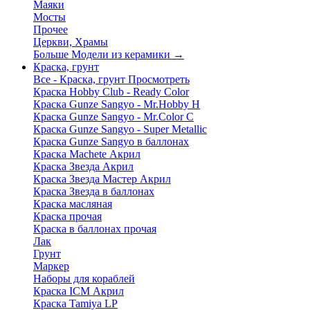
Маяки
Мосты
Прочее
Церкви, Храмы
Больше Модели из керамики
→
Краска, грунт
Все - Краска, грунт
Просмотреть
Краска Hobby Club - Ready Color
Краска Gunze Sangyo - Mr.Hobby H
Краска Gunze Sangyo - Mr.Color C
Краска Gunze Sangyo - Super Metallic
Краска Gunze Sangyo в баллонах
Краска Machete Акрил
Краска Звезда Акрил
Краска Звезда Мастер Акрил
Краска Звезда в баллонах
Краска масляная
Краска прочая
Краска в баллонах прочая
Лак
Грунт
Маркер
Наборы для кораблей
Краска ICM Акрил
Краска Tamiya LP