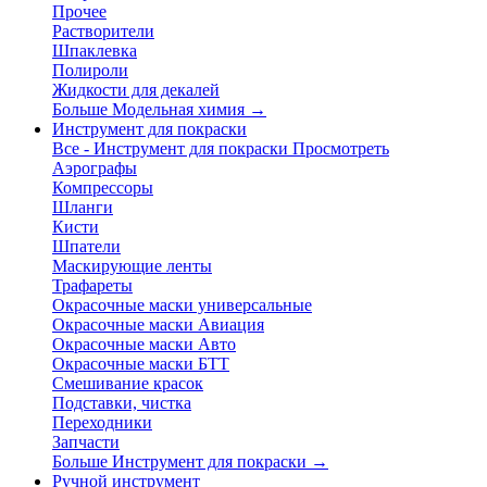
Прочее
Растворители
Шпаклевка
Полироли
Жидкости для декалей
Больше Модельная химия
→
Инструмент для покраски
Все - Инструмент для покраски
Просмотреть
Аэрографы
Компрессоры
Шланги
Кисти
Шпатели
Маскирующие ленты
Трафареты
Окрасочные маски универсальные
Окрасочные маски Авиация
Окрасочные маски Авто
Окрасочные маски БТТ
Смешивание красок
Подставки, чистка
Переходники
Запчасти
Больше Инструмент для покраски
→
Ручной инструмент