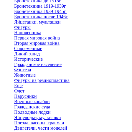
Бронетехника до 1918г.
Бронетехника 1919-1939г.
Бронетехника 1939-1945г.
Бронетехника после 1946г.
Яйцетанки, мультяшки
Фигуры
Наполеоника
Первая мировая война
Вторая мировая война
Современные
Дикий запад
Исторические
Гражданское население
Фэнтези
Животные
Фигуры из резинопластика
Еще
Флот
Парусники
Военные корабли
Гражданские суда
Подводные лодки
Яйцелодки, мультяшки
Поезда, вагоны, травмаи
Двигатели, части моделей