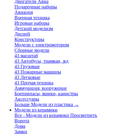
Двигатели Авиа
Подарочные наборы
Авиация
Военная техника
Игровые наборы
Детский моделизм
Дисней
Конструкторы
Модели с электромотором
Сборные модели
43 масштаб
43 Автобусы, трамваи, жд
43 Грузовые
43 Пожарные машины
43 Легковые
43 Прочая техника
Аммуниция, вооружение
Боеприпасы, ящики, канистры
Аксессуары
Больше Модели из пластика
→
Модели из керамики
Все - Модели из керамики
Просмотреть
Ворота
Дома
Замки