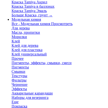
Краска Tamiya Акрил
Краска Tamiya в баллонах
Краска Tamiya Эмаль
Больше Краска, грунт
→
Модельная химия
Все - Модельная химия
Просмотреть
Для дерева
Масла, пропитки
Морилки
Клей
Клей для дерева
Клей для пластика
Клей универсальный
Прочее
Пигменты, эффекты, смывки, смеси
Пигменты
Смывки
Текстуры
Фильтры
Чернение
Эффекты
Акварельные карандаши
Наборы для везеринга
Еще
Покраска