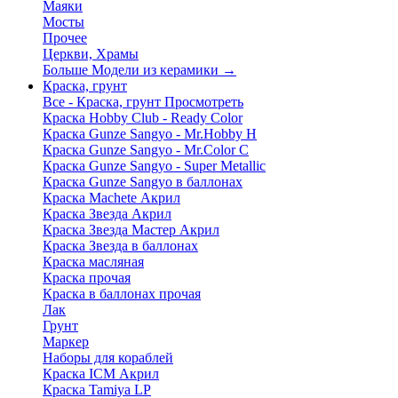
Маяки
Мосты
Прочее
Церкви, Храмы
Больше Модели из керамики
→
Краска, грунт
Все - Краска, грунт
Просмотреть
Краска Hobby Club - Ready Color
Краска Gunze Sangyo - Mr.Hobby H
Краска Gunze Sangyo - Mr.Color C
Краска Gunze Sangyo - Super Metallic
Краска Gunze Sangyo в баллонах
Краска Machete Акрил
Краска Звезда Акрил
Краска Звезда Мастер Акрил
Краска Звезда в баллонах
Краска масляная
Краска прочая
Краска в баллонах прочая
Лак
Грунт
Маркер
Наборы для кораблей
Краска ICM Акрил
Краска Tamiya LP