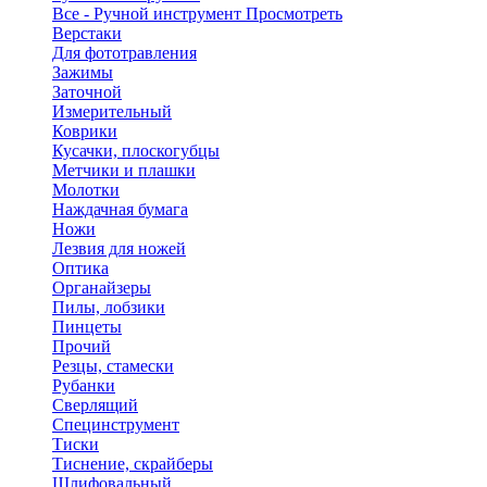
Все - Ручной инструмент
Просмотреть
Верстаки
Для фототравления
Зажимы
Заточной
Измерительный
Коврики
Кусачки, плоскогубцы
Метчики и плашки
Молотки
Наждачная бумага
Ножи
Лезвия для ножей
Оптика
Органайзеры
Пилы, лобзики
Пинцеты
Прочий
Резцы, стамески
Рубанки
Сверлящий
Специнструмент
Тиски
Тиснение, скрайберы
Шлифовальный