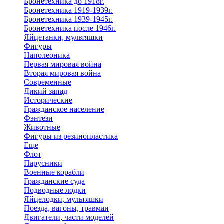
Бронетехника до 1918г.
Бронетехника 1919-1939г.
Бронетехника 1939-1945г.
Бронетехника после 1946г.
Яйцетанки, мультяшки
Фигуры
Наполеоника
Первая мировая война
Вторая мировая война
Современные
Дикий запад
Исторические
Гражданское население
Фэнтези
Животные
Фигуры из резинопластика
Еще
Флот
Парусники
Военные корабли
Гражданские суда
Подводные лодки
Яйцелодки, мультяшки
Поезда, вагоны, травмаи
Двигатели, части моделей