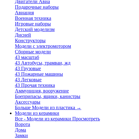
Двигатели Авиа
Подарочные наборы
Авиация
Военная техника
Игровые наборы
Детский моделизм
Дисней
Конструкторы
Модели с электромотором
Сборные модели
43 масштаб
43 Автобусы, трамваи, жд
43 Грузовые
43 Пожарные машины
43 Легковые
43 Прочая техника
Аммуниция, вооружение
Боеприпасы, ящики, канистры
Аксессуары
Больше Модели из пластика
→
Модели из керамики
Все - Модели из керамики
Просмотреть
Ворота
Дома
Замки