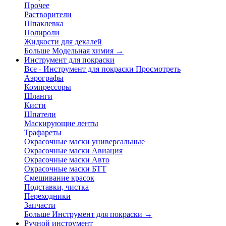
Прочее
Растворители
Шпаклевка
Полироли
Жидкости для декалей
Больше Модельная химия
→
Инструмент для покраски
Все - Инструмент для покраски
Просмотреть
Аэрографы
Компрессоры
Шланги
Кисти
Шпатели
Маскирующие ленты
Трафареты
Окрасочные маски универсальные
Окрасочные маски Авиация
Окрасочные маски Авто
Окрасочные маски БТТ
Смешивание красок
Подставки, чистка
Переходники
Запчасти
Больше Инструмент для покраски
→
Ручной инструмент