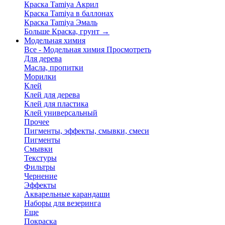
Краска Tamiya Акрил
Краска Tamiya в баллонах
Краска Tamiya Эмаль
Больше Краска, грунт
→
Модельная химия
Все - Модельная химия
Просмотреть
Для дерева
Масла, пропитки
Морилки
Клей
Клей для дерева
Клей для пластика
Клей универсальный
Прочее
Пигменты, эффекты, смывки, смеси
Пигменты
Смывки
Текстуры
Фильтры
Чернение
Эффекты
Акварельные карандаши
Наборы для везеринга
Еще
Покраска