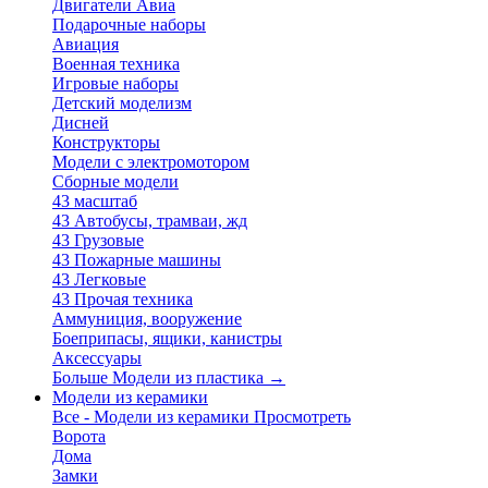
Двигатели Авиа
Подарочные наборы
Авиация
Военная техника
Игровые наборы
Детский моделизм
Дисней
Конструкторы
Модели с электромотором
Сборные модели
43 масштаб
43 Автобусы, трамваи, жд
43 Грузовые
43 Пожарные машины
43 Легковые
43 Прочая техника
Аммуниция, вооружение
Боеприпасы, ящики, канистры
Аксессуары
Больше Модели из пластика
→
Модели из керамики
Все - Модели из керамики
Просмотреть
Ворота
Дома
Замки