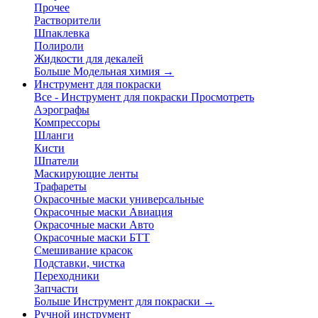
Прочее
Растворители
Шпаклевка
Полироли
Жидкости для декалей
Больше Модельная химия
→
Инструмент для покраски
Все - Инструмент для покраски
Просмотреть
Аэрографы
Компрессоры
Шланги
Кисти
Шпатели
Маскирующие ленты
Трафареты
Окрасочные маски универсальные
Окрасочные маски Авиация
Окрасочные маски Авто
Окрасочные маски БТТ
Смешивание красок
Подставки, чистка
Переходники
Запчасти
Больше Инструмент для покраски
→
Ручной инструмент