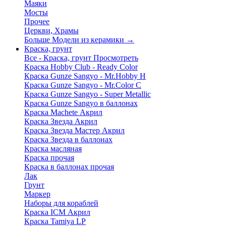
Маяки
Мосты
Прочее
Церкви, Храмы
Больше Модели из керамики
→
Краска, грунт
Все - Краска, грунт
Просмотреть
Краска Hobby Club - Ready Color
Краска Gunze Sangyo - Mr.Hobby H
Краска Gunze Sangyo - Mr.Color C
Краска Gunze Sangyo - Super Metallic
Краска Gunze Sangyo в баллонах
Краска Machete Акрил
Краска Звезда Акрил
Краска Звезда Мастер Акрил
Краска Звезда в баллонах
Краска масляная
Краска прочая
Краска в баллонах прочая
Лак
Грунт
Маркер
Наборы для кораблей
Краска ICM Акрил
Краска Tamiya LP