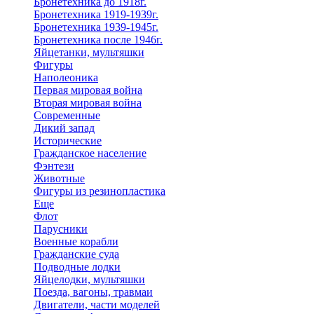
Бронетехника до 1918г.
Бронетехника 1919-1939г.
Бронетехника 1939-1945г.
Бронетехника после 1946г.
Яйцетанки, мультяшки
Фигуры
Наполеоника
Первая мировая война
Вторая мировая война
Современные
Дикий запад
Исторические
Гражданское население
Фэнтези
Животные
Фигуры из резинопластика
Еще
Флот
Парусники
Военные корабли
Гражданские суда
Подводные лодки
Яйцелодки, мультяшки
Поезда, вагоны, травмаи
Двигатели, части моделей