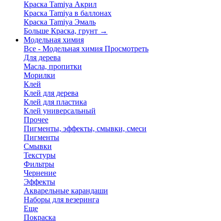
Краска Tamiya Акрил
Краска Tamiya в баллонах
Краска Tamiya Эмаль
Больше Краска, грунт
→
Модельная химия
Все - Модельная химия
Просмотреть
Для дерева
Масла, пропитки
Морилки
Клей
Клей для дерева
Клей для пластика
Клей универсальный
Прочее
Пигменты, эффекты, смывки, смеси
Пигменты
Смывки
Текстуры
Фильтры
Чернение
Эффекты
Акварельные карандаши
Наборы для везеринга
Еще
Покраска