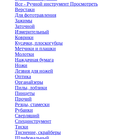
Все - Ручной инструмент
Просмотреть
Верстаки
Для фототравления
Зажимы
Заточной
Измерительный
Коврики
Кусачки, плоскогубцы
Метчики и плашки
Молотки
Наждачная бумага
Ножи
Лезвия для ножей
Оптика
Органайзеры
Пилы, лобзики
Пинцеты
Прочий
Резцы, стамески
Рубанки
Сверлящий
Специнструмент
Тиски
Тиснение, скрайберы
Шлифовальный