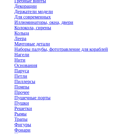
Гребные винты
Декорации
Держатели модели
Для современных
Иллюминаторы, окна, двери
Колокола, сирены
Кольца
Леера
Мачтовые детали
Наборы палубы, фототравление для кораблей
Нагели
Нити
Основания
Паруса
Петли
Пиллерсы
Помпы
Прочее
Пушечные порты
Пушки
Решетки
Рымы
Трапы
Фигуры
Фонари