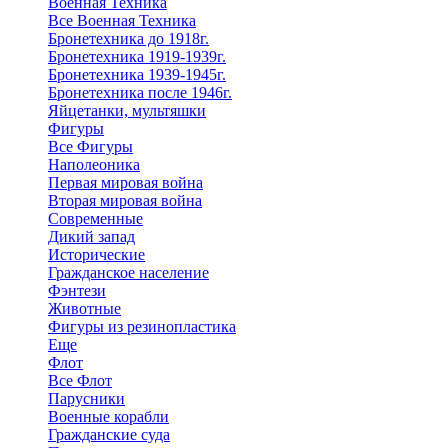
Военная Техника
Все Военная Техника
Бронетехника до 1918г.
Бронетехника 1919-1939г.
Бронетехника 1939-1945г.
Бронетехника после 1946г.
Яйцетанки, мультяшки
Фигуры
Все Фигуры
Наполеоника
Первая мировая война
Вторая мировая война
Современные
Дикий запад
Исторические
Гражданское население
Фэнтези
Животные
Фигуры из резинопластика
Еще
Флот
Все Флот
Парусники
Военные корабли
Гражданские суда