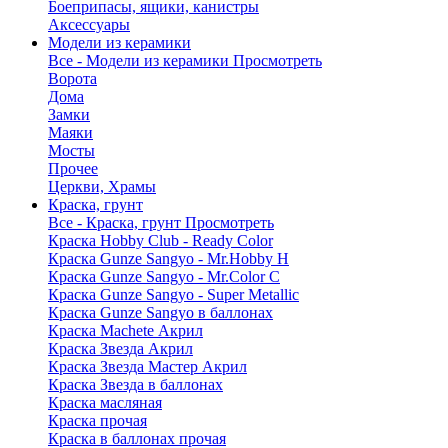
Боеприпасы, ящики, канистры
Аксессуары
Модели из керамики
Все - Модели из керамики
Просмотреть
Ворота
Дома
Замки
Маяки
Мосты
Прочее
Церкви, Храмы
Краска, грунт
Все - Краска, грунт
Просмотреть
Краска Hobby Club - Ready Color
Краска Gunze Sangyo - Mr.Hobby H
Краска Gunze Sangyo - Mr.Color C
Краска Gunze Sangyo - Super Metallic
Краска Gunze Sangyo в баллонах
Краска Machete Акрил
Краска Звезда Акрил
Краска Звезда Мастер Акрил
Краска Звезда в баллонах
Краска масляная
Краска прочая
Краска в баллонах прочая