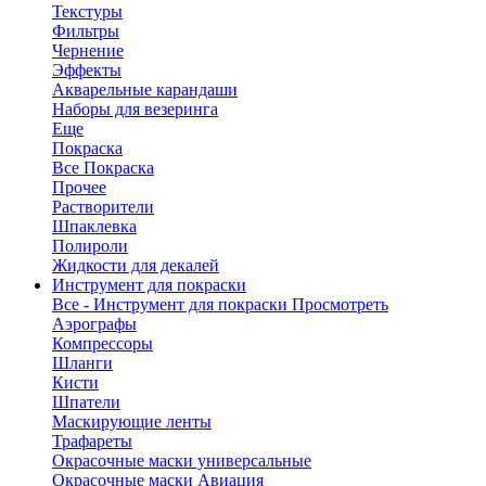
Текстуры
Фильтры
Чернение
Эффекты
Акварельные карандаши
Наборы для везеринга
Еще
Покраска
Все Покраска
Прочее
Растворители
Шпаклевка
Полироли
Жидкости для декалей
Инструмент для покраски
Все - Инструмент для покраски
Просмотреть
Аэрографы
Компрессоры
Шланги
Кисти
Шпатели
Маскирующие ленты
Трафареты
Окрасочные маски универсальные
Окрасочные маски Авиация