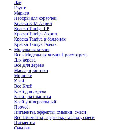
Лак
Грунт
Маркер
Наборы для кораблей
Краска ICM Акрил
Краска Tamiya LP
Краска Tamiya Акрил
Краска Tamiya в баллонах
Краска Tamiya Эмаль
Модельная химия
Все - Модельная химия
Просмотреть
Для дерева
Все Для дерева
Масла, пропитки
Морилки
Клей
Все Клей
Клей для дерева
Клей для пластика
Клей универсальный
Прочее
Пигменты, эффекты, смывки, смеси
Все Пигменты, эффекты, смывки, смеси
Пигменты
Смывки