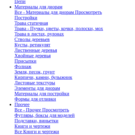
Цепи
Материалы для диорам
Все - Материалы для диорам
Просмотреть
Постройки
Трава статичная
Трава - Пучки, цветы, кочки, полоски, мох
Трава в листах, рулонах
Стволы деревьев
Кусты, ретикулят
Лиственные деревья
Хвойные деревья
Присыпки
Фолиаж
Земля, песок, грунт
Кирпичи, камни, булыжник
Листовые текстуры
Элементы для диорам
Материалы для постройки
Формы для отливки
Прочее
Все - Прочее
Просмотреть
Футляры, боксы для моделей
Подставки, виньетки
Книги и чертежи
Все Книги и чертежи