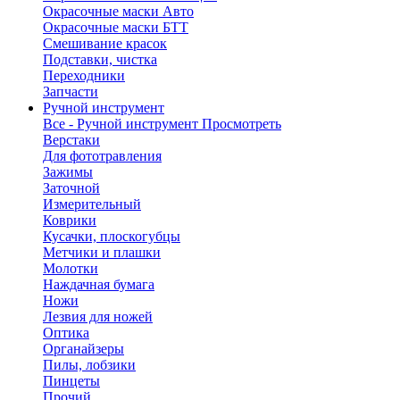
Окрасочные маски Авто
Окрасочные маски БТТ
Смешивание красок
Подставки, чистка
Переходники
Запчасти
Ручной инструмент
Все - Ручной инструмент
Просмотреть
Верстаки
Для фототравления
Зажимы
Заточной
Измерительный
Коврики
Кусачки, плоскогубцы
Метчики и плашки
Молотки
Наждачная бумага
Ножи
Лезвия для ножей
Оптика
Органайзеры
Пилы, лобзики
Пинцеты
Прочий