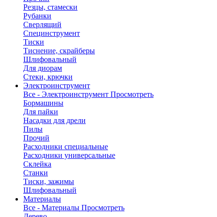
Резцы, стамески
Рубанки
Сверлящий
Специнструмент
Тиски
Тиснение, скрайберы
Шлифовальный
Для диорам
Стеки, крючки
Электроинструмент
Все - Электроинструмент
Просмотреть
Бормашины
Для пайки
Насадки для дрели
Пилы
Прочий
Расходники специальные
Расходники универсальные
Склейка
Станки
Тиски, зажимы
Шлифовальный
Материалы
Все - Материалы
Просмотреть
Дерево