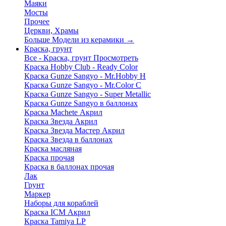
Маяки
Мосты
Прочее
Церкви, Храмы
Больше Модели из керамики
→
Краска, грунт
Все - Краска, грунт
Просмотреть
Краска Hobby Club - Ready Color
Краска Gunze Sangyo - Mr.Hobby H
Краска Gunze Sangyo - Mr.Color C
Краска Gunze Sangyo - Super Metallic
Краска Gunze Sangyo в баллонах
Краска Machete Акрил
Краска Звезда Акрил
Краска Звезда Мастер Акрил
Краска Звезда в баллонах
Краска масляная
Краска прочая
Краска в баллонах прочая
Лак
Грунт
Маркер
Наборы для кораблей
Краска ICM Акрил
Краска Tamiya LP