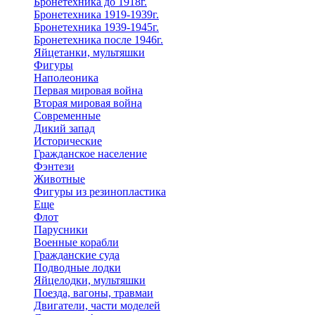
Бронетехника до 1918г.
Бронетехника 1919-1939г.
Бронетехника 1939-1945г.
Бронетехника после 1946г.
Яйцетанки, мультяшки
Фигуры
Наполеоника
Первая мировая война
Вторая мировая война
Современные
Дикий запад
Исторические
Гражданское население
Фэнтези
Животные
Фигуры из резинопластика
Еще
Флот
Парусники
Военные корабли
Гражданские суда
Подводные лодки
Яйцелодки, мультяшки
Поезда, вагоны, травмаи
Двигатели, части моделей