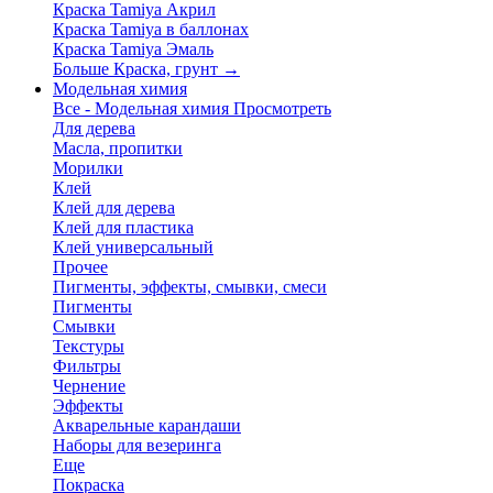
Краска Tamiya Акрил
Краска Tamiya в баллонах
Краска Tamiya Эмаль
Больше Краска, грунт
→
Модельная химия
Все - Модельная химия
Просмотреть
Для дерева
Масла, пропитки
Морилки
Клей
Клей для дерева
Клей для пластика
Клей универсальный
Прочее
Пигменты, эффекты, смывки, смеси
Пигменты
Смывки
Текстуры
Фильтры
Чернение
Эффекты
Акварельные карандаши
Наборы для везеринга
Еще
Покраска