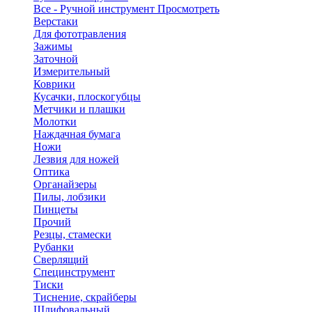
Все - Ручной инструмент
Просмотреть
Верстаки
Для фототравления
Зажимы
Заточной
Измерительный
Коврики
Кусачки, плоскогубцы
Метчики и плашки
Молотки
Наждачная бумага
Ножи
Лезвия для ножей
Оптика
Органайзеры
Пилы, лобзики
Пинцеты
Прочий
Резцы, стамески
Рубанки
Сверлящий
Специнструмент
Тиски
Тиснение, скрайберы
Шлифовальный