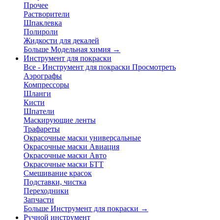
Прочее
Растворители
Шпаклевка
Полироли
Жидкости для декалей
Больше Модельная химия
→
Инструмент для покраски
Все - Инструмент для покраски
Просмотреть
Аэрографы
Компрессоры
Шланги
Кисти
Шпатели
Маскирующие ленты
Трафареты
Окрасочные маски универсальные
Окрасочные маски Авиация
Окрасочные маски Авто
Окрасочные маски БТТ
Смешивание красок
Подставки, чистка
Переходники
Запчасти
Больше Инструмент для покраски
→
Ручной инструмент