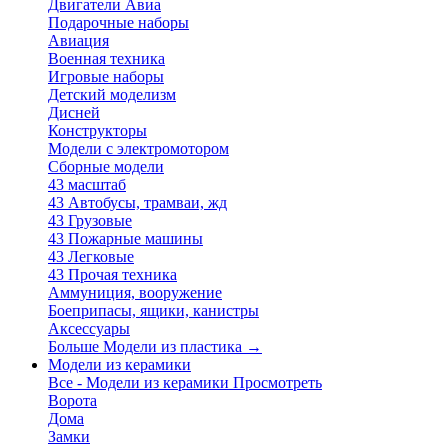
Двигатели Авиа
Подарочные наборы
Авиация
Военная техника
Игровые наборы
Детский моделизм
Дисней
Конструкторы
Модели с электромотором
Сборные модели
43 масштаб
43 Автобусы, трамваи, жд
43 Грузовые
43 Пожарные машины
43 Легковые
43 Прочая техника
Аммуниция, вооружение
Боеприпасы, ящики, канистры
Аксессуары
Больше Модели из пластика
→
Модели из керамики
Все - Модели из керамики
Просмотреть
Ворота
Дома
Замки