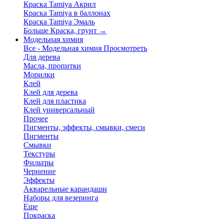
Краска Tamiya Акрил
Краска Tamiya в баллонах
Краска Tamiya Эмаль
Больше Краска, грунт
→
Модельная химия
Все - Модельная химия
Просмотреть
Для дерева
Масла, пропитки
Морилки
Клей
Клей для дерева
Клей для пластика
Клей универсальный
Прочее
Пигменты, эффекты, смывки, смеси
Пигменты
Смывки
Текстуры
Фильтры
Чернение
Эффекты
Акварельные карандаши
Наборы для везеринга
Еще
Покраска