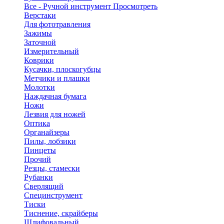
Все - Ручной инструмент
Просмотреть
Верстаки
Для фототравления
Зажимы
Заточной
Измерительный
Коврики
Кусачки, плоскогубцы
Метчики и плашки
Молотки
Наждачная бумага
Ножи
Лезвия для ножей
Оптика
Органайзеры
Пилы, лобзики
Пинцеты
Прочий
Резцы, стамески
Рубанки
Сверлящий
Специнструмент
Тиски
Тиснение, скрайберы
Шлифовальный