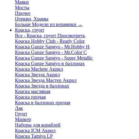
Маяки
Мосты
Прочее
Церкви, Храмы
Больше Модели из керамики
→
Краска, грунт
Все - Краска, грунт
Просмотреть
Краска Hobby Club - Ready Color
Краска Gunze Sangyo - Mr.Hobby H
Краска Gunze Sangyo - Mr.Color C
Краска Gunze Sangyo - Super Metallic
Краска Gunze Sangyo в баллонах
Краска Machete Акрил
Краска Звезда Акрил
Краска Звезда Мастер Акрил
Краска Звезда в баллонах
Краска масляная
Краска прочая
Краска в баллонах прочая
Лак
Грунт
Маркер
Наборы для кораблей
Краска ICM Акрил
Краска Tamiya LP