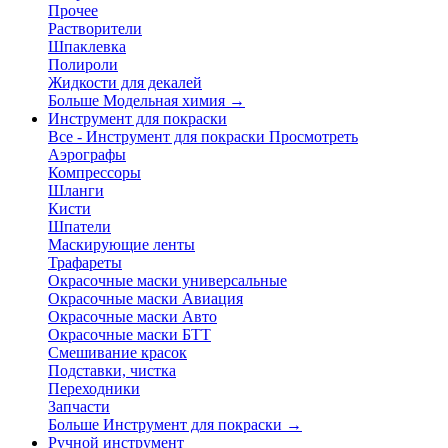
Прочее
Растворители
Шпаклевка
Полироли
Жидкости для декалей
Больше Модельная химия
→
Инструмент для покраски
Все - Инструмент для покраски
Просмотреть
Аэрографы
Компрессоры
Шланги
Кисти
Шпатели
Маскирующие ленты
Трафареты
Окрасочные маски универсальные
Окрасочные маски Авиация
Окрасочные маски Авто
Окрасочные маски БТТ
Смешивание красок
Подставки, чистка
Переходники
Запчасти
Больше Инструмент для покраски
→
Ручной инструмент