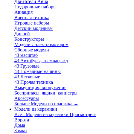
Двигатели Авиа
Подарочные наборы
Авиация
Военная техника
Игровые наборы
Детский моделизм
Дисней
Конструкторы
Модели с электромотором
Сборные модели
43 масштаб
43 Автобусы, трамваи, жд
43 Грузовые
43 Пожарные машины
43 Легковые
43 Прочая техника
Аммуниция, вооружение
Боеприпасы, ящики, канистры
Аксессуары
Больше Модели из пластика
→
Модели из керамики
Все - Модели из керамики
Просмотреть
Ворота
Дома
Замки