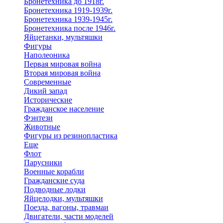
Бронетехника до 1918г.
Бронетехника 1919-1939г.
Бронетехника 1939-1945г.
Бронетехника после 1946г.
Яйцетанки, мультяшки
Фигуры
Наполеоника
Первая мировая война
Вторая мировая война
Современные
Дикий запад
Исторические
Гражданское население
Фэнтези
Животные
Фигуры из резинопластика
Еще
Флот
Парусники
Военные корабли
Гражданские суда
Подводные лодки
Яйцелодки, мультяшки
Поезда, вагоны, травмаи
Двигатели, части моделей