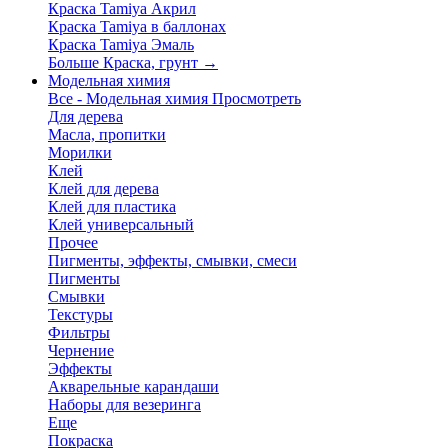
Краска Tamiya Акрил
Краска Tamiya в баллонах
Краска Tamiya Эмаль
Больше Краска, грунт
→
Модельная химия
Все - Модельная химия
Просмотреть
Для дерева
Масла, пропитки
Морилки
Клей
Клей для дерева
Клей для пластика
Клей универсальный
Прочее
Пигменты, эффекты, смывки, смеси
Пигменты
Смывки
Текстуры
Фильтры
Чернение
Эффекты
Акварельные карандаши
Наборы для везеринга
Еще
Покраска