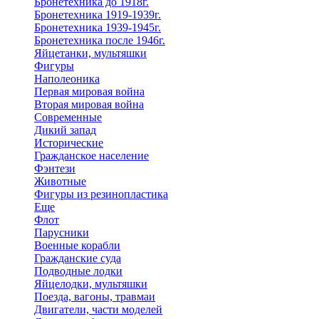
Бронетехника до 1918г.
Бронетехника 1919-1939г.
Бронетехника 1939-1945г.
Бронетехника после 1946г.
Яйцетанки, мультяшки
Фигуры
Наполеоника
Первая мировая война
Вторая мировая война
Современные
Дикий запад
Исторические
Гражданское население
Фэнтези
Животные
Фигуры из резинопластика
Еще
Флот
Парусники
Военные корабли
Гражданские суда
Подводные лодки
Яйцелодки, мультяшки
Поезда, вагоны, травмаи
Двигатели, части моделей