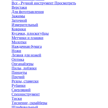
Все - Ручной инструмент
Просмотреть
Верстаки
Для фототравления
Зажимы
Заточной
Измерительный
Коврики
Кусачки, плоскогубцы
Метчики и плашки
Молотки
Наждачная бумага
Ножи
Лезвия для ножей
Оптика
Органайзеры
Пилы, лобзики
Пинцеты
Прочий
Резцы, стамески
Рубанки
Сверлящий
Специнструмент
Тиски
Тиснение, скрайберы
Шлифовальный