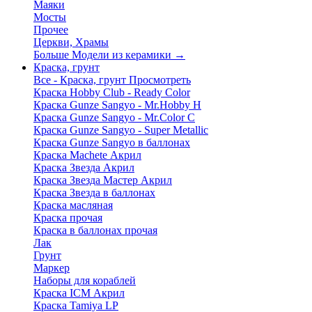
Маяки
Мосты
Прочее
Церкви, Храмы
Больше Модели из керамики
→
Краска, грунт
Все - Краска, грунт
Просмотреть
Краска Hobby Club - Ready Color
Краска Gunze Sangyo - Mr.Hobby H
Краска Gunze Sangyo - Mr.Color C
Краска Gunze Sangyo - Super Metallic
Краска Gunze Sangyo в баллонах
Краска Machete Акрил
Краска Звезда Акрил
Краска Звезда Мастер Акрил
Краска Звезда в баллонах
Краска масляная
Краска прочая
Краска в баллонах прочая
Лак
Грунт
Маркер
Наборы для кораблей
Краска ICM Акрил
Краска Tamiya LP