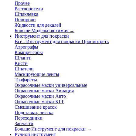
Прочее
Растворители
Шпаклевка
Полироли
Жидкости для декалей
Больше Модельная химия
→
Инструмент для покраски
Все - Инструмент для покраски
Просмотреть
Аэрографы
Компрессоры
Шланги
Кисти
Шпатели
Маскирующие ленты
Трафареты
Окрасочные маски универсальные
Окрасочные маски Авиация
Окрасочные маски Авто
Окрасочные маски БТТ
Смешивание красок
Подставки, чистка
Переходники
Запчасти
Больше Инструмент для покраски
→
Ручной инструмент