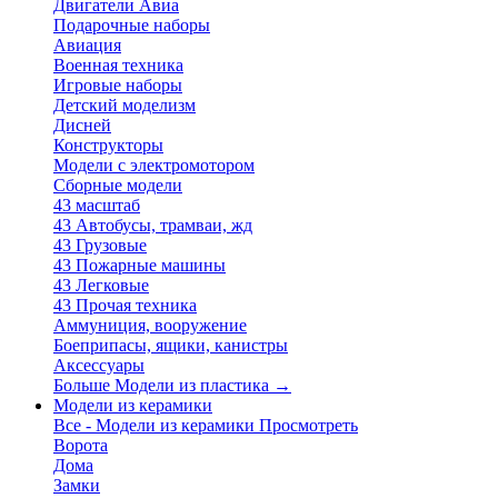
Двигатели Авиа
Подарочные наборы
Авиация
Военная техника
Игровые наборы
Детский моделизм
Дисней
Конструкторы
Модели с электромотором
Сборные модели
43 масштаб
43 Автобусы, трамваи, жд
43 Грузовые
43 Пожарные машины
43 Легковые
43 Прочая техника
Аммуниция, вооружение
Боеприпасы, ящики, канистры
Аксессуары
Больше Модели из пластика
→
Модели из керамики
Все - Модели из керамики
Просмотреть
Ворота
Дома
Замки