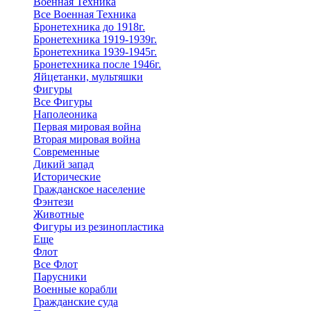
Военная Техника
Все Военная Техника
Бронетехника до 1918г.
Бронетехника 1919-1939г.
Бронетехника 1939-1945г.
Бронетехника после 1946г.
Яйцетанки, мультяшки
Фигуры
Все Фигуры
Наполеоника
Первая мировая война
Вторая мировая война
Современные
Дикий запад
Исторические
Гражданское население
Фэнтези
Животные
Фигуры из резинопластика
Еще
Флот
Все Флот
Парусники
Военные корабли
Гражданские суда