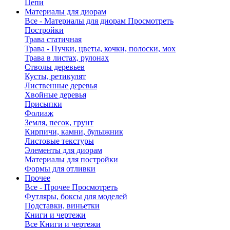
Цепи
Материалы для диорам
Все - Материалы для диорам
Просмотреть
Постройки
Трава статичная
Трава - Пучки, цветы, кочки, полоски, мох
Трава в листах, рулонах
Стволы деревьев
Кусты, ретикулят
Лиственные деревья
Хвойные деревья
Присыпки
Фолиаж
Земля, песок, грунт
Кирпичи, камни, булыжник
Листовые текстуры
Элементы для диорам
Материалы для постройки
Формы для отливки
Прочее
Все - Прочее
Просмотреть
Футляры, боксы для моделей
Подставки, виньетки
Книги и чертежи
Все Книги и чертежи