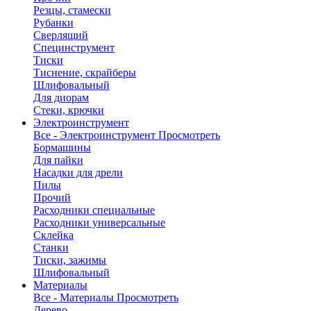
Резцы, стамески
Рубанки
Сверлящий
Специнструмент
Тиски
Тиснение, скрайберы
Шлифовальный
Для диорам
Стеки, крючки
Электроинструмент
Все - Электроинструмент
Просмотреть
Бормашины
Для пайки
Насадки для дрели
Пилы
Прочий
Расходники специальные
Расходники универсальные
Склейка
Станки
Тиски, зажимы
Шлифовальный
Материалы
Все - Материалы
Просмотреть
Дерево