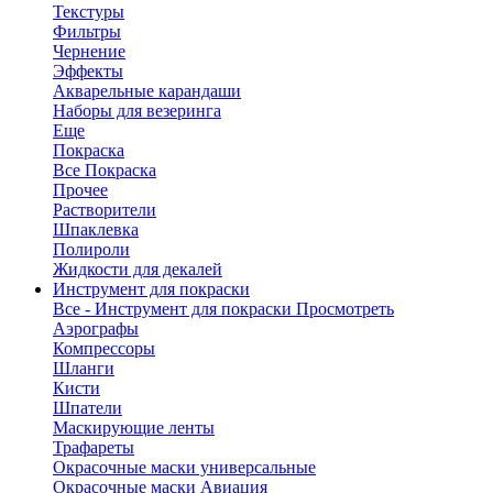
Текстуры
Фильтры
Чернение
Эффекты
Акварельные карандаши
Наборы для везеринга
Еще
Покраска
Все Покраска
Прочее
Растворители
Шпаклевка
Полироли
Жидкости для декалей
Инструмент для покраски
Все - Инструмент для покраски
Просмотреть
Аэрографы
Компрессоры
Шланги
Кисти
Шпатели
Маскирующие ленты
Трафареты
Окрасочные маски универсальные
Окрасочные маски Авиация