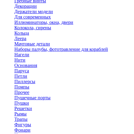
Гребные винты
Декорации
Держатели модели
Для современных
Иллюминаторы, окна, двери
Колокола, сирены
Кольца
Леера
Мачтовые детали
Наборы палубы, фототравление для кораблей
Нагели
Нити
Основания
Паруса
Петли
Пиллерсы
Помпы
Прочее
Пушечные порты
Пушки
Решетки
Рымы
Трапы
Фигуры
Фонари