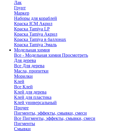
Лак
Грунт
Маркер
Наборы для кораблей
Краска ICM Акрил
Краска Tamiya LP
Краска Tamiya Акрил
Краска Tamiya в баллонах
Краска Tamiya Эмаль
Модельная химия
Все - Модельная химия
Просмотреть
Для дерева
Все Для дерева
Масла, пропитки
Морилки
Клей
Все Клей
Клей для дерева
Клей для пластика
Клей универсальный
Прочее
Пигменты, эффекты, смывки, смеси
Все Пигменты, эффекты, смывки, смеси
Пигменты
Смывки