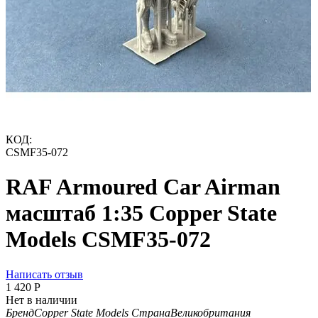
КОД:
CSMF35-072
RAF Armoured Car Airman
масштаб 1:35 Copper State
Models CSMF35-072
Написать отзыв
1 420
Р
Нет в наличии
Бренд
Copper State Models
Страна
Великобритания