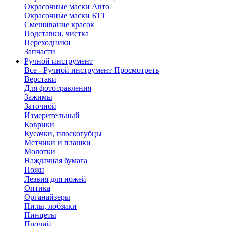
Окрасочные маски Авто
Окрасочные маски БТТ
Смешивание красок
Подставки, чистка
Переходники
Запчасти
Ручной инструмент
Все - Ручной инструмент
Просмотреть
Верстаки
Для фототравления
Зажимы
Заточной
Измерительный
Коврики
Кусачки, плоскогубцы
Метчики и плашки
Молотки
Наждачная бумага
Ножи
Лезвия для ножей
Оптика
Органайзеры
Пилы, лобзики
Пинцеты
Прочий