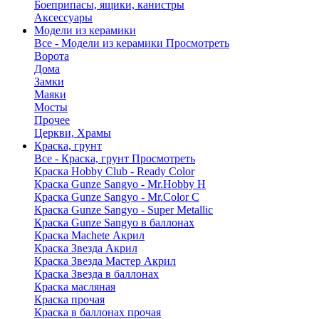
Боеприпасы, ящики, канистры
Аксессуары
Модели из керамики
Все - Модели из керамики
Просмотреть
Ворота
Дома
Замки
Маяки
Мосты
Прочее
Церкви, Храмы
Краска, грунт
Все - Краска, грунт
Просмотреть
Краска Hobby Club - Ready Color
Краска Gunze Sangyo - Mr.Hobby H
Краска Gunze Sangyo - Mr.Color C
Краска Gunze Sangyo - Super Metallic
Краска Gunze Sangyo в баллонах
Краска Machete Акрил
Краска Звезда Акрил
Краска Звезда Мастер Акрил
Краска Звезда в баллонах
Краска масляная
Краска прочая
Краска в баллонах прочая