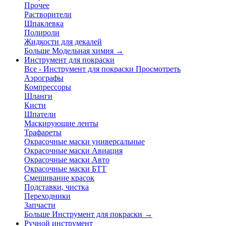
Прочее
Растворители
Шпаклевка
Полироли
Жидкости для декалей
Больше Модельная химия
→
Инструмент для покраски
Все - Инструмент для покраски
Просмотреть
Аэрографы
Компрессоры
Шланги
Кисти
Шпатели
Маскирующие ленты
Трафареты
Окрасочные маски универсальные
Окрасочные маски Авиация
Окрасочные маски Авто
Окрасочные маски БТТ
Смешивание красок
Подставки, чистка
Переходники
Запчасти
Больше Инструмент для покраски
→
Ручной инструмент