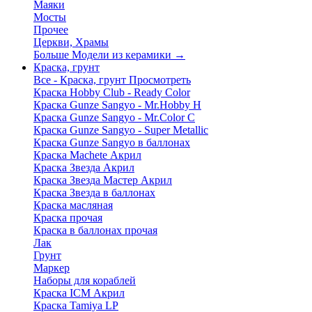
Маяки
Мосты
Прочее
Церкви, Храмы
Больше Модели из керамики
→
Краска, грунт
Все - Краска, грунт
Просмотреть
Краска Hobby Club - Ready Color
Краска Gunze Sangyo - Mr.Hobby H
Краска Gunze Sangyo - Mr.Color C
Краска Gunze Sangyo - Super Metallic
Краска Gunze Sangyo в баллонах
Краска Machete Акрил
Краска Звезда Акрил
Краска Звезда Мастер Акрил
Краска Звезда в баллонах
Краска масляная
Краска прочая
Краска в баллонах прочая
Лак
Грунт
Маркер
Наборы для кораблей
Краска ICM Акрил
Краска Tamiya LP