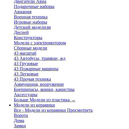
Двигатели Авиа
Подарочные наборы
Авиация
Военная техника
Игровые наборы
Детский моделизм
Дисней
Конструкторы
Модели с электромотором
Сборные модели
43 масштаб
43 Автобусы, трамваи, жд
43 Грузовые
43 Пожарные машины
43 Легковые
43 Прочая техника
Аммуниция, вооружение
Боеприпасы, ящики, канистры
Аксессуары
Больше Модели из пластика
→
Модели из керамики
Все - Модели из керамики
Просмотреть
Ворота
Дома
Замки