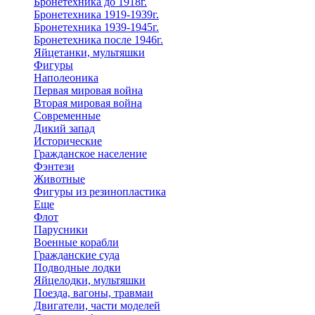
Бронетехника до 1918г.
Бронетехника 1919-1939г.
Бронетехника 1939-1945г.
Бронетехника после 1946г.
Яйцетанки, мультяшки
Фигуры
Наполеоника
Первая мировая война
Вторая мировая война
Современные
Дикий запад
Исторические
Гражданское население
Фэнтези
Животные
Фигуры из резинопластика
Еще
Флот
Парусники
Военные корабли
Гражданские суда
Подводные лодки
Яйцелодки, мультяшки
Поезда, вагоны, травмаи
Двигатели, части моделей