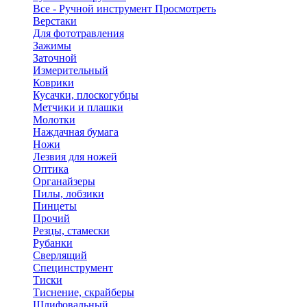
Все - Ручной инструмент
Просмотреть
Верстаки
Для фототравления
Зажимы
Заточной
Измерительный
Коврики
Кусачки, плоскогубцы
Метчики и плашки
Молотки
Наждачная бумага
Ножи
Лезвия для ножей
Оптика
Органайзеры
Пилы, лобзики
Пинцеты
Прочий
Резцы, стамески
Рубанки
Сверлящий
Специнструмент
Тиски
Тиснение, скрайберы
Шлифовальный