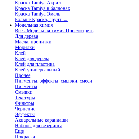
Краска Tamiya Акрил
Краска Tamiya в баллонах
Краска Tamiya Эмаль
Больше Краска, грунт
→
Модельная химия
Все - Модельная химия
Просмотреть
Для дерева
Масла, пропитки
Морилки
Клей
Клей для дерева
Клей для пластика
Клей универсальный
Прочее
Пигменты, эффекты, смывки, смеси
Пигменты
Смывки
Текстуры
Фильтры
Чернение
Эффекты
Акварельные карандаши
Наборы для везеринга
Еще
Покраска