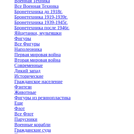
Военная Техника
Все Военная Техника
Бронетехника до 1918г.
Бронетехника 1919-1939г.
Бронетехника 1939-1945г.
Бронетехника после 1946г.
Яйцетанки, мультяшки
Фигуры
Все Фигуры
Наполеоника
Первая мировая война
Вторая мировая война
Современные
Дикий запад
Исторические
Гражданское население
Фэнтези
Животные
Фигуры из резинопластика
Еще
Флот
Все Флот
Парусники
Военные корабли
Гражданские суда