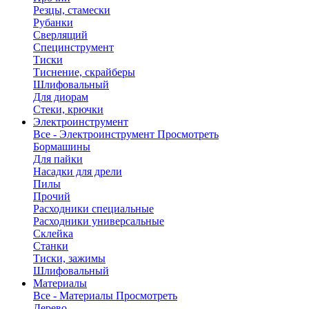
Резцы, стамески
Рубанки
Сверлящий
Специнструмент
Тиски
Тиснение, скрайберы
Шлифовальный
Для диорам
Стеки, крючки
Электроинструмент
Все - Электроинструмент
Просмотреть
Бормашины
Для пайки
Насадки для дрели
Пилы
Прочий
Расходники специальные
Расходники универсальные
Склейка
Станки
Тиски, зажимы
Шлифовальный
Материалы
Все - Материалы
Просмотреть
Дерево