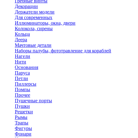
Гребные винты
Декорации
Держатели модели
Для современных
Иллюминаторы, окна, двери
Колокола, сирены
Кольца
Леера
Мачтовые детали
Наборы палубы, фототравление для кораблей
Нагели
Нити
Основания
Паруса
Петли
Пиллерсы
Помпы
Прочее
Пушечные порты
Пушки
Решетки
Рымы
Трапы
Фигуры
Фонари