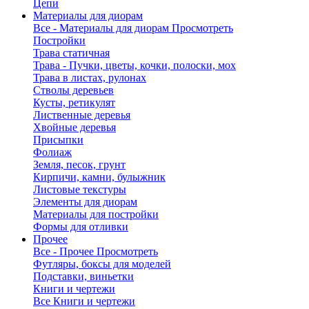
Цепи
Материалы для диорам
Все - Материалы для диорам
Просмотреть
Постройки
Трава статичная
Трава - Пучки, цветы, кочки, полоски, мох
Трава в листах, рулонах
Стволы деревьев
Кусты, ретикулят
Лиственные деревья
Хвойные деревья
Присыпки
Фолиаж
Земля, песок, грунт
Кирпичи, камни, булыжник
Листовые текстуры
Элементы для диорам
Материалы для постройки
Формы для отливки
Прочее
Все - Прочее
Просмотреть
Футляры, боксы для моделей
Подставки, виньетки
Книги и чертежи
Все Книги и чертежи