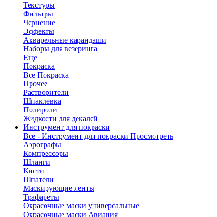
Текстуры
Фильтры
Чернение
Эффекты
Акварельные карандаши
Наборы для везеринга
Еще
Покраска
Все Покраска
Прочее
Растворители
Шпаклевка
Полироли
Жидкости для декалей
Инструмент для покраски
Все - Инструмент для покраски
Просмотреть
Аэрографы
Компрессоры
Шланги
Кисти
Шпатели
Маскирующие ленты
Трафареты
Окрасочные маски универсальные
Окрасочные маски Авиация