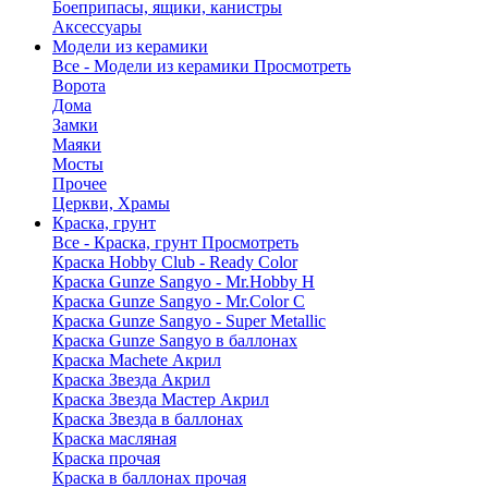
Боеприпасы, ящики, канистры
Аксессуары
Модели из керамики
Все - Модели из керамики
Просмотреть
Ворота
Дома
Замки
Маяки
Мосты
Прочее
Церкви, Храмы
Краска, грунт
Все - Краска, грунт
Просмотреть
Краска Hobby Club - Ready Color
Краска Gunze Sangyo - Mr.Hobby H
Краска Gunze Sangyo - Mr.Color C
Краска Gunze Sangyo - Super Metallic
Краска Gunze Sangyo в баллонах
Краска Machete Акрил
Краска Звезда Акрил
Краска Звезда Мастер Акрил
Краска Звезда в баллонах
Краска масляная
Краска прочая
Краска в баллонах прочая