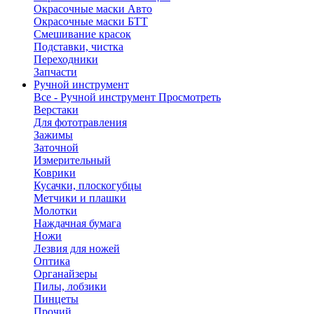
Окрасочные маски Авто
Окрасочные маски БТТ
Смешивание красок
Подставки, чистка
Переходники
Запчасти
Ручной инструмент
Все - Ручной инструмент
Просмотреть
Верстаки
Для фототравления
Зажимы
Заточной
Измерительный
Коврики
Кусачки, плоскогубцы
Метчики и плашки
Молотки
Наждачная бумага
Ножи
Лезвия для ножей
Оптика
Органайзеры
Пилы, лобзики
Пинцеты
Прочий