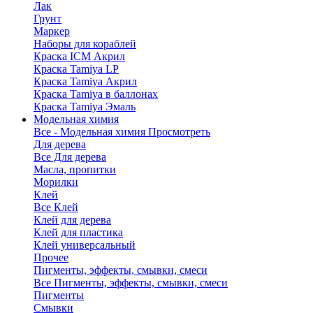
Лак
Грунт
Маркер
Наборы для кораблей
Краска ICM Акрил
Краска Tamiya LP
Краска Tamiya Акрил
Краска Tamiya в баллонах
Краска Tamiya Эмаль
Модельная химия
Все - Модельная химия
Просмотреть
Для дерева
Все Для дерева
Масла, пропитки
Морилки
Клей
Все Клей
Клей для дерева
Клей для пластика
Клей универсальный
Прочее
Пигменты, эффекты, смывки, смеси
Все Пигменты, эффекты, смывки, смеси
Пигменты
Смывки