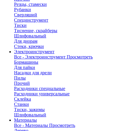
Резцы, стамески
Рубанки
Сверлящий
Специнструмент
Тиски
Тиснение, скрайберы
Шлифовальный
Для диорам
Стеки, крючки
Электроинструмент
Все - Электроинструмент
Просмотреть
Бормашины
Для пайки
Насадки для дрели
Пилы
Прочий
Расходники специальные
Расходники универсальные
Склейка
Станки
Тиски, зажимы
Шлифовальный
Материалы
Все - Материалы
Просмотреть
Дерево