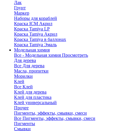
Лак
Грунт
Маркер
Наборы для кораблей
Краска ICM Акрил
Краска Tamiya LP
Краска Tamiya Акрил
Краска Tamiya в баллонах
Краска Tamiya Эмаль
Модельная химия
Все - Модельная химия
Просмотреть
Для дерева
Все Для дерева
Масла, пропитки
Морилки
Клей
Все Клей
Клей для дерева
Клей для пластика
Клей универсальный
Прочее
Пигменты, эффекты, смывки, смеси
Все Пигменты, эффекты, смывки, смеси
Пигменты
Смывки