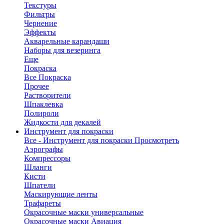
Текстуры
Фильтры
Чернение
Эффекты
Акварельные карандаши
Наборы для везеринга
Еще
Покраска
Все Покраска
Прочее
Растворители
Шпаклевка
Полироли
Жидкости для декалей
Инструмент для покраски
Все - Инструмент для покраски
Просмотреть
Аэрографы
Компрессоры
Шланги
Кисти
Шпатели
Маскирующие ленты
Трафареты
Окрасочные маски универсальные
Окрасочные маски Авиация