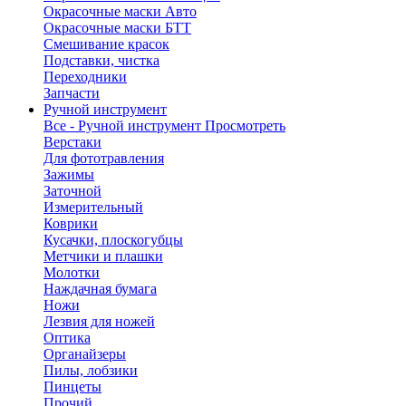
Окрасочные маски Авто
Окрасочные маски БТТ
Смешивание красок
Подставки, чистка
Переходники
Запчасти
Ручной инструмент
Все - Ручной инструмент
Просмотреть
Верстаки
Для фототравления
Зажимы
Заточной
Измерительный
Коврики
Кусачки, плоскогубцы
Метчики и плашки
Молотки
Наждачная бумага
Ножи
Лезвия для ножей
Оптика
Органайзеры
Пилы, лобзики
Пинцеты
Прочий