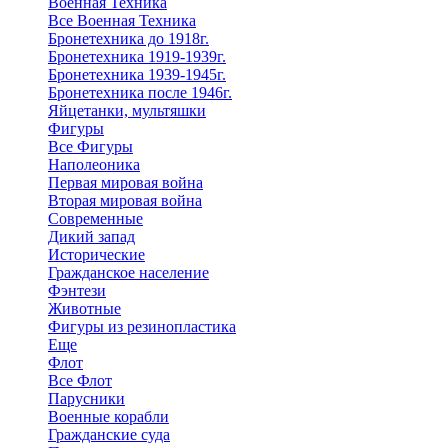
Военная Техника
Все Военная Техника
Бронетехника до 1918г.
Бронетехника 1919-1939г.
Бронетехника 1939-1945г.
Бронетехника после 1946г.
Яйцетанки, мультяшки
Фигуры
Все Фигуры
Наполеоника
Первая мировая война
Вторая мировая война
Современные
Дикий запад
Исторические
Гражданское население
Фэнтези
Животные
Фигуры из резинопластика
Еще
Флот
Все Флот
Парусники
Военные корабли
Гражданские суда