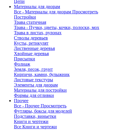
Цепи
Материалы для диорам
Все - Материалы для диорам
Просмотреть
Постройки
Трава статичная
Трава - Пучки, цветы, кочки, полоски, мох
Трава в листах, рулонах
Стволы деревьев
Кусты, ретикулят
Лиственные деревья
Хвойные деревья
Присыпки
Фолиаж
Земля, песок, грунт
Кирпичи, камни, булыжник
Листовые текстуры
Элементы для диорам
Материалы для постройки
Формы для отливки
Прочее
Все - Прочее
Просмотреть
Футляры, боксы для моделей
Подставки, виньетки
Книги и чертежи
Все Книги и чертежи