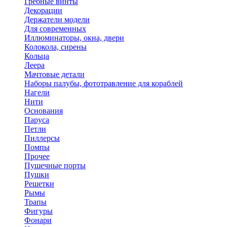
Гребные винты
Декорации
Держатели модели
Для современных
Иллюминаторы, окна, двери
Колокола, сирены
Кольца
Леера
Мачтовые детали
Наборы палубы, фототравление для кораблей
Нагели
Нити
Основания
Паруса
Петли
Пиллерсы
Помпы
Прочее
Пушечные порты
Пушки
Решетки
Рымы
Трапы
Фигуры
Фонари