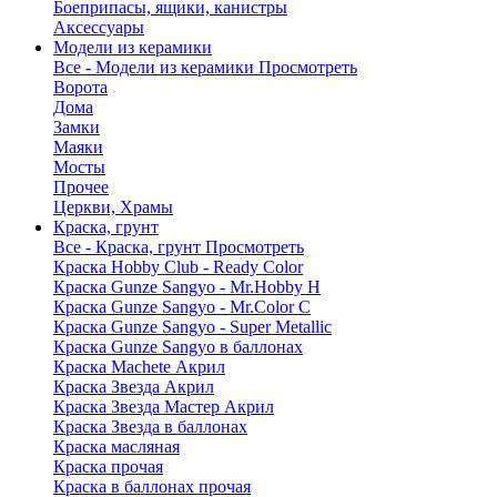
Боеприпасы, ящики, канистры
Аксессуары
Модели из керамики
Все - Модели из керамики
Просмотреть
Ворота
Дома
Замки
Маяки
Мосты
Прочее
Церкви, Храмы
Краска, грунт
Все - Краска, грунт
Просмотреть
Краска Hobby Club - Ready Color
Краска Gunze Sangyo - Mr.Hobby H
Краска Gunze Sangyo - Mr.Color C
Краска Gunze Sangyo - Super Metallic
Краска Gunze Sangyo в баллонах
Краска Machete Акрил
Краска Звезда Акрил
Краска Звезда Мастер Акрил
Краска Звезда в баллонах
Краска масляная
Краска прочая
Краска в баллонах прочая