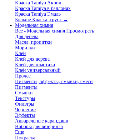
Краска Tamiya Акрил
Краска Tamiya в баллонах
Краска Tamiya Эмаль
Больше Краска, грунт
→
Модельная химия
Все - Модельная химия
Просмотреть
Для дерева
Масла, пропитки
Морилки
Клей
Клей для дерева
Клей для пластика
Клей универсальный
Прочее
Пигменты, эффекты, смывки, смеси
Пигменты
Смывки
Текстуры
Фильтры
Чернение
Эффекты
Акварельные карандаши
Наборы для везеринга
Еще
Покраска