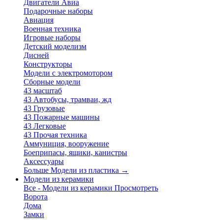
Двигатели Авиа
Подарочные наборы
Авиация
Военная техника
Игровые наборы
Детский моделизм
Дисней
Конструкторы
Модели с электромотором
Сборные модели
43 масштаб
43 Автобусы, трамваи, жд
43 Грузовые
43 Пожарные машины
43 Легковые
43 Прочая техника
Аммуниция, вооружение
Боеприпасы, ящики, канистры
Аксессуары
Больше Модели из пластика
→
Модели из керамики
Все - Модели из керамики
Просмотреть
Ворота
Дома
Замки