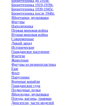
Бронетехника до 1918г.
Бронетехника 1919-1939г.
Бронетехника 1939-1945г.
Бронетехника после 1946г.
Яйцетанки, мультяшки
Фигуры
Наполеоника
Первая мировая война
Вторая мировая война
Современные
Дикий запад
Исторические
Гражданское население
Фэнтези
Животные
Фигуры из резинопластика
Еще
Флот
Парусники
Военные корабли
Гражданские суда
Подводные лодки
Яйцелодки, мультяшки
Поезда, вагоны, травмаи
Двигатели, части моделей