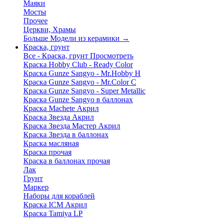
Маяки
Мосты
Прочее
Церкви, Храмы
Больше Модели из керамики
→
Краска, грунт
Все - Краска, грунт
Просмотреть
Краска Hobby Club - Ready Color
Краска Gunze Sangyo - Mr.Hobby H
Краска Gunze Sangyo - Mr.Color C
Краска Gunze Sangyo - Super Metallic
Краска Gunze Sangyo в баллонах
Краска Machete Акрил
Краска Звезда Акрил
Краска Звезда Мастер Акрил
Краска Звезда в баллонах
Краска масляная
Краска прочая
Краска в баллонах прочая
Лак
Грунт
Маркер
Наборы для кораблей
Краска ICM Акрил
Краска Tamiya LP