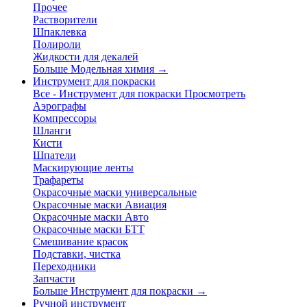
Прочее
Растворители
Шпаклевка
Полироли
Жидкости для декалей
Больше Модельная химия
→
Инструмент для покраски
Все - Инструмент для покраски
Просмотреть
Аэрографы
Компрессоры
Шланги
Кисти
Шпатели
Маскирующие ленты
Трафареты
Окрасочные маски универсальные
Окрасочные маски Авиация
Окрасочные маски Авто
Окрасочные маски БТТ
Смешивание красок
Подставки, чистка
Переходники
Запчасти
Больше Инструмент для покраски
→
Ручной инструмент