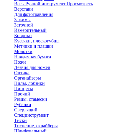
Все - Ручной инструмент
Просмотреть
Верстаки
Для фототравления
Зажимы
Заточной
Измерительный
Коврики
Кусачки, плоскогубцы
Метчики и плашки
Молотки
Наждачная бумага
Ножи
Лезвия для ножей
Оптика
Органайзеры
Пилы, лобзики
Пинцеты
Прочий
Резцы, стамески
Рубанки
Сверлящий
Специнструмент
Тиски
Тиснение, скрайберы
Шлифовальный