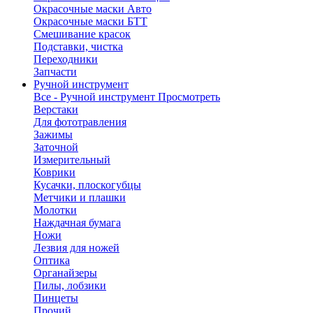
Окрасочные маски Авто
Окрасочные маски БТТ
Смешивание красок
Подставки, чистка
Переходники
Запчасти
Ручной инструмент
Все - Ручной инструмент
Просмотреть
Верстаки
Для фототравления
Зажимы
Заточной
Измерительный
Коврики
Кусачки, плоскогубцы
Метчики и плашки
Молотки
Наждачная бумага
Ножи
Лезвия для ножей
Оптика
Органайзеры
Пилы, лобзики
Пинцеты
Прочий