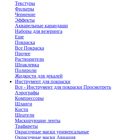
Текстуры
Фильтры
Чернение
Эффекты
Акварельные карандаши
Наборы для везеринга
Еще
Покраска
Все Покраска
Прочее
Растворители
Шпаклевка
Полироли
Жидкости для декалей
Инструмент для покраски
Все - Инструмент для покраски
Просмотреть
Аэрографы
Компрессоры
Шланги
Кисти
Шпатели
Маскирующие ленты
Трафареты
Окрасочные маски универсальные
Окрасочные маски Авиация