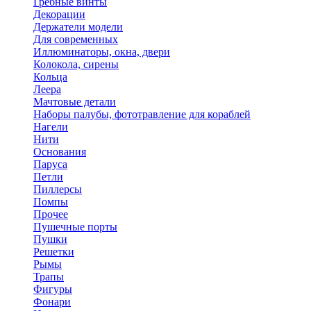
Гребные винты
Декорации
Держатели модели
Для современных
Иллюминаторы, окна, двери
Колокола, сирены
Кольца
Леера
Мачтовые детали
Наборы палубы, фототравление для кораблей
Нагели
Нити
Основания
Паруса
Петли
Пиллерсы
Помпы
Прочее
Пушечные порты
Пушки
Решетки
Рымы
Трапы
Фигуры
Фонари