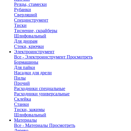
Резцы, стамески
Рубанки
Сверлящий
Специнструмент
Тиски
Тиснение, скрайберы
Шлифовальный
Для диорам
Стеки, крючки
Электроинструмент
Все - Электроинструмент
Просмотреть
Бормашины
Для пайки
Насадки для дрели
Пилы
Прочий
Расходники специальные
Расходники универсальные
Склейка
Станки
Тиски, зажимы
Шлифовальный
Материалы
Все - Материалы
Просмотреть
Дерево