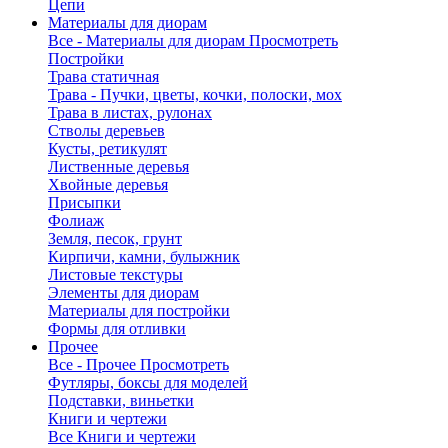
Цепи
Материалы для диорам
Все - Материалы для диорам
Просмотреть
Постройки
Трава статичная
Трава - Пучки, цветы, кочки, полоски, мох
Трава в листах, рулонах
Стволы деревьев
Кусты, ретикулят
Лиственные деревья
Хвойные деревья
Присыпки
Фолиаж
Земля, песок, грунт
Кирпичи, камни, булыжник
Листовые текстуры
Элементы для диорам
Материалы для постройки
Формы для отливки
Прочее
Все - Прочее
Просмотреть
Футляры, боксы для моделей
Подставки, виньетки
Книги и чертежи
Все Книги и чертежи