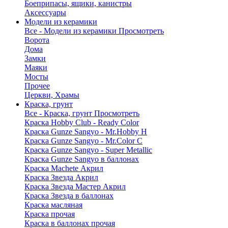
Боеприпасы, ящики, канистры
Аксессуары
Модели из керамики
Все - Модели из керамики
Просмотреть
Ворота
Дома
Замки
Маяки
Мосты
Прочее
Церкви, Храмы
Краска, грунт
Все - Краска, грунт
Просмотреть
Краска Hobby Club - Ready Color
Краска Gunze Sangyo - Mr.Hobby H
Краска Gunze Sangyo - Mr.Color C
Краска Gunze Sangyo - Super Metallic
Краска Gunze Sangyo в баллонах
Краска Machete Акрил
Краска Звезда Акрил
Краска Звезда Мастер Акрил
Краска Звезда в баллонах
Краска масляная
Краска прочая
Краска в баллонах прочая