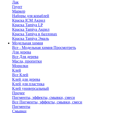
Лак
Грунт
Маркер
Наборы для кораблей
Краска ICM Акрил
Краска Tamiya LP
Краска Tamiya Акрил
Краска Tamiya в баллонах
Краска Tamiya Эмаль
Модельная химия
Все - Модельная химия
Просмотреть
Для дерева
Все Для дерева
Масла, пропитки
Морилки
Клей
Все Клей
Клей для дерева
Клей для пластика
Клей универсальный
Прочее
Пигменты, эффекты, смывки, смеси
Все Пигменты, эффекты, смывки, смеси
Пигменты
Смывки