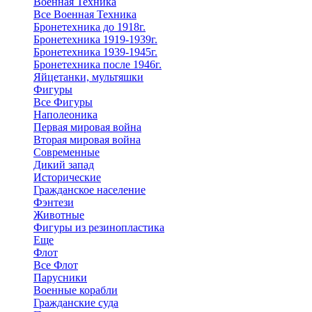
Военная Техника
Все Военная Техника
Бронетехника до 1918г.
Бронетехника 1919-1939г.
Бронетехника 1939-1945г.
Бронетехника после 1946г.
Яйцетанки, мультяшки
Фигуры
Все Фигуры
Наполеоника
Первая мировая война
Вторая мировая война
Современные
Дикий запад
Исторические
Гражданское население
Фэнтези
Животные
Фигуры из резинопластика
Еще
Флот
Все Флот
Парусники
Военные корабли
Гражданские суда