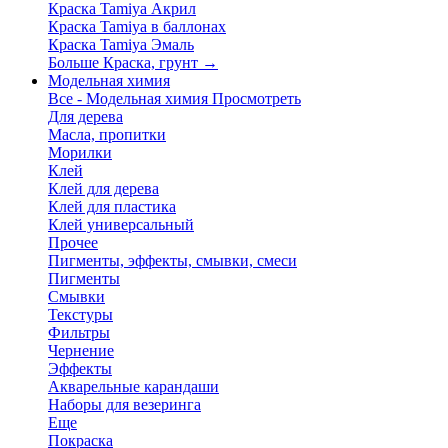
Краска Tamiya Акрил
Краска Tamiya в баллонах
Краска Tamiya Эмаль
Больше Краска, грунт
→
Модельная химия
Все - Модельная химия
Просмотреть
Для дерева
Масла, пропитки
Морилки
Клей
Клей для дерева
Клей для пластика
Клей универсальный
Прочее
Пигменты, эффекты, смывки, смеси
Пигменты
Смывки
Текстуры
Фильтры
Чернение
Эффекты
Акварельные карандаши
Наборы для везеринга
Еще
Покраска