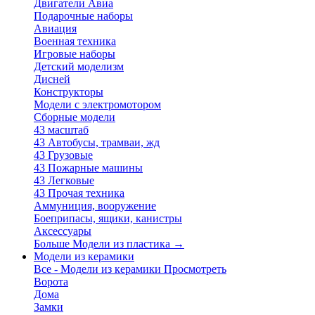
Двигатели Авиа
Подарочные наборы
Авиация
Военная техника
Игровые наборы
Детский моделизм
Дисней
Конструкторы
Модели с электромотором
Сборные модели
43 масштаб
43 Автобусы, трамваи, жд
43 Грузовые
43 Пожарные машины
43 Легковые
43 Прочая техника
Аммуниция, вооружение
Боеприпасы, ящики, канистры
Аксессуары
Больше Модели из пластика
→
Модели из керамики
Все - Модели из керамики
Просмотреть
Ворота
Дома
Замки