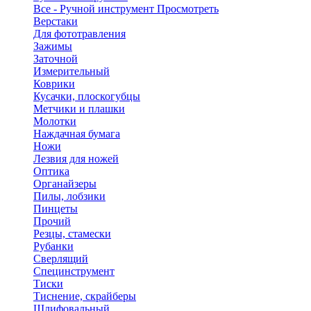
Все - Ручной инструмент
Просмотреть
Верстаки
Для фототравления
Зажимы
Заточной
Измерительный
Коврики
Кусачки, плоскогубцы
Метчики и плашки
Молотки
Наждачная бумага
Ножи
Лезвия для ножей
Оптика
Органайзеры
Пилы, лобзики
Пинцеты
Прочий
Резцы, стамески
Рубанки
Сверлящий
Специнструмент
Тиски
Тиснение, скрайберы
Шлифовальный