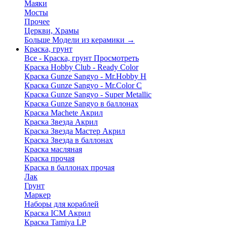
Маяки
Мосты
Прочее
Церкви, Храмы
Больше Модели из керамики
→
Краска, грунт
Все - Краска, грунт
Просмотреть
Краска Hobby Club - Ready Color
Краска Gunze Sangyo - Mr.Hobby H
Краска Gunze Sangyo - Mr.Color C
Краска Gunze Sangyo - Super Metallic
Краска Gunze Sangyo в баллонах
Краска Machete Акрил
Краска Звезда Акрил
Краска Звезда Мастер Акрил
Краска Звезда в баллонах
Краска масляная
Краска прочая
Краска в баллонах прочая
Лак
Грунт
Маркер
Наборы для кораблей
Краска ICM Акрил
Краска Tamiya LP