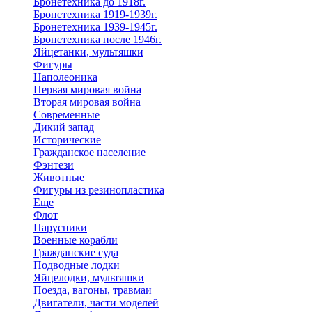
Бронетехника до 1918г.
Бронетехника 1919-1939г.
Бронетехника 1939-1945г.
Бронетехника после 1946г.
Яйцетанки, мультяшки
Фигуры
Наполеоника
Первая мировая война
Вторая мировая война
Современные
Дикий запад
Исторические
Гражданское население
Фэнтези
Животные
Фигуры из резинопластика
Еще
Флот
Парусники
Военные корабли
Гражданские суда
Подводные лодки
Яйцелодки, мультяшки
Поезда, вагоны, травмаи
Двигатели, части моделей