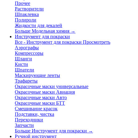
Прочее
Растворители
Шпаклевка
Полироли
Жидкости для декалей
Больше Модельная химия
→
Инструмент для покраски
Все - Инструмент для покраски
Просмотреть
Аэрографы
Компрессоры
Шланги
Кисти
Шпатели
Маскирующие ленты
Трафареты
Окрасочные маски универсальные
Окрасочные маски Авиация
Окрасочные маски Авто
Окрасочные маски БТТ
Смешивание красок
Подставки, чистка
Переходники
Запчасти
Больше Инструмент для покраски
→
Ручной инструмент