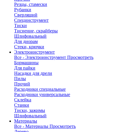
Резцы, стамески
Рубанки
Сверлящий
Специнструмент
Тиски
Тиснение, скрайберы
Шлифовальный
Для диорам
Стеки, крючки
Электроинструмент
Все - Электроинструмент
Просмотреть
Бормашины
Для пайки
Насадки для дрели
Пилы
Прочий
Расходники специальные
Расходники универсальные
Склейка
Станки
Тиски, зажимы
Шлифовальный
Материалы
Все - Материалы
Просмотреть
Дерево