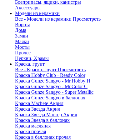
Боеприпасы, ящики, канистры
Аксессуары
Модели из керамики
Все - Модели из керамики
Просмотреть
Ворота
Дома
Замки
Маяки
Мосты
Прочее
Церкви, Храмы
Краска, грунт
Все - Краска, грунт
Просмотреть
Краска Hobby Club - Ready Color
Краска Gunze Sangyo - Mr.Hobby H
Краска Gunze Sangyo - Mr.Color C
Краска Gunze Sangyo - Super Metallic
Краска Gunze Sangyo в баллонах
Краска Machete Акрил
Краска Звезда Акрил
Краска Звезда Мастер Акрил
Краска Звезда в баллонах
Краска масляная
Краска прочая
Краска в баллонах прочая