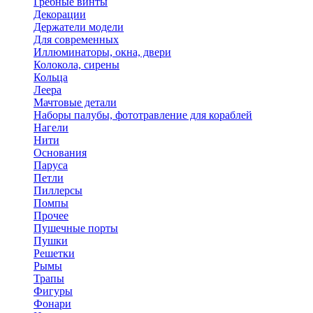
Гребные винты
Декорации
Держатели модели
Для современных
Иллюминаторы, окна, двери
Колокола, сирены
Кольца
Леера
Мачтовые детали
Наборы палубы, фототравление для кораблей
Нагели
Нити
Основания
Паруса
Петли
Пиллерсы
Помпы
Прочее
Пушечные порты
Пушки
Решетки
Рымы
Трапы
Фигуры
Фонари