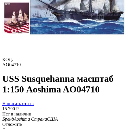
КОД:
AO04710
USS Susquehanna масштаб
1:150 Aoshima AO04710
Написать отзыв
15 790
Р
Нет в наличии
Бренд
Aoshima
Страна
США
Отложить