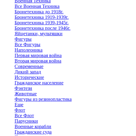
Военная Техника
Все Военная Техника
Бронетехника до 1918г.
Бронетехника 1919-1939г.
Бронетехника 1939-1945г.
Бронетехника после 1946г.
Яйцетанки, мультяшки
Фигуры
Все Фигуры
Наполеоника
Первая мировая война
Вторая мировая война
Современные
Дикий запад
Исторические
Гражданское население
Фэнтези
Животные
Фигуры из резинопластика
Еще
Флот
Все Флот
Парусники
Военные корабли
Гражданские суда