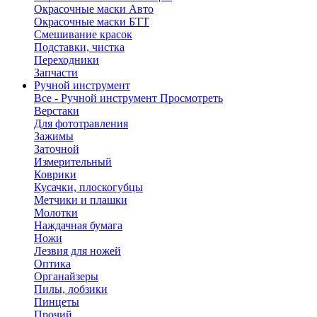
Окрасочные маски Авто
Окрасочные маски БТТ
Смешивание красок
Подставки, чистка
Переходники
Запчасти
Ручной инструмент
Все - Ручной инструмент
Просмотреть
Верстаки
Для фототравления
Зажимы
Заточной
Измерительный
Коврики
Кусачки, плоскогубцы
Метчики и плашки
Молотки
Наждачная бумага
Ножи
Лезвия для ножей
Оптика
Органайзеры
Пилы, лобзики
Пинцеты
Прочий