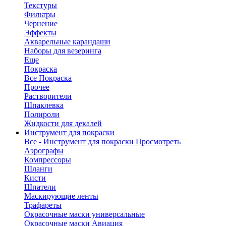
Текстуры
Фильтры
Чернение
Эффекты
Акварельные карандаши
Наборы для везеринга
Еще
Покраска
Все Покраска
Прочее
Растворители
Шпаклевка
Полироли
Жидкости для декалей
Инструмент для покраски
Все - Инструмент для покраски
Просмотреть
Аэрографы
Компрессоры
Шланги
Кисти
Шпатели
Маскирующие ленты
Трафареты
Окрасочные маски универсальные
Окрасочные маски Авиация