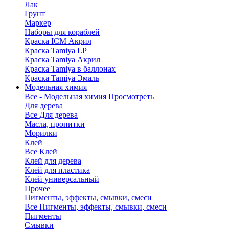
Лак
Грунт
Маркер
Наборы для кораблей
Краска ICM Акрил
Краска Tamiya LP
Краска Tamiya Акрил
Краска Tamiya в баллонах
Краска Tamiya Эмаль
Модельная химия
Все - Модельная химия
Просмотреть
Для дерева
Все Для дерева
Масла, пропитки
Морилки
Клей
Все Клей
Клей для дерева
Клей для пластика
Клей универсальный
Прочее
Пигменты, эффекты, смывки, смеси
Все Пигменты, эффекты, смывки, смеси
Пигменты
Смывки