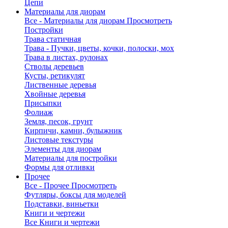
Цепи
Материалы для диорам
Все - Материалы для диорам
Просмотреть
Постройки
Трава статичная
Трава - Пучки, цветы, кочки, полоски, мох
Трава в листах, рулонах
Стволы деревьев
Кусты, ретикулят
Лиственные деревья
Хвойные деревья
Присыпки
Фолиаж
Земля, песок, грунт
Кирпичи, камни, булыжник
Листовые текстуры
Элементы для диорам
Материалы для постройки
Формы для отливки
Прочее
Все - Прочее
Просмотреть
Футляры, боксы для моделей
Подставки, виньетки
Книги и чертежи
Все Книги и чертежи