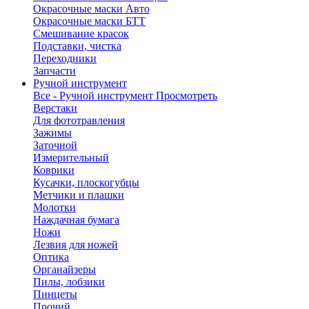
Окрасочные маски Авто
Окрасочные маски БТТ
Смешивание красок
Подставки, чистка
Переходники
Запчасти
Ручной инструмент
Все - Ручной инструмент
Просмотреть
Верстаки
Для фототравления
Зажимы
Заточной
Измерительный
Коврики
Кусачки, плоскогубцы
Метчики и плашки
Молотки
Наждачная бумага
Ножи
Лезвия для ножей
Оптика
Органайзеры
Пилы, лобзики
Пинцеты
Прочий