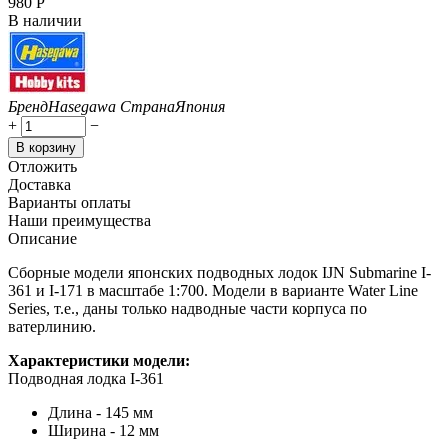
‍980‍
Р
В наличии
Бренд
Hasegawa
Страна
Япония
+
−
В корзину
Отложить
Доставка
Варианты оплаты
Наши преимущества
Описание
Сборные модели японских подводных лодок IJN Submarine I-
361 и I-171 в масштабе 1:700. Модели в варианте Water Line
Series, т.е., даны только надводные части корпуса по
ватерлинию.
Характеристики модели:
Подводная лодка I-361
Длина - 145 мм
Ширина - 12 мм