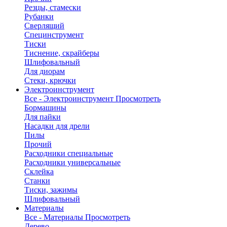
Резцы, стамески
Рубанки
Сверлящий
Специнструмент
Тиски
Тиснение, скрайберы
Шлифовальный
Для диорам
Стеки, крючки
Электроинструмент
Все - Электроинструмент
Просмотреть
Бормашины
Для пайки
Насадки для дрели
Пилы
Прочий
Расходники специальные
Расходники универсальные
Склейка
Станки
Тиски, зажимы
Шлифовальный
Материалы
Все - Материалы
Просмотреть
Дерево