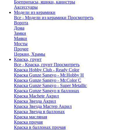
Боеприпасы, ящики, канистры
Аксессуары
Модели из керамики
Все - Модели из керамики
Просмотреть
Ворота
Дома
Замки
Маяки
Мосты
Прочее
Церкви, Храмы
Краска, грунт
Все - Краска, грунт
Просмотреть
Краска Hobby Club - Ready Color
Краска Gunze Sangyo - Mr.Hobby H
Краска Gunze Sangyo - Mr.Color C
Краска Gunze Sangyo - Super Metallic
Краска Gunze Sangyo в баллонах
Краска Machete Акрил
Краска Звезда Акрил
Краска Звезда Мастер Акрил
Краска Звезда в баллонах
Краска масляная
Краска прочая
Краска в баллонах прочая