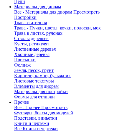
Цепи
Материалы для диорам
Все - Материалы для диорам
Просмотреть
Постройки
Трава статичная
Трава - Пучки, цветы, кочки, полоски, мох
Трава в листах, рулонах
Стволы деревьев
Кусты, ретикулят
Лиственные деревья
Хвойные деревья
Присыпки
Фолиаж
Земля, песок, грунт
Кирпичи, камни, булыжник
Листовые текстуры
Элементы для диорам
Материалы для постройки
Формы для отливки
Прочее
Все - Прочее
Просмотреть
Футляры, боксы для моделей
Подставки, виньетки
Книги и чертежи
Все Книги и чертежи