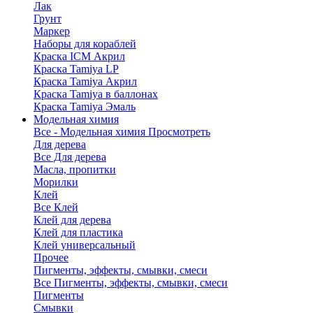
Лак
Грунт
Маркер
Наборы для кораблей
Краска ICM Акрил
Краска Tamiya LP
Краска Tamiya Акрил
Краска Tamiya в баллонах
Краска Tamiya Эмаль
Модельная химия
Все - Модельная химия
Просмотреть
Для дерева
Все Для дерева
Масла, пропитки
Морилки
Клей
Все Клей
Клей для дерева
Клей для пластика
Клей универсальный
Прочее
Пигменты, эффекты, смывки, смеси
Все Пигменты, эффекты, смывки, смеси
Пигменты
Смывки