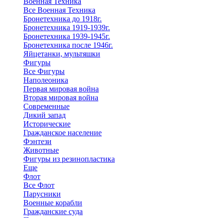
Военная Техника
Все Военная Техника
Бронетехника до 1918г.
Бронетехника 1919-1939г.
Бронетехника 1939-1945г.
Бронетехника после 1946г.
Яйцетанки, мультяшки
Фигуры
Все Фигуры
Наполеоника
Первая мировая война
Вторая мировая война
Современные
Дикий запад
Исторические
Гражданское население
Фэнтези
Животные
Фигуры из резинопластика
Еще
Флот
Все Флот
Парусники
Военные корабли
Гражданские суда