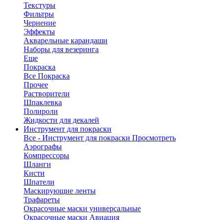
Текстуры
Фильтры
Чернение
Эффекты
Акварельные карандаши
Наборы для везеринга
Еще
Покраска
Все Покраска
Прочее
Растворители
Шпаклевка
Полироли
Жидкости для декалей
Инструмент для покраски
Все - Инструмент для покраски
Просмотреть
Аэрографы
Компрессоры
Шланги
Кисти
Шпатели
Маскирующие ленты
Трафареты
Окрасочные маски универсальные
Окрасочные маски Авиация