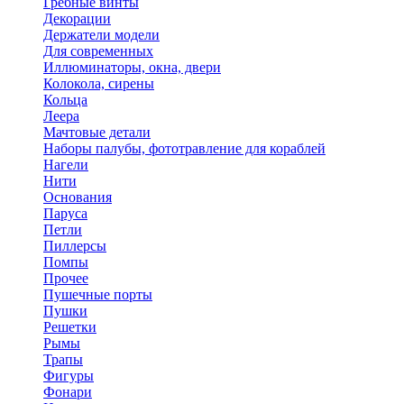
Гребные винты
Декорации
Держатели модели
Для современных
Иллюминаторы, окна, двери
Колокола, сирены
Кольца
Леера
Мачтовые детали
Наборы палубы, фототравление для кораблей
Нагели
Нити
Основания
Паруса
Петли
Пиллерсы
Помпы
Прочее
Пушечные порты
Пушки
Решетки
Рымы
Трапы
Фигуры
Фонари