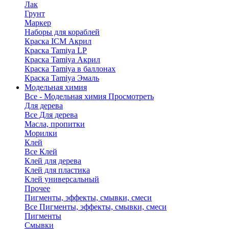
Лак
Грунт
Маркер
Наборы для кораблей
Краска ICM Акрил
Краска Tamiya LP
Краска Tamiya Акрил
Краска Tamiya в баллонах
Краска Tamiya Эмаль
Модельная химия
Все - Модельная химия
Просмотреть
Для дерева
Все Для дерева
Масла, пропитки
Морилки
Клей
Все Клей
Клей для дерева
Клей для пластика
Клей универсальный
Прочее
Пигменты, эффекты, смывки, смеси
Все Пигменты, эффекты, смывки, смеси
Пигменты
Смывки