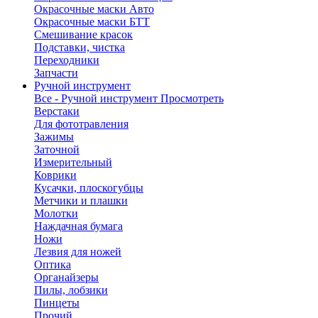
Окрасочные маски Авто
Окрасочные маски БТТ
Смешивание красок
Подставки, чистка
Переходники
Запчасти
Ручной инструмент
Все - Ручной инструмент
Просмотреть
Верстаки
Для фототравления
Зажимы
Заточной
Измерительный
Коврики
Кусачки, плоскогубцы
Метчики и плашки
Молотки
Наждачная бумага
Ножи
Лезвия для ножей
Оптика
Органайзеры
Пилы, лобзики
Пинцеты
Прочий