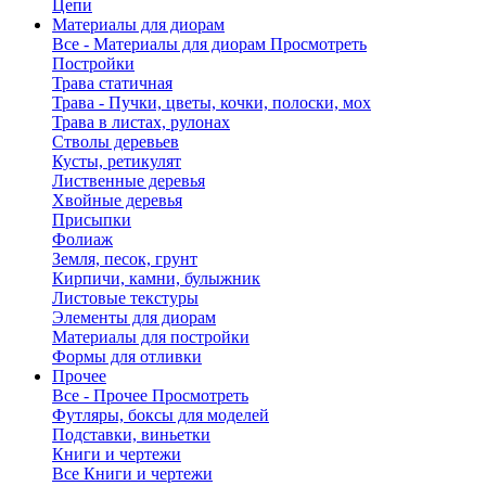
Цепи
Материалы для диорам
Все - Материалы для диорам
Просмотреть
Постройки
Трава статичная
Трава - Пучки, цветы, кочки, полоски, мох
Трава в листах, рулонах
Стволы деревьев
Кусты, ретикулят
Лиственные деревья
Хвойные деревья
Присыпки
Фолиаж
Земля, песок, грунт
Кирпичи, камни, булыжник
Листовые текстуры
Элементы для диорам
Материалы для постройки
Формы для отливки
Прочее
Все - Прочее
Просмотреть
Футляры, боксы для моделей
Подставки, виньетки
Книги и чертежи
Все Книги и чертежи