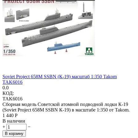
Soviet Project 658M SSBN (К-19) масштаб 1:350 Takom
TAK6016
0.0
КОД:
TAK6016
Сборная модель Советской атомной подводной лодки К-19
(Soviet Project 658M SSBN К-19) в масштабе 1:350 от Takom.
1 440
Р
В наличии
+
−
В корзину