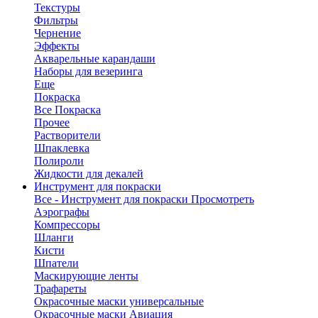
Текстуры
Фильтры
Чернение
Эффекты
Акварельные карандаши
Наборы для везеринга
Еще
Покраска
Все Покраска
Прочее
Растворители
Шпаклевка
Полироли
Жидкости для декалей
Инструмент для покраски
Все - Инструмент для покраски
Просмотреть
Аэрографы
Компрессоры
Шланги
Кисти
Шпатели
Маскирующие ленты
Трафареты
Окрасочные маски универсальные
Окрасочные маски Авиация