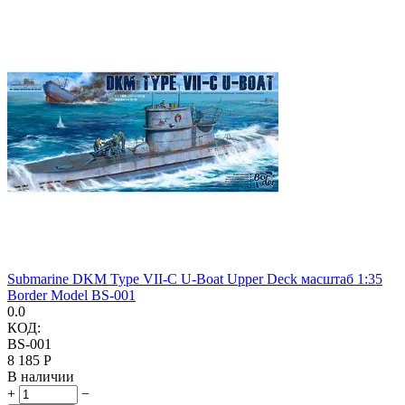
Submarine DKM Type VII-C U-Boat Upper Deck масштаб 1:35
Border Model BS-001
0.0
КОД:
BS-001
8 185
Р
В наличии
+
−