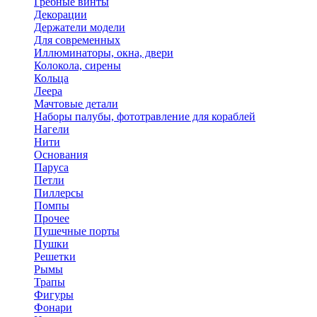
Гребные винты
Декорации
Держатели модели
Для современных
Иллюминаторы, окна, двери
Колокола, сирены
Кольца
Леера
Мачтовые детали
Наборы палубы, фототравление для кораблей
Нагели
Нити
Основания
Паруса
Петли
Пиллерсы
Помпы
Прочее
Пушечные порты
Пушки
Решетки
Рымы
Трапы
Фигуры
Фонари