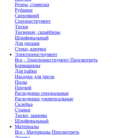
Резцы, стамески
Рубанки
Сверлящий
Специнструмент
Тиски
Тиснение, скрайберы
Шлифовальный
Для диорам
Стеки, крючки
Электроинструмент
Все - Электроинструмент
Просмотреть
Бормашины
Для пайки
Насадки для дрели
Пилы
Прочий
Расходники специальные
Расходники универсальные
Склейка
Станки
Тиски, зажимы
Шлифовальный
Материалы
Все - Материалы
Просмотреть
Дерево