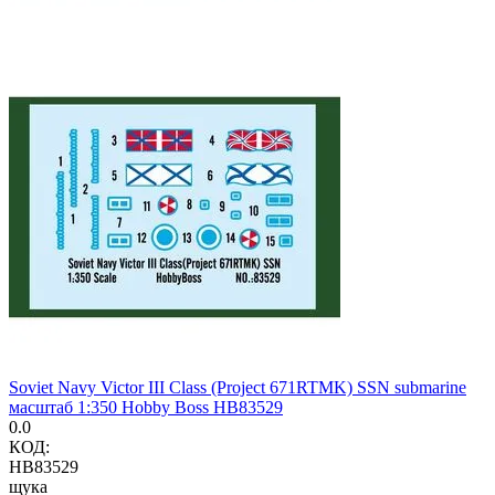
Soviet Navy Victor III Class (Project 671RTMK) SSN submarine
масштаб 1:350 Hobby Boss HB83529
0.0
КОД:
HB83529
щука