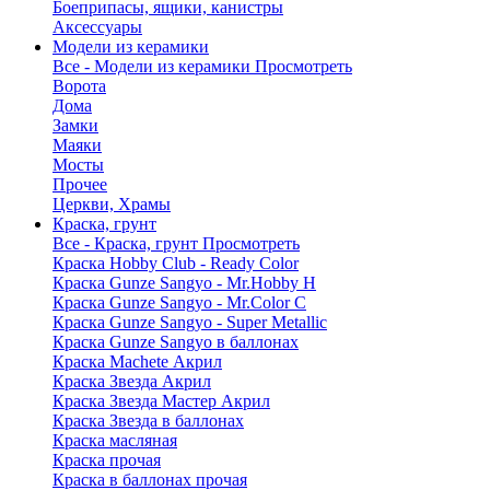
Боеприпасы, ящики, канистры
Аксессуары
Модели из керамики
Все - Модели из керамики
Просмотреть
Ворота
Дома
Замки
Маяки
Мосты
Прочее
Церкви, Храмы
Краска, грунт
Все - Краска, грунт
Просмотреть
Краска Hobby Club - Ready Color
Краска Gunze Sangyo - Mr.Hobby H
Краска Gunze Sangyo - Mr.Color C
Краска Gunze Sangyo - Super Metallic
Краска Gunze Sangyo в баллонах
Краска Machete Акрил
Краска Звезда Акрил
Краска Звезда Мастер Акрил
Краска Звезда в баллонах
Краска масляная
Краска прочая
Краска в баллонах прочая