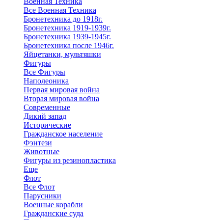
Военная Техника
Все Военная Техника
Бронетехника до 1918г.
Бронетехника 1919-1939г.
Бронетехника 1939-1945г.
Бронетехника после 1946г.
Яйцетанки, мультяшки
Фигуры
Все Фигуры
Наполеоника
Первая мировая война
Вторая мировая война
Современные
Дикий запад
Исторические
Гражданское население
Фэнтези
Животные
Фигуры из резинопластика
Еще
Флот
Все Флот
Парусники
Военные корабли
Гражданские суда