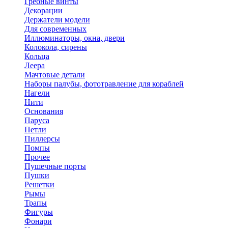
Гребные винты
Декорации
Держатели модели
Для современных
Иллюминаторы, окна, двери
Колокола, сирены
Кольца
Леера
Мачтовые детали
Наборы палубы, фототравление для кораблей
Нагели
Нити
Основания
Паруса
Петли
Пиллерсы
Помпы
Прочее
Пушечные порты
Пушки
Решетки
Рымы
Трапы
Фигуры
Фонари