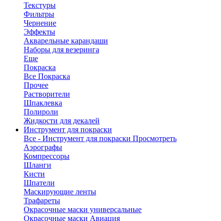
Текстуры
Фильтры
Чернение
Эффекты
Акварельные карандаши
Наборы для везеринга
Еще
Покраска
Все Покраска
Прочее
Растворители
Шпаклевка
Полироли
Жидкости для декалей
Инструмент для покраски
Все - Инструмент для покраски
Просмотреть
Аэрографы
Компрессоры
Шланги
Кисти
Шпатели
Маскирующие ленты
Трафареты
Окрасочные маски универсальные
Окрасочные маски Авиация