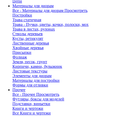
Цепи
Материалы для диорам
Все - Материалы для диорам
Просмотреть
Постройки
Трава статичная
Трава - Пучки, цветы, кочки, полоски, мох
Трава в листах, рулонах
Стволы деревьев
Кусты, ретикулят
Лиственные деревья
Хвойные деревья
Присыпки
Фолиаж
Земля, песок, грунт
Кирпичи, камни, булыжник
Листовые текстуры
Элементы для диорам
Материалы для постройки
Формы для отливки
Прочее
Все - Прочее
Просмотреть
Футляры, боксы для моделей
Подставки, виньетки
Книги и чертежи
Все Книги и чертежи