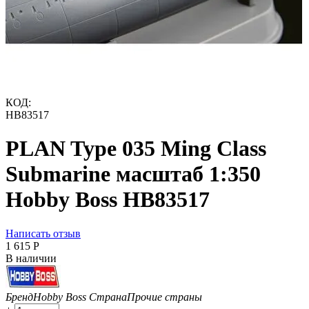
КОД:
HB83517
PLAN Type 035 Ming Class
Submarine масштаб 1:350
Hobby Boss HB83517
Написать отзыв
1 615
Р
В наличии
Бренд
Hobby Boss
Страна
Прочие страны