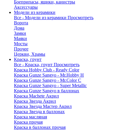
Боеприпасы, ящики, канистры
Аксессуары
Модели из керамики
Все - Модели из керамики
Просмотреть
Ворота
Дома
Замки
Маяки
Мосты
Прочее
Церкви, Храмы
Краска, грунт
Все - Краска, грунт
Просмотреть
Краска Hobby Club - Ready Color
Краска Gunze Sangyo - Mr.Hobby H
Краска Gunze Sangyo - Mr.Color C
Краска Gunze Sangyo - Super Metallic
Краска Gunze Sangyo в баллонах
Краска Machete Акрил
Краска Звезда Акрил
Краска Звезда Мастер Акрил
Краска Звезда в баллонах
Краска масляная
Краска прочая
Краска в баллонах прочая