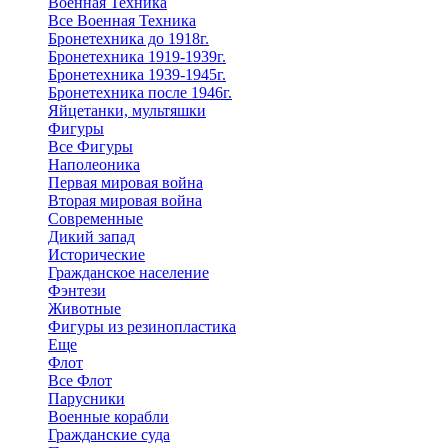
Военная Техника
Все Военная Техника
Бронетехника до 1918г.
Бронетехника 1919-1939г.
Бронетехника 1939-1945г.
Бронетехника после 1946г.
Яйцетанки, мультяшки
Фигуры
Все Фигуры
Наполеоника
Первая мировая война
Вторая мировая война
Современные
Дикий запад
Исторические
Гражданское население
Фэнтези
Животные
Фигуры из резинопластика
Еще
Флот
Все Флот
Парусники
Военные корабли
Гражданские суда