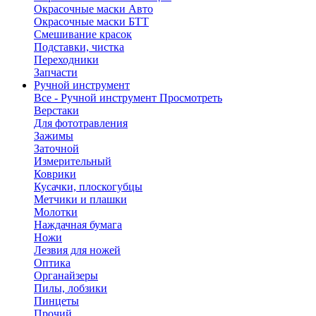
Окрасочные маски Авто
Окрасочные маски БТТ
Смешивание красок
Подставки, чистка
Переходники
Запчасти
Ручной инструмент
Все - Ручной инструмент
Просмотреть
Верстаки
Для фототравления
Зажимы
Заточной
Измерительный
Коврики
Кусачки, плоскогубцы
Метчики и плашки
Молотки
Наждачная бумага
Ножи
Лезвия для ножей
Оптика
Органайзеры
Пилы, лобзики
Пинцеты
Прочий