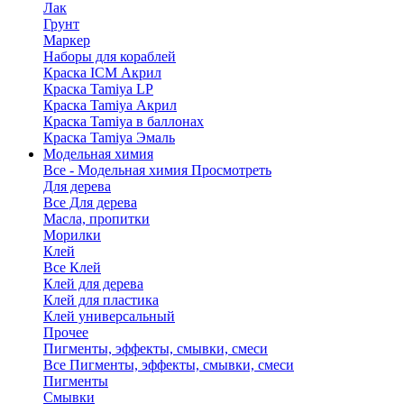
Лак
Грунт
Маркер
Наборы для кораблей
Краска ICM Акрил
Краска Tamiya LP
Краска Tamiya Акрил
Краска Tamiya в баллонах
Краска Tamiya Эмаль
Модельная химия
Все - Модельная химия
Просмотреть
Для дерева
Все Для дерева
Масла, пропитки
Морилки
Клей
Все Клей
Клей для дерева
Клей для пластика
Клей универсальный
Прочее
Пигменты, эффекты, смывки, смеси
Все Пигменты, эффекты, смывки, смеси
Пигменты
Смывки