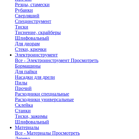
Резцы, стамески
Рубанки
Сверлящий
Специнструмент
Тиски
Тиснение, скрайберы
Шлифовальный
Для диорам
Стеки, крючки
Электроинструмент
Все - Электроинструмент
Просмотреть
Бормашины
Для пайки
Насадки для дрели
Пилы
Прочий
Расходники специальные
Расходники универсальные
Склейка
Станки
Тиски, зажимы
Шлифовальный
Материалы
Все - Материалы
Просмотреть
Дерево