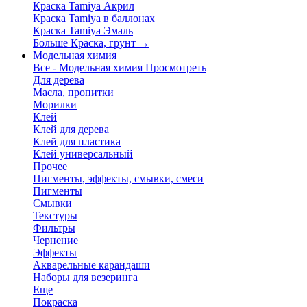
Краска Tamiya Акрил
Краска Tamiya в баллонах
Краска Tamiya Эмаль
Больше Краска, грунт
→
Модельная химия
Все - Модельная химия
Просмотреть
Для дерева
Масла, пропитки
Морилки
Клей
Клей для дерева
Клей для пластика
Клей универсальный
Прочее
Пигменты, эффекты, смывки, смеси
Пигменты
Смывки
Текстуры
Фильтры
Чернение
Эффекты
Акварельные карандаши
Наборы для везеринга
Еще
Покраска