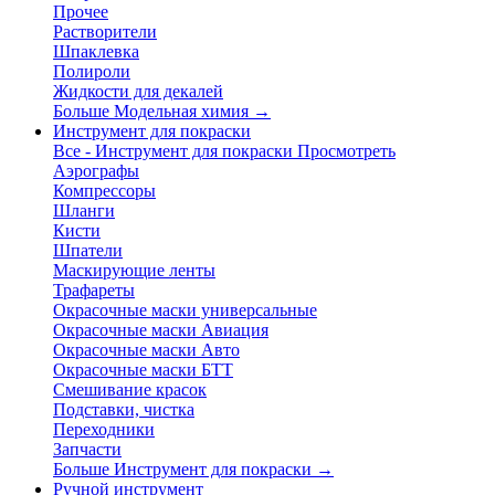
Прочее
Растворители
Шпаклевка
Полироли
Жидкости для декалей
Больше Модельная химия
→
Инструмент для покраски
Все - Инструмент для покраски
Просмотреть
Аэрографы
Компрессоры
Шланги
Кисти
Шпатели
Маскирующие ленты
Трафареты
Окрасочные маски универсальные
Окрасочные маски Авиация
Окрасочные маски Авто
Окрасочные маски БТТ
Смешивание красок
Подставки, чистка
Переходники
Запчасти
Больше Инструмент для покраски
→
Ручной инструмент