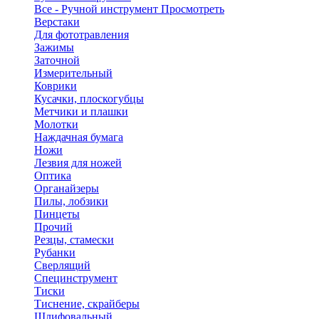
Все - Ручной инструмент
Просмотреть
Верстаки
Для фототравления
Зажимы
Заточной
Измерительный
Коврики
Кусачки, плоскогубцы
Метчики и плашки
Молотки
Наждачная бумага
Ножи
Лезвия для ножей
Оптика
Органайзеры
Пилы, лобзики
Пинцеты
Прочий
Резцы, стамески
Рубанки
Сверлящий
Специнструмент
Тиски
Тиснение, скрайберы
Шлифовальный