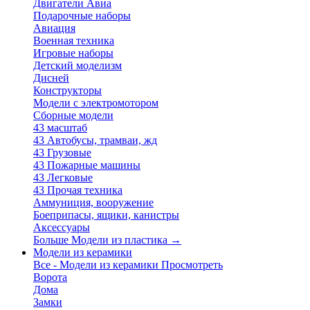
Двигатели Авиа
Подарочные наборы
Авиация
Военная техника
Игровые наборы
Детский моделизм
Дисней
Конструкторы
Модели с электромотором
Сборные модели
43 масштаб
43 Автобусы, трамваи, жд
43 Грузовые
43 Пожарные машины
43 Легковые
43 Прочая техника
Аммуниция, вооружение
Боеприпасы, ящики, канистры
Аксессуары
Больше Модели из пластика
→
Модели из керамики
Все - Модели из керамики
Просмотреть
Ворота
Дома
Замки