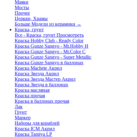
Маяки
Мосты
Прочее
Церкви, Храмы
Больше Модели из керамики
→
Краска, грунт
Все - Краска, грунт
Просмотреть
Краска Hobby Club - Ready Color
Краска Gunze Sangyo - Mr.Hobby H
Краска Gunze Sangyo - Mr.Color C
Краска Gunze Sangyo - Super Metallic
Краска Gunze Sangyo в баллонах
Краска Machete Акрил
Краска Звезда Акрил
Краска Звезда Мастер Акрил
Краска Звезда в баллонах
Краска масляная
Краска прочая
Краска в баллонах прочая
Лак
Грунт
Маркер
Наборы для кораблей
Краска ICM Акрил
Краска Tamiya LP