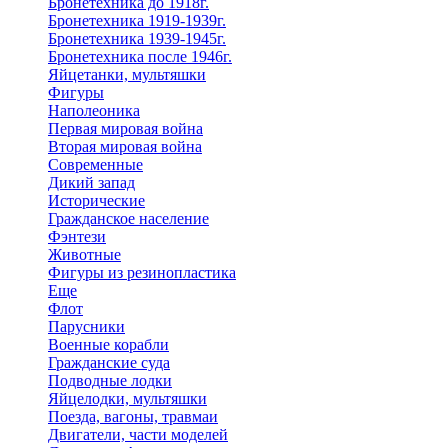
Бронетехника до 1918г.
Бронетехника 1919-1939г.
Бронетехника 1939-1945г.
Бронетехника после 1946г.
Яйцетанки, мультяшки
Фигуры
Наполеоника
Первая мировая война
Вторая мировая война
Современные
Дикий запад
Исторические
Гражданское население
Фэнтези
Животные
Фигуры из резинопластика
Еще
Флот
Парусники
Военные корабли
Гражданские суда
Подводные лодки
Яйцелодки, мультяшки
Поезда, вагоны, травмаи
Двигатели, части моделей