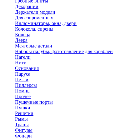
Гребные винты
Декорации
Держатели модели
Для современных
Иллюминаторы, окна, двери
Колокола, сирены
Кольца
Леера
Мачтовые детали
Наборы палубы, фототравление для кораблей
Нагели
Нити
Основания
Паруса
Петли
Пиллерсы
Помпы
Прочее
Пушечные порты
Пушки
Решетки
Рымы
Трапы
Фигуры
Фонари