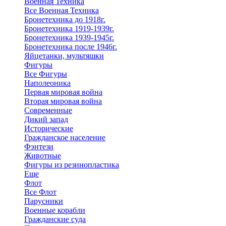
Военная Техника
Все Военная Техника
Бронетехника до 1918г.
Бронетехника 1919-1939г.
Бронетехника 1939-1945г.
Бронетехника после 1946г.
Яйцетанки, мультяшки
Фигуры
Все Фигуры
Наполеоника
Первая мировая война
Вторая мировая война
Современные
Дикий запад
Исторические
Гражданское население
Фэнтези
Животные
Фигуры из резинопластика
Еще
Флот
Все Флот
Парусники
Военные корабли
Гражданские суда