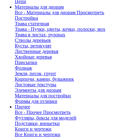
Цепи
Материалы для диорам
Все - Материалы для диорам
Просмотреть
Постройки
Трава статичная
Трава - Пучки, цветы, кочки, полоски, мох
Трава в листах, рулонах
Стволы деревьев
Кусты, ретикулят
Лиственные деревья
Хвойные деревья
Присыпки
Фолиаж
Земля, песок, грунт
Кирпичи, камни, булыжник
Листовые текстуры
Элементы для диорам
Материалы для постройки
Формы для отливки
Прочее
Все - Прочее
Просмотреть
Футляры, боксы для моделей
Подставки, виньетки
Книги и чертежи
Все Книги и чертежи