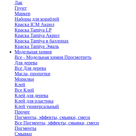
Лак
Грунт
Маркер
Наборы для кораблей
Краска ICM Акрил
Краска Tamiya LP
Краска Tamiya Акрил
Краска Tamiya в баллонах
Краска Tamiya Эмаль
Модельная химия
Все - Модельная химия
Просмотреть
Для дерева
Все Для дерева
Масла, пропитки
Морилки
Клей
Все Клей
Клей для дерева
Клей для пластика
Клей универсальный
Прочее
Пигменты, эффекты, смывки, смеси
Все Пигменты, эффекты, смывки, смеси
Пигменты
Смывки