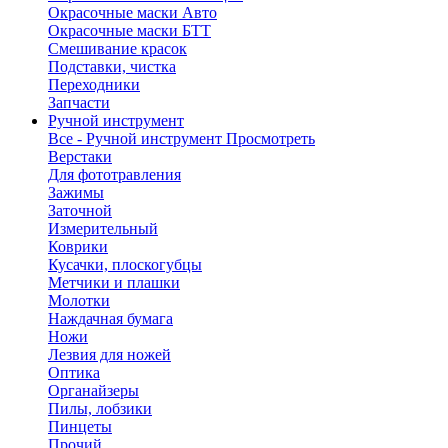
Окрасочные маски Авто
Окрасочные маски БТТ
Смешивание красок
Подставки, чистка
Переходники
Запчасти
Ручной инструмент
Все - Ручной инструмент
Просмотреть
Верстаки
Для фототравления
Зажимы
Заточной
Измерительный
Коврики
Кусачки, плоскогубцы
Метчики и плашки
Молотки
Наждачная бумага
Ножи
Лезвия для ножей
Оптика
Органайзеры
Пилы, лобзики
Пинцеты
Прочий