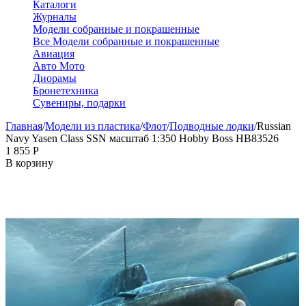
Каталоги
Журналы
Модели собранные и покрашенные
Все Модели собранные и покрашенные
Авиация
Авто Мото
Диорамы
Бронетехника
Сувениры, подарки
Главная
/
Модели из пластика
/
Флот
/
Подводные лодки
/
Russian
Navy Yasen Class SSN масштаб 1:350 Hobby Boss HB83526
1 855
Р
В корзину