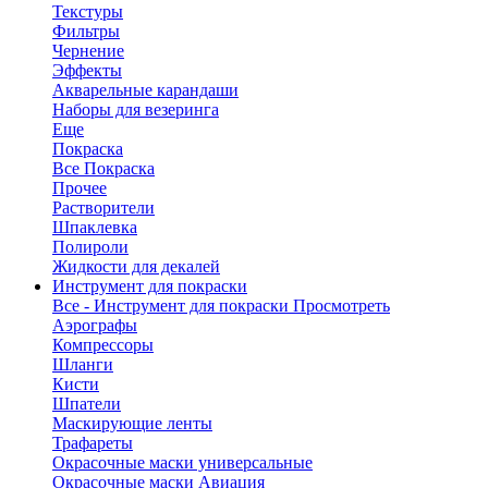
Текстуры
Фильтры
Чернение
Эффекты
Акварельные карандаши
Наборы для везеринга
Еще
Покраска
Все Покраска
Прочее
Растворители
Шпаклевка
Полироли
Жидкости для декалей
Инструмент для покраски
Все - Инструмент для покраски
Просмотреть
Аэрографы
Компрессоры
Шланги
Кисти
Шпатели
Маскирующие ленты
Трафареты
Окрасочные маски универсальные
Окрасочные маски Авиация