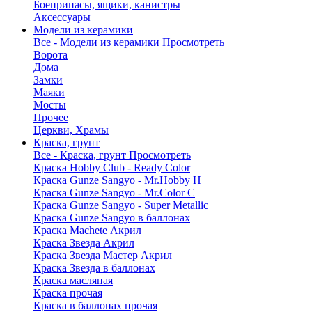
Боеприпасы, ящики, канистры
Аксессуары
Модели из керамики
Все - Модели из керамики
Просмотреть
Ворота
Дома
Замки
Маяки
Мосты
Прочее
Церкви, Храмы
Краска, грунт
Все - Краска, грунт
Просмотреть
Краска Hobby Club - Ready Color
Краска Gunze Sangyo - Mr.Hobby H
Краска Gunze Sangyo - Mr.Color C
Краска Gunze Sangyo - Super Metallic
Краска Gunze Sangyo в баллонах
Краска Machete Акрил
Краска Звезда Акрил
Краска Звезда Мастер Акрил
Краска Звезда в баллонах
Краска масляная
Краска прочая
Краска в баллонах прочая