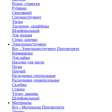
Резцы, стамески
Рубанки
Сверлящий
Специнструмент
Тиски
Тиснение, скрайберы
Шлифовальный
Для диорам
Стеки, крючки
Электроинструмент
Все - Электроинструмент
Просмотреть
Бормашины
Для пайки
Насадки для дрели
Пилы
Прочий
Расходники специальные
Расходники универсальные
Склейка
Станки
Тиски, зажимы
Шлифовальный
Материалы
Все - Материалы
Просмотреть
Дерево