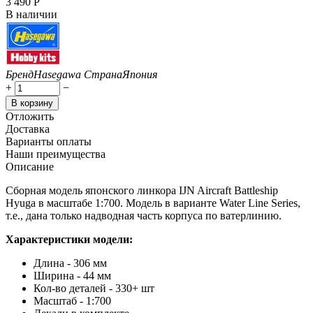
3 490
Р
В наличии
Бренд
Hasegawa
Страна
Япония
+
−
В корзину
Отложить
Доставка
Варианты оплаты
Наши преимущества
Описание
Сборная модель японского линкора IJN Aircraft Battleship
Hyuga в масштабе 1:700. Модель в варианте Water Line Series,
т.е., дана только надводная часть корпуса по ватерлинию.
Характеристики модели:
Длина - 306 мм
Ширина - 44 мм
Кол-во деталей - 330+ шт
Масштаб - 1:700