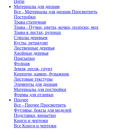
Цепи
Материалы для диорам
Все - Материалы для диорам
Просмотреть
Постройки
Трава статичная
Трава - Пучки, цветы, кочки, полоски, мох
Трава в листах, рулонах
Стволы деревьев
Кусты, ретикулят
Лиственные деревья
Хвойные деревья
Присыпки
Фолиаж
Земля, песок, грунт
Кирпичи, камни, булыжник
Листовые текстуры
Элементы для диорам
Материалы для постройки
Формы для отливки
Прочее
Все - Прочее
Просмотреть
Футляры, боксы для моделей
Подставки, виньетки
Книги и чертежи
Все Книги и чертежи