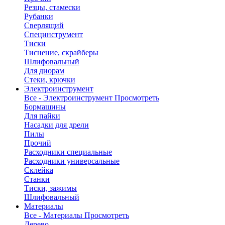
Резцы, стамески
Рубанки
Сверлящий
Специнструмент
Тиски
Тиснение, скрайберы
Шлифовальный
Для диорам
Стеки, крючки
Электроинструмент
Все - Электроинструмент
Просмотреть
Бормашины
Для пайки
Насадки для дрели
Пилы
Прочий
Расходники специальные
Расходники универсальные
Склейка
Станки
Тиски, зажимы
Шлифовальный
Материалы
Все - Материалы
Просмотреть
Дерево