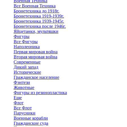
Военная Техника
Все Военная Техника
Бронетехника до 1918г.
Бронетехника 1919-1939г.
Бронетехника 1939-1945г.
Бронетехника после 1946г.
Яйцетанки, мультяшки
Фигуры
Все Фигуры
Наполеоника
Первая мировая война
Вторая мировая война
Современные
Дикий запад
Исторические
Гражданское население
Фэнтези
Животные
Фигуры из резинопластика
Еще
Флот
Все Флот
Парусники
Военные корабли
Гражданские суда