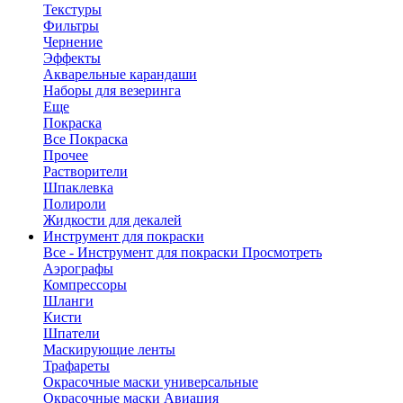
Текстуры
Фильтры
Чернение
Эффекты
Акварельные карандаши
Наборы для везеринга
Еще
Покраска
Все Покраска
Прочее
Растворители
Шпаклевка
Полироли
Жидкости для декалей
Инструмент для покраски
Все - Инструмент для покраски
Просмотреть
Аэрографы
Компрессоры
Шланги
Кисти
Шпатели
Маскирующие ленты
Трафареты
Окрасочные маски универсальные
Окрасочные маски Авиация