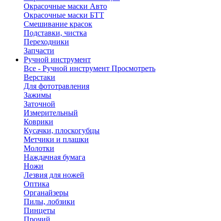
Окрасочные маски Авто
Окрасочные маски БТТ
Смешивание красок
Подставки, чистка
Переходники
Запчасти
Ручной инструмент
Все - Ручной инструмент
Просмотреть
Верстаки
Для фототравления
Зажимы
Заточной
Измерительный
Коврики
Кусачки, плоскогубцы
Метчики и плашки
Молотки
Наждачная бумага
Ножи
Лезвия для ножей
Оптика
Органайзеры
Пилы, лобзики
Пинцеты
Прочий