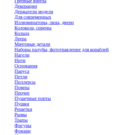
Гребные винты
Декорации
Держатели модели
Для современных
Иллюминаторы, окна, двери
Колокола, сирены
Кольца
Леера
Мачтовые детали
Наборы палубы, фототравление для кораблей
Нагели
Нити
Основания
Паруса
Петли
Пиллерсы
Помпы
Прочее
Пушечные порты
Пушки
Решетки
Рымы
Трапы
Фигуры
Фонари