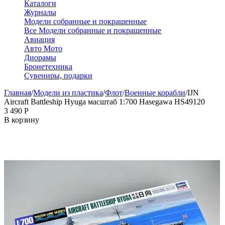
Каталоги
Журналы
Модели собранные и покрашенные
Все Модели собранные и покрашенные
Авиация
Авто Мото
Диорамы
Бронетехника
Сувениры, подарки
Главная
/
Модели из пластика
/
Флот
/
Военные корабли
/
IJN
Aircraft Battleship Hyuga масштаб 1:700 Hasegawa HS49120
3 490
Р
В корзину