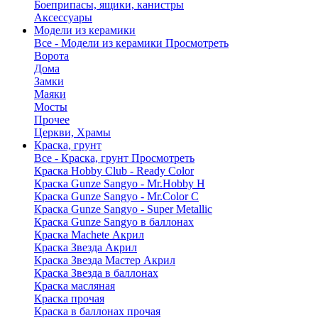
Боеприпасы, ящики, канистры
Аксессуары
Модели из керамики
Все - Модели из керамики
Просмотреть
Ворота
Дома
Замки
Маяки
Мосты
Прочее
Церкви, Храмы
Краска, грунт
Все - Краска, грунт
Просмотреть
Краска Hobby Club - Ready Color
Краска Gunze Sangyo - Mr.Hobby H
Краска Gunze Sangyo - Mr.Color C
Краска Gunze Sangyo - Super Metallic
Краска Gunze Sangyo в баллонах
Краска Machete Акрил
Краска Звезда Акрил
Краска Звезда Мастер Акрил
Краска Звезда в баллонах
Краска масляная
Краска прочая
Краска в баллонах прочая