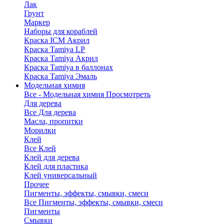
Лак
Грунт
Маркер
Наборы для кораблей
Краска ICM Акрил
Краска Tamiya LP
Краска Tamiya Акрил
Краска Tamiya в баллонах
Краска Tamiya Эмаль
Модельная химия
Все - Модельная химия
Просмотреть
Для дерева
Все Для дерева
Масла, пропитки
Морилки
Клей
Все Клей
Клей для дерева
Клей для пластика
Клей универсальный
Прочее
Пигменты, эффекты, смывки, смеси
Все Пигменты, эффекты, смывки, смеси
Пигменты
Смывки