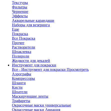
Текстуры
Фильтры
Чернение
Эффекты
Акварельные карандаши
Наборы для везеринга
Еще
Покраска
Все Покраска
Прочее
Растворители
Шпаклевка
Полироли
Жидкости для декалей
Инструмент для покраски
Все - Инструмент для покраски
Просмотреть
Аэрографы
Компрессоры
Шланги
Кисти
Шпатели
Маскирующие ленты
Трафареты
Окрасочные маски универсальные
Окрасочные маски Авиация