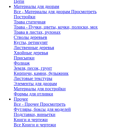
Цепи
Материалы для диорам
Все - Материалы для диорам
Просмотреть
Постройки
Трава статичная
Трава - Пучки, цветы, кочки, полоски, мох
Трава в листах, рулонах
Стволы деревьев
Кусты, ретикулят
Лиственные деревья
Хвойные деревья
Присыпки
Фолиаж
Земля, песок, грунт
Кирпичи, камни, булыжник
Листовые текстуры
Элементы для диорам
Материалы для постройки
Формы для отливки
Прочее
Все - Прочее
Просмотреть
Футляры, боксы для моделей
Подставки, виньетки
Книги и чертежи
Все Книги и чертежи