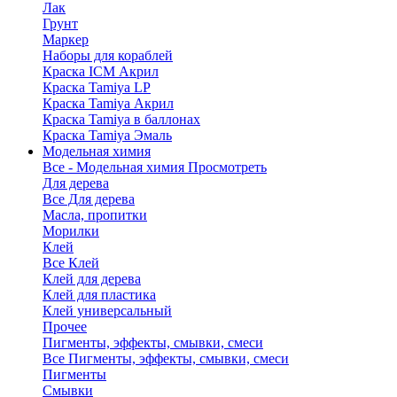
Лак
Грунт
Маркер
Наборы для кораблей
Краска ICM Акрил
Краска Tamiya LP
Краска Tamiya Акрил
Краска Tamiya в баллонах
Краска Tamiya Эмаль
Модельная химия
Все - Модельная химия
Просмотреть
Для дерева
Все Для дерева
Масла, пропитки
Морилки
Клей
Все Клей
Клей для дерева
Клей для пластика
Клей универсальный
Прочее
Пигменты, эффекты, смывки, смеси
Все Пигменты, эффекты, смывки, смеси
Пигменты
Смывки