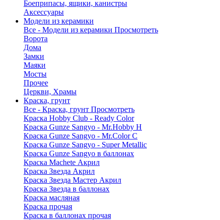
Боеприпасы, ящики, канистры
Аксессуары
Модели из керамики
Все - Модели из керамики
Просмотреть
Ворота
Дома
Замки
Маяки
Мосты
Прочее
Церкви, Храмы
Краска, грунт
Все - Краска, грунт
Просмотреть
Краска Hobby Club - Ready Color
Краска Gunze Sangyo - Mr.Hobby H
Краска Gunze Sangyo - Mr.Color C
Краска Gunze Sangyo - Super Metallic
Краска Gunze Sangyo в баллонах
Краска Machete Акрил
Краска Звезда Акрил
Краска Звезда Мастер Акрил
Краска Звезда в баллонах
Краска масляная
Краска прочая
Краска в баллонах прочая