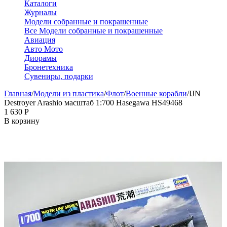
Каталоги
Журналы
Модели собранные и покрашенные
Все Модели собранные и покрашенные
Авиация
Авто Мото
Диорамы
Бронетехника
Сувениры, подарки
Главная
/
Модели из пластика
/
Флот
/
Военные корабли
/
IJN
Destroyer Arashio масштаб 1:700 Hasegawa HS49468
1 630
Р
В корзину