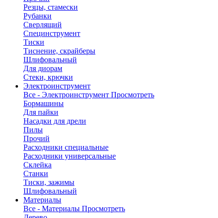
Резцы, стамески
Рубанки
Сверлящий
Специнструмент
Тиски
Тиснение, скрайберы
Шлифовальный
Для диорам
Стеки, крючки
Электроинструмент
Все - Электроинструмент
Просмотреть
Бормашины
Для пайки
Насадки для дрели
Пилы
Прочий
Расходники специальные
Расходники универсальные
Склейка
Станки
Тиски, зажимы
Шлифовальный
Материалы
Все - Материалы
Просмотреть
Дерево