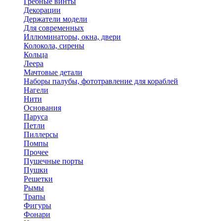
Гребные винты
Декорации
Держатели модели
Для современных
Иллюминаторы, окна, двери
Колокола, сирены
Кольца
Леера
Мачтовые детали
Наборы палубы, фототравление для кораблей
Нагели
Нити
Основания
Паруса
Петли
Пиллерсы
Помпы
Прочее
Пушечные порты
Пушки
Решетки
Рымы
Трапы
Фигуры
Фонари