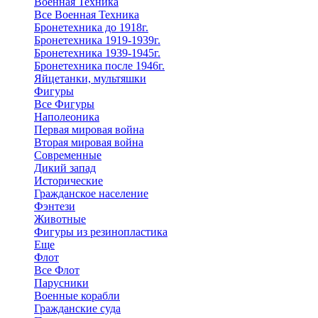
Военная Техника
Все Военная Техника
Бронетехника до 1918г.
Бронетехника 1919-1939г.
Бронетехника 1939-1945г.
Бронетехника после 1946г.
Яйцетанки, мультяшки
Фигуры
Все Фигуры
Наполеоника
Первая мировая война
Вторая мировая война
Современные
Дикий запад
Исторические
Гражданское население
Фэнтези
Животные
Фигуры из резинопластика
Еще
Флот
Все Флот
Парусники
Военные корабли
Гражданские суда