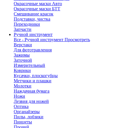
Окрасочные маски Авто
Окрасочные маски БТТ
Смешивание красок
Подставки, чистка
Переходники
Запчасти
Ручной инструмент
Все - Ручной инструмент
Просмотреть
Верстаки
Для фототравления
Зажимы
Заточной
Измерительный
Коврики
Кусачки, плоскогубцы
Метчики и плашки
Молотки
Наждачная бумага
Ножи
Лезвия для ножей
Оптика
Органайзеры
Пилы, лобзики
Пинцеты
Прочий