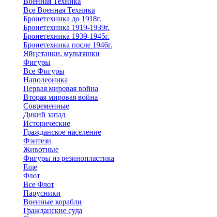
Военная Техника
Все Военная Техника
Бронетехника до 1918г.
Бронетехника 1919-1939г.
Бронетехника 1939-1945г.
Бронетехника после 1946г.
Яйцетанки, мультяшки
Фигуры
Все Фигуры
Наполеоника
Первая мировая война
Вторая мировая война
Современные
Дикий запад
Исторические
Гражданское население
Фэнтези
Животные
Фигуры из резинопластика
Еще
Флот
Все Флот
Парусники
Военные корабли
Гражданские суда