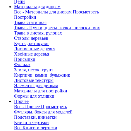
Цепи
Материалы для диорам
Все - Материалы для диорам
Просмотреть
Постройки
Трава статичная
Трава - Пучки, цветы, кочки, полоски, мох
Трава в листах, рулонах
Стволы деревьев
Кусты, ретикулят
Лиственные деревья
Хвойные деревья
Присыпки
Фолиаж
Земля, песок, грунт
Кирпичи, камни, булыжник
Листовые текстуры
Элементы для диорам
Материалы для постройки
Формы для отливки
Прочее
Все - Прочее
Просмотреть
Футляры, боксы для моделей
Подставки, виньетки
Книги и чертежи
Все Книги и чертежи