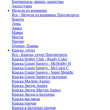
Боеприпасы, ящики, канистры
Аксессуары
Модели из керамики
Все - Модели из керамики
Просмотреть
Ворота
Дома
Замки
Маяки
Мосты
Прочее
Церкви, Храмы
Краска, грунт
Все - Краска, грунт
Просмотреть
Краска Hobby Club - Ready Color
Краска Gunze Sangyo - Mr.Hobby H
Краска Gunze Sangyo - Mr.Color C
Краска Gunze Sangyo - Super Metallic
Краска Gunze Sangyo в баллонах
Краска Machete Акрил
Краска Звезда Акрил
Краска Звезда Мастер Акрил
Краска Звезда в баллонах
Краска масляная
Краска прочая
Краска в баллонах прочая