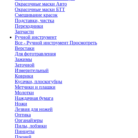
Окрасочные маски Авто
Окрасочные маски БТТ
Смешивание красок
Подставки, чистка
Переходники
Запчасти
Ручной инструмент
Все - Ручной инструмент
Просмотреть
Верстаки
Для фототравления
Зажимы
Заточной
Измерительный
Коврики
Кусачки, плоскогубцы
Метчики и плашки
Молотки
Наждачная бумага
Ножи
Лезвия для ножей
Оптика
Органайзеры
Пилы, лобзики
Пинцеты
Прочий