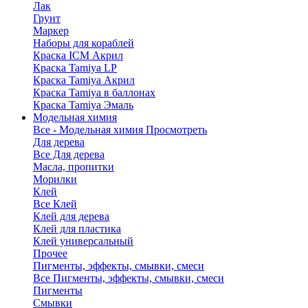
Лак
Грунт
Маркер
Наборы для кораблей
Краска ICM Акрил
Краска Tamiya LP
Краска Tamiya Акрил
Краска Tamiya в баллонах
Краска Tamiya Эмаль
Модельная химия
Все - Модельная химия
Просмотреть
Для дерева
Все Для дерева
Масла, пропитки
Морилки
Клей
Все Клей
Клей для дерева
Клей для пластика
Клей универсальный
Прочее
Пигменты, эффекты, смывки, смеси
Все Пигменты, эффекты, смывки, смеси
Пигменты
Смывки