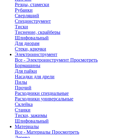
Резцы, стамески
Рубанки
Сверлящий
Специнструмент
Тиски
Тиснение, скрайберы
Шлифовальный
Для диорам
Стеки, крючки
Электроинструмент
Все - Электроинструмент
Просмотреть
Бормашины
Для пайки
Насадки для дрели
Пилы
Прочий
Расходники специальные
Расходники универсальные
Склейка
Станки
Тиски, зажимы
Шлифовальный
Материалы
Все - Материалы
Просмотреть
Дерево