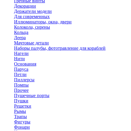
Гребные винты
Декорации
Держатели модели
Для современных
Иллюминаторы, окна, двери
Колокола, сирены
Кольца
Леера
Мачтовые детали
Наборы палубы, фототравление для кораблей
Нагели
Нити
Основания
Паруса
Петли
Пиллерсы
Помпы
Прочее
Пушечные порты
Пушки
Решетки
Рымы
Трапы
Фигуры
Фонари