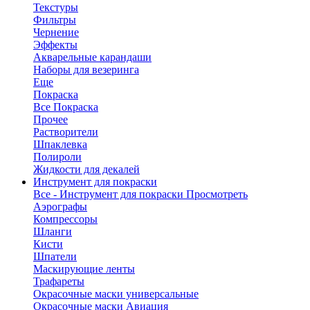
Текстуры
Фильтры
Чернение
Эффекты
Акварельные карандаши
Наборы для везеринга
Еще
Покраска
Все Покраска
Прочее
Растворители
Шпаклевка
Полироли
Жидкости для декалей
Инструмент для покраски
Все - Инструмент для покраски
Просмотреть
Аэрографы
Компрессоры
Шланги
Кисти
Шпатели
Маскирующие ленты
Трафареты
Окрасочные маски универсальные
Окрасочные маски Авиация