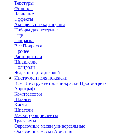
Текстуры
Фильтры
Чернение
Эффекты
Акварельные карандаши
Наборы для везеринга
Еще
Покраска
Все Покраска
Прочее
Растворители
Шпаклевка
Полироли
Жидкости для декалей
Инструмент для покраски
Все - Инструмент для покраски
Просмотреть
Аэрографы
Компрессоры
Шланги
Кисти
Шпатели
Маскирующие ленты
Трафареты
Окрасочные маски универсальные
Окрасочные маски Авиация