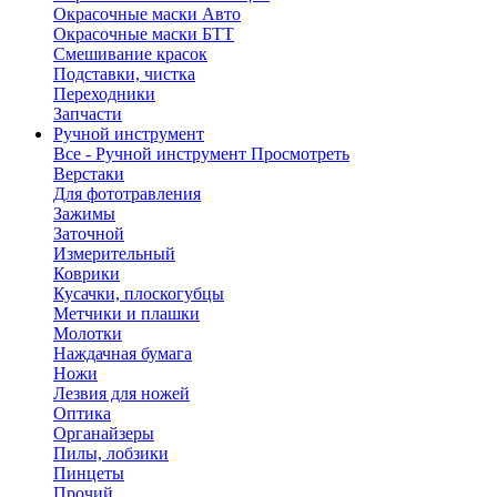
Окрасочные маски Авто
Окрасочные маски БТТ
Смешивание красок
Подставки, чистка
Переходники
Запчасти
Ручной инструмент
Все - Ручной инструмент
Просмотреть
Верстаки
Для фототравления
Зажимы
Заточной
Измерительный
Коврики
Кусачки, плоскогубцы
Метчики и плашки
Молотки
Наждачная бумага
Ножи
Лезвия для ножей
Оптика
Органайзеры
Пилы, лобзики
Пинцеты
Прочий