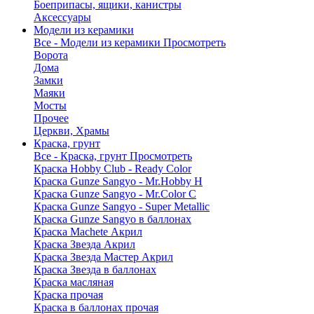
Боеприпасы, ящики, канистры
Аксессуары
Модели из керамики
Все - Модели из керамики
Просмотреть
Ворота
Дома
Замки
Маяки
Мосты
Прочее
Церкви, Храмы
Краска, грунт
Все - Краска, грунт
Просмотреть
Краска Hobby Club - Ready Color
Краска Gunze Sangyo - Mr.Hobby H
Краска Gunze Sangyo - Mr.Color C
Краска Gunze Sangyo - Super Metallic
Краска Gunze Sangyo в баллонах
Краска Machete Акрил
Краска Звезда Акрил
Краска Звезда Мастер Акрил
Краска Звезда в баллонах
Краска масляная
Краска прочая
Краска в баллонах прочая