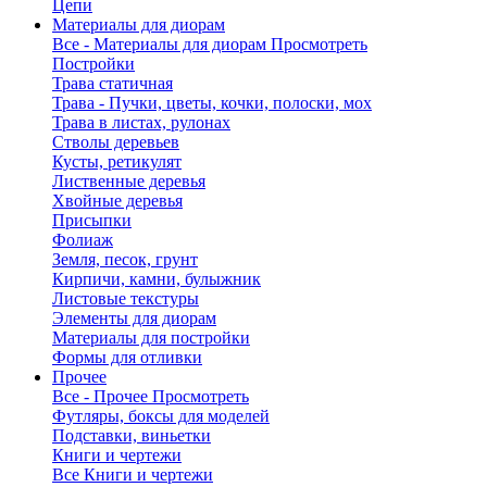
Цепи
Материалы для диорам
Все - Материалы для диорам
Просмотреть
Постройки
Трава статичная
Трава - Пучки, цветы, кочки, полоски, мох
Трава в листах, рулонах
Стволы деревьев
Кусты, ретикулят
Лиственные деревья
Хвойные деревья
Присыпки
Фолиаж
Земля, песок, грунт
Кирпичи, камни, булыжник
Листовые текстуры
Элементы для диорам
Материалы для постройки
Формы для отливки
Прочее
Все - Прочее
Просмотреть
Футляры, боксы для моделей
Подставки, виньетки
Книги и чертежи
Все Книги и чертежи