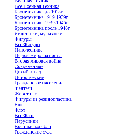
Военная Техника
Все Военная Техника
Бронетехника до 1918г.
Бронетехника 1919-1939г.
Бронетехника 1939-1945г.
Бронетехника после 1946г.
Яйцетанки, мультяшки
Фигуры
Все Фигуры
Наполеоника
Первая мировая война
Вторая мировая война
Современные
Дикий запад
Исторические
Гражданское население
Фэнтези
Животные
Фигуры из резинопластика
Еще
Флот
Все Флот
Парусники
Военные корабли
Гражданские суда