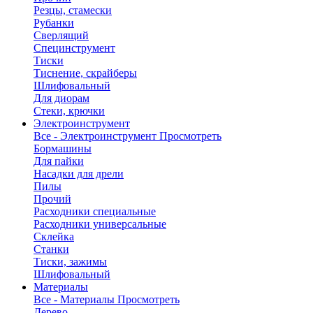
Резцы, стамески
Рубанки
Сверлящий
Специнструмент
Тиски
Тиснение, скрайберы
Шлифовальный
Для диорам
Стеки, крючки
Электроинструмент
Все - Электроинструмент
Просмотреть
Бормашины
Для пайки
Насадки для дрели
Пилы
Прочий
Расходники специальные
Расходники универсальные
Склейка
Станки
Тиски, зажимы
Шлифовальный
Материалы
Все - Материалы
Просмотреть
Дерево