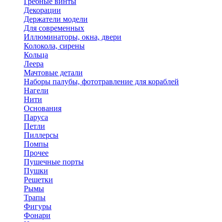
Гребные винты
Декорации
Держатели модели
Для современных
Иллюминаторы, окна, двери
Колокола, сирены
Кольца
Леера
Мачтовые детали
Наборы палубы, фототравление для кораблей
Нагели
Нити
Основания
Паруса
Петли
Пиллерсы
Помпы
Прочее
Пушечные порты
Пушки
Решетки
Рымы
Трапы
Фигуры
Фонари