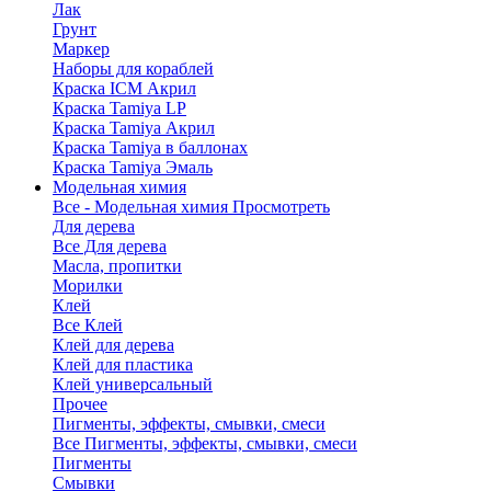
Лак
Грунт
Маркер
Наборы для кораблей
Краска ICM Акрил
Краска Tamiya LP
Краска Tamiya Акрил
Краска Tamiya в баллонах
Краска Tamiya Эмаль
Модельная химия
Все - Модельная химия
Просмотреть
Для дерева
Все Для дерева
Масла, пропитки
Морилки
Клей
Все Клей
Клей для дерева
Клей для пластика
Клей универсальный
Прочее
Пигменты, эффекты, смывки, смеси
Все Пигменты, эффекты, смывки, смеси
Пигменты
Смывки