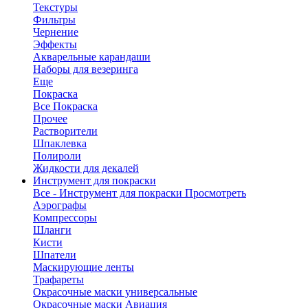
Текстуры
Фильтры
Чернение
Эффекты
Акварельные карандаши
Наборы для везеринга
Еще
Покраска
Все Покраска
Прочее
Растворители
Шпаклевка
Полироли
Жидкости для декалей
Инструмент для покраски
Все - Инструмент для покраски
Просмотреть
Аэрографы
Компрессоры
Шланги
Кисти
Шпатели
Маскирующие ленты
Трафареты
Окрасочные маски универсальные
Окрасочные маски Авиация