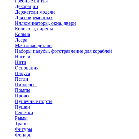
Гребные винты
Декорации
Держатели модели
Для современных
Иллюминаторы, окна, двери
Колокола, сирены
Кольца
Леера
Мачтовые детали
Наборы палубы, фототравление для кораблей
Нагели
Нити
Основания
Паруса
Петли
Пиллерсы
Помпы
Прочее
Пушечные порты
Пушки
Решетки
Рымы
Трапы
Фигуры
Фонари