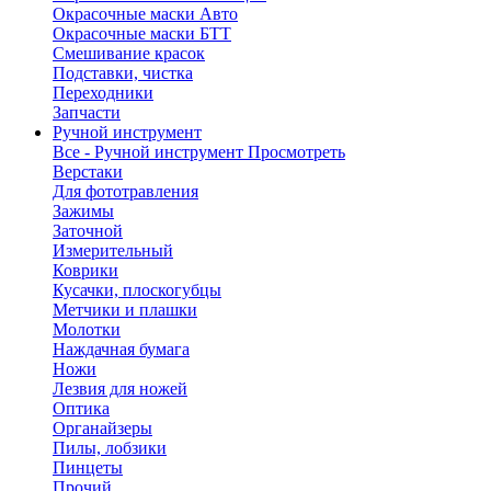
Окрасочные маски Авто
Окрасочные маски БТТ
Смешивание красок
Подставки, чистка
Переходники
Запчасти
Ручной инструмент
Все - Ручной инструмент
Просмотреть
Верстаки
Для фототравления
Зажимы
Заточной
Измерительный
Коврики
Кусачки, плоскогубцы
Метчики и плашки
Молотки
Наждачная бумага
Ножи
Лезвия для ножей
Оптика
Органайзеры
Пилы, лобзики
Пинцеты
Прочий