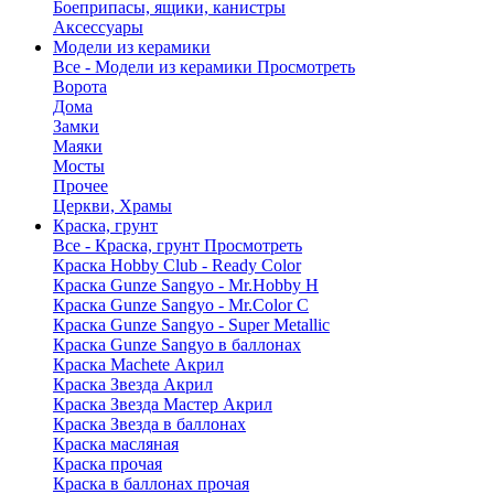
Боеприпасы, ящики, канистры
Аксессуары
Модели из керамики
Все - Модели из керамики
Просмотреть
Ворота
Дома
Замки
Маяки
Мосты
Прочее
Церкви, Храмы
Краска, грунт
Все - Краска, грунт
Просмотреть
Краска Hobby Club - Ready Color
Краска Gunze Sangyo - Mr.Hobby H
Краска Gunze Sangyo - Mr.Color C
Краска Gunze Sangyo - Super Metallic
Краска Gunze Sangyo в баллонах
Краска Machete Акрил
Краска Звезда Акрил
Краска Звезда Мастер Акрил
Краска Звезда в баллонах
Краска масляная
Краска прочая
Краска в баллонах прочая