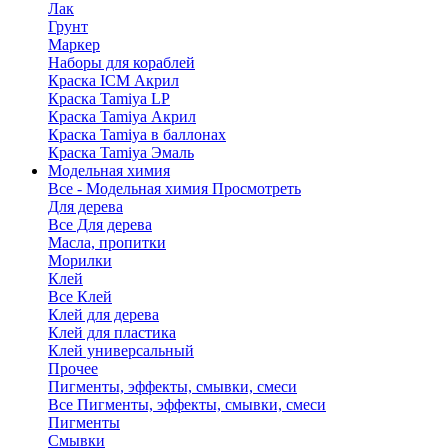
Лак
Грунт
Маркер
Наборы для кораблей
Краска ICM Акрил
Краска Tamiya LP
Краска Tamiya Акрил
Краска Tamiya в баллонах
Краска Tamiya Эмаль
Модельная химия
Все - Модельная химия
Просмотреть
Для дерева
Все Для дерева
Масла, пропитки
Морилки
Клей
Все Клей
Клей для дерева
Клей для пластика
Клей универсальный
Прочее
Пигменты, эффекты, смывки, смеси
Все Пигменты, эффекты, смывки, смеси
Пигменты
Смывки