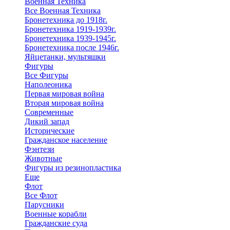
Военная Техника
Все Военная Техника
Бронетехника до 1918г.
Бронетехника 1919-1939г.
Бронетехника 1939-1945г.
Бронетехника после 1946г.
Яйцетанки, мультяшки
Фигуры
Все Фигуры
Наполеоника
Первая мировая война
Вторая мировая война
Современные
Дикий запад
Исторические
Гражданское население
Фэнтези
Животные
Фигуры из резинопластика
Еще
Флот
Все Флот
Парусники
Военные корабли
Гражданские суда