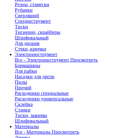
Резцы, стамески
Рубанки
Сверлящий
Специнструмент
Тиски
Тиснение, скрайберы
Шлифовальный
Для диорам
Стеки, крючки
Электроинструмент
Все - Электроинструмент
Просмотреть
Бормашины
Для пайки
Насадки для дрели
Пилы
Прочий
Расходники специальные
Расходники универсальные
Склейка
Станки
Тиски, зажимы
Шлифовальный
Материалы
Все - Материалы
Просмотреть
Дерево