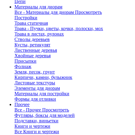
Цепи
Материалы для диорам
Все - Материалы для диорам
Просмотреть
Постройки
Трава статичная
Трава - Пучки, цветы, кочки, полоски, мох
Трава в листах, рулонах
Стволы деревьев
Кусты, ретикулят
Лиственные деревья
Хвойные деревья
Присыпки
Фолиаж
Земля, песок, грунт
Кирпичи, камни, булыжник
Листовые текстуры
Элементы для диорам
Материалы для постройки
Формы для отливки
Прочее
Все - Прочее
Просмотреть
Футляры, боксы для моделей
Подставки, виньетки
Книги и чертежи
Все Книги и чертежи