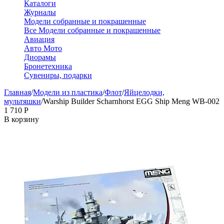
Каталоги
Журналы
Модели собранные и покрашенные
Все Модели собранные и покрашенные
Авиация
Авто Мото
Диорамы
Бронетехника
Сувениры, подарки
Главная
/
Модели из пластика
/
Флот
/
Яйцелодки,
мультяшки
/
Warship Builder Scharnhorst EGG Ship Meng WB-002
1 710
Р
В корзину