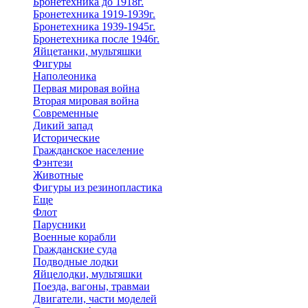
Бронетехника до 1918г.
Бронетехника 1919-1939г.
Бронетехника 1939-1945г.
Бронетехника после 1946г.
Яйцетанки, мультяшки
Фигуры
Наполеоника
Первая мировая война
Вторая мировая война
Современные
Дикий запад
Исторические
Гражданское население
Фэнтези
Животные
Фигуры из резинопластика
Еще
Флот
Парусники
Военные корабли
Гражданские суда
Подводные лодки
Яйцелодки, мультяшки
Поезда, вагоны, травмаи
Двигатели, части моделей