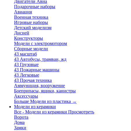
Двигатели Авиа
Подарочные наборы
Авиация
Военная техника
Игровые наборы
Детский моделизм
Дисней
Конструкторы
Модели с электромотором
Сборные модели
43 масштаб
43 Автобусы, трамваи, жд
43 Грузовые
43 Пожарные машины
43 Легковые
43 Прочая техника
Аммуниция, вооружение
Боеприпасы, ящики, канистры
Аксессуары
Больше Модели из пластика
→
Модели из керамики
Все - Модели из керамики
Просмотреть
Ворота
Дома
Замки