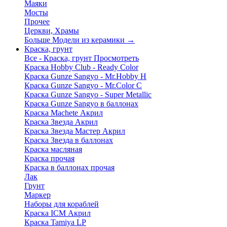
Маяки
Мосты
Прочее
Церкви, Храмы
Больше Модели из керамики
→
Краска, грунт
Все - Краска, грунт
Просмотреть
Краска Hobby Club - Ready Color
Краска Gunze Sangyo - Mr.Hobby H
Краска Gunze Sangyo - Mr.Color C
Краска Gunze Sangyo - Super Metallic
Краска Gunze Sangyo в баллонах
Краска Machete Акрил
Краска Звезда Акрил
Краска Звезда Мастер Акрил
Краска Звезда в баллонах
Краска масляная
Краска прочая
Краска в баллонах прочая
Лак
Грунт
Маркер
Наборы для кораблей
Краска ICM Акрил
Краска Tamiya LP