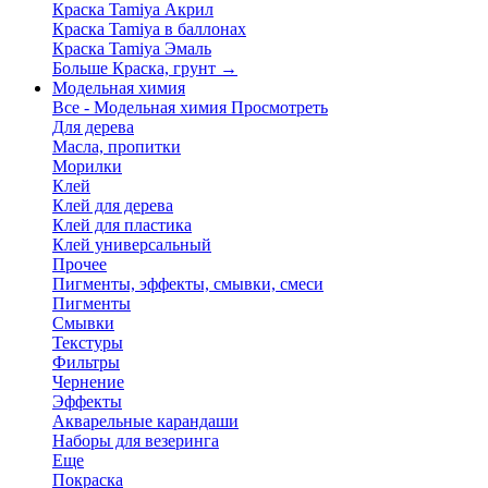
Краска Tamiya Акрил
Краска Tamiya в баллонах
Краска Tamiya Эмаль
Больше Краска, грунт
→
Модельная химия
Все - Модельная химия
Просмотреть
Для дерева
Масла, пропитки
Морилки
Клей
Клей для дерева
Клей для пластика
Клей универсальный
Прочее
Пигменты, эффекты, смывки, смеси
Пигменты
Смывки
Текстуры
Фильтры
Чернение
Эффекты
Акварельные карандаши
Наборы для везеринга
Еще
Покраска