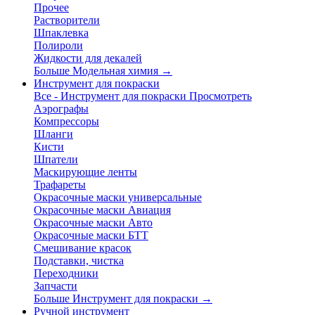
Прочее
Растворители
Шпаклевка
Полироли
Жидкости для декалей
Больше Модельная химия
→
Инструмент для покраски
Все - Инструмент для покраски
Просмотреть
Аэрографы
Компрессоры
Шланги
Кисти
Шпатели
Маскирующие ленты
Трафареты
Окрасочные маски универсальные
Окрасочные маски Авиация
Окрасочные маски Авто
Окрасочные маски БТТ
Смешивание красок
Подставки, чистка
Переходники
Запчасти
Больше Инструмент для покраски
→
Ручной инструмент