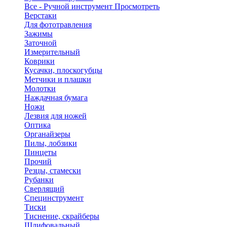
Все - Ручной инструмент
Просмотреть
Верстаки
Для фототравления
Зажимы
Заточной
Измерительный
Коврики
Кусачки, плоскогубцы
Метчики и плашки
Молотки
Наждачная бумага
Ножи
Лезвия для ножей
Оптика
Органайзеры
Пилы, лобзики
Пинцеты
Прочий
Резцы, стамески
Рубанки
Сверлящий
Специнструмент
Тиски
Тиснение, скрайберы
Шлифовальный