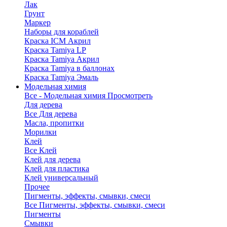
Лак
Грунт
Маркер
Наборы для кораблей
Краска ICM Акрил
Краска Tamiya LP
Краска Tamiya Акрил
Краска Tamiya в баллонах
Краска Tamiya Эмаль
Модельная химия
Все - Модельная химия
Просмотреть
Для дерева
Все Для дерева
Масла, пропитки
Морилки
Клей
Все Клей
Клей для дерева
Клей для пластика
Клей универсальный
Прочее
Пигменты, эффекты, смывки, смеси
Все Пигменты, эффекты, смывки, смеси
Пигменты
Смывки