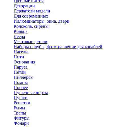
Гребные винты
Декорации
Держатели модели
Для современных
Иллюминаторы, окна, двери
Колокола, сирены
Кольца
Леера
Мачтовые детали
Наборы палубы, фототравление для кораблей
Нагели
Нити
Основания
Паруса
Петли
Пиллерсы
Помпы
Прочее
Пушечные порты
Пушки
Решетки
Рымы
Трапы
Фигуры
Фонари