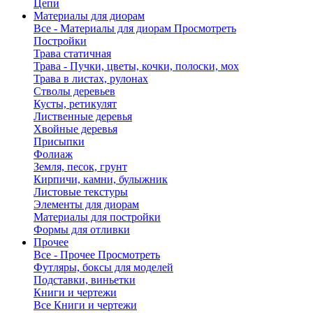
Цепи
Материалы для диорам
Все - Материалы для диорам
Просмотреть
Постройки
Трава статичная
Трава - Пучки, цветы, кочки, полоски, мох
Трава в листах, рулонах
Стволы деревьев
Кусты, ретикулят
Лиственные деревья
Хвойные деревья
Присыпки
Фолиаж
Земля, песок, грунт
Кирпичи, камни, булыжник
Листовые текстуры
Элементы для диорам
Материалы для постройки
Формы для отливки
Прочее
Все - Прочее
Просмотреть
Футляры, боксы для моделей
Подставки, виньетки
Книги и чертежи
Все Книги и чертежи