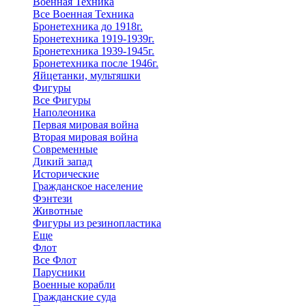
Военная Техника
Все Военная Техника
Бронетехника до 1918г.
Бронетехника 1919-1939г.
Бронетехника 1939-1945г.
Бронетехника после 1946г.
Яйцетанки, мультяшки
Фигуры
Все Фигуры
Наполеоника
Первая мировая война
Вторая мировая война
Современные
Дикий запад
Исторические
Гражданское население
Фэнтези
Животные
Фигуры из резинопластика
Еще
Флот
Все Флот
Парусники
Военные корабли
Гражданские суда