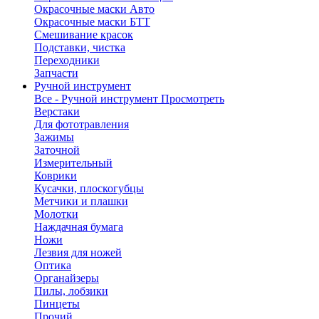
Окрасочные маски Авто
Окрасочные маски БТТ
Смешивание красок
Подставки, чистка
Переходники
Запчасти
Ручной инструмент
Все - Ручной инструмент
Просмотреть
Верстаки
Для фототравления
Зажимы
Заточной
Измерительный
Коврики
Кусачки, плоскогубцы
Метчики и плашки
Молотки
Наждачная бумага
Ножи
Лезвия для ножей
Оптика
Органайзеры
Пилы, лобзики
Пинцеты
Прочий