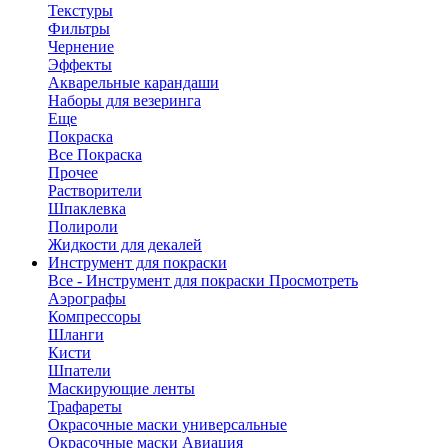
Текстуры
Фильтры
Чернение
Эффекты
Акварельные карандаши
Наборы для везеринга
Еще
Покраска
Все Покраска
Прочее
Растворители
Шпаклевка
Полироли
Жидкости для декалей
Инструмент для покраски
Все - Инструмент для покраски
Просмотреть
Аэрографы
Компрессоры
Шланги
Кисти
Шпатели
Маскирующие ленты
Трафареты
Окрасочные маски универсальные
Окрасочные маски Авиация