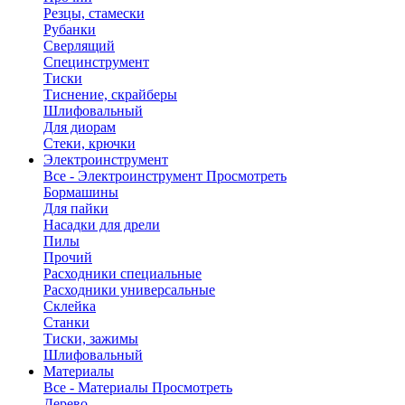
Резцы, стамески
Рубанки
Сверлящий
Специнструмент
Тиски
Тиснение, скрайберы
Шлифовальный
Для диорам
Стеки, крючки
Электроинструмент
Все - Электроинструмент
Просмотреть
Бормашины
Для пайки
Насадки для дрели
Пилы
Прочий
Расходники специальные
Расходники универсальные
Склейка
Станки
Тиски, зажимы
Шлифовальный
Материалы
Все - Материалы
Просмотреть
Дерево