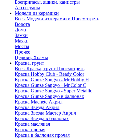
Боеприпасы, ящики, канистры
Аксессуары
Модели из керамики
Все - Модели из керамики
Просмотреть
Ворота
Дома
Замки
Маяки
Мосты
Прочее
Церкви, Храмы
Краска, грунт
Все - Краска, грунт
Просмотреть
Краска Hobby Club - Ready Color
Краска Gunze Sangyo - Mr.Hobby H
Краска Gunze Sangyo - Mr.Color C
Краска Gunze Sangyo - Super Metallic
Краска Gunze Sangyo в баллонах
Краска Machete Акрил
Краска Звезда Акрил
Краска Звезда Мастер Акрил
Краска Звезда в баллонах
Краска масляная
Краска прочая
Краска в баллонах прочая