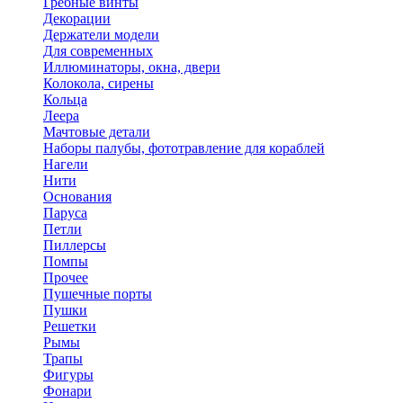
Гребные винты
Декорации
Держатели модели
Для современных
Иллюминаторы, окна, двери
Колокола, сирены
Кольца
Леера
Мачтовые детали
Наборы палубы, фототравление для кораблей
Нагели
Нити
Основания
Паруса
Петли
Пиллерсы
Помпы
Прочее
Пушечные порты
Пушки
Решетки
Рымы
Трапы
Фигуры
Фонари