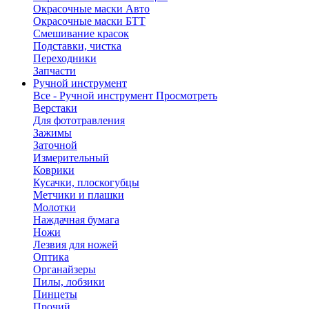
Окрасочные маски Авто
Окрасочные маски БТТ
Смешивание красок
Подставки, чистка
Переходники
Запчасти
Ручной инструмент
Все - Ручной инструмент
Просмотреть
Верстаки
Для фототравления
Зажимы
Заточной
Измерительный
Коврики
Кусачки, плоскогубцы
Метчики и плашки
Молотки
Наждачная бумага
Ножи
Лезвия для ножей
Оптика
Органайзеры
Пилы, лобзики
Пинцеты
Прочий