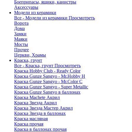
Боеприпасы, ящики, канистры
Аксессуары
Модели из керамики
Все - Модели из керамики
Просмотреть
Ворота
Дома
Замки
Маяки
Мосты
Прочее
Церкви, Храмы
Краска, грунт
Все - Краска, грунт
Просмотреть
Краска Hobby Club - Ready Color
Краска Gunze Sangyo - Mr.Hobby H
Краска Gunze Sangyo - Mr.Color C
Краска Gunze Sangyo - Super Metallic
Краска Gunze Sangyo в баллонах
Краска Machete Акрил
Краска Звезда Акрил
Краска Звезда Мастер Акрил
Краска Звезда в баллонах
Краска масляная
Краска прочая
Краска в баллонах прочая