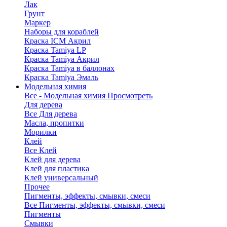
Лак
Грунт
Маркер
Наборы для кораблей
Краска ICM Акрил
Краска Tamiya LP
Краска Tamiya Акрил
Краска Tamiya в баллонах
Краска Tamiya Эмаль
Модельная химия
Все - Модельная химия
Просмотреть
Для дерева
Все Для дерева
Масла, пропитки
Морилки
Клей
Все Клей
Клей для дерева
Клей для пластика
Клей универсальный
Прочее
Пигменты, эффекты, смывки, смеси
Все Пигменты, эффекты, смывки, смеси
Пигменты
Смывки