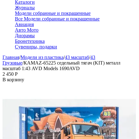
Каталоги
Журналы
Модели собранные и покрашенные
Все Модели собранные и покрашенные
Авиация
Авто Мото
Диорамы
Бронетехника
Сувениры, подарки
Главная
/
Модели из пластика
/
43 масштаб
/
43
Грузовые
/
КАМАZ-65225 седельный тягач (KIT) металл
масштаб 1:43 AVD Models 1690AVD
2 450
Р
В корзину