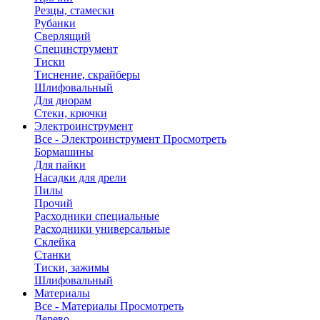
Резцы, стамески
Рубанки
Сверлящий
Специнструмент
Тиски
Тиснение, скрайберы
Шлифовальный
Для диорам
Стеки, крючки
Электроинструмент
Все - Электроинструмент
Просмотреть
Бормашины
Для пайки
Насадки для дрели
Пилы
Прочий
Расходники специальные
Расходники универсальные
Склейка
Станки
Тиски, зажимы
Шлифовальный
Материалы
Все - Материалы
Просмотреть
Дерево