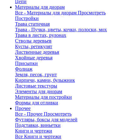
Цепи
Материалы для диорам
Все - Материалы для диорам
Просмотреть
Постройки
Трава статичная
Трава - Пучки, цветы, кочки, полоски, мох
Трава в листах, рулонах
Стволы деревьев
Кусты, ретикулят
Лиственные деревья
Хвойные деревья
Присыпки
Фолиаж
Земля, песок, грунт
Кирпичи, камни, булыжник
Листовые текстуры
Элементы для диорам
Материалы для постройки
Формы для отливки
Прочее
Все - Прочее
Просмотреть
Футляры, боксы для моделей
Подставки, виньетки
Книги и чертежи
Все Книги и чертежи