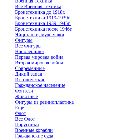
Военная Техника
Все Военная Техника
Бронетехника до 1918г.
Бронетехника 1919-1939г.
Бронетехника 1939-1945г.
Бронетехника после 1946г.
Яйцетанки, мультяшки
Фигуры
Все Фигуры
Наполеоника
Первая мировая война
Вторая мировая война
Современные
Дикий запад
Исторические
Гражданское население
Фэнтези
Животные
Фигуры из резинопластика
Еще
Флот
Все Флот
Парусники
Военные корабли
Гражданские суда