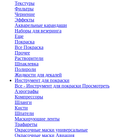
Текстуры
Фильтры
Чернение
Эффекты
Акварельные карандаши
Наборы для везеринга
Еще
Покраска
Все Покраска
Прочее
Растворители
Шпаклевка
Полироли
Жидкости для декалей
Инструмент для покраски
Все - Инструмент для покраски
Просмотреть
Аэрографы
Компрессоры
Шланги
Кисти
Шпатели
Маскирующие ленты
Трафареты
Окрасочные маски универсальные
Окрасочные маски Авиация