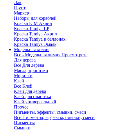
Лак
Грунт
Маркер
Наборы для кораблей
Краска ICM Акрил
Краска Tamiya LP
Краска Tamiya Акрил
Краска Tamiya в баллонах
Краска Tamiya Эмаль
Модельная химия
Все - Модельная химия
Просмотреть
Для дерева
Все Для дерева
Масла, пропитки
Морилки
Клей
Все Клей
Клей для дерева
Клей для пластика
Клей универсальный
Прочее
Пигменты, эффекты, смывки, смеси
Все Пигменты, эффекты, смывки, смеси
Пигменты
Смывки