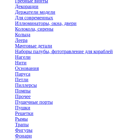
Гребные винты
Декорации
Держатели модели
Для современных
Иллюминаторы, окна, двери
Колокола, сирены
Кольца
Леера
Мачтовые детали
Наборы палубы, фототравление для кораблей
Нагели
Нити
Основания
Паруса
Петли
Пиллерсы
Помпы
Прочее
Пушечные порты
Пушки
Решетки
Рымы
Трапы
Фигуры
Фонари