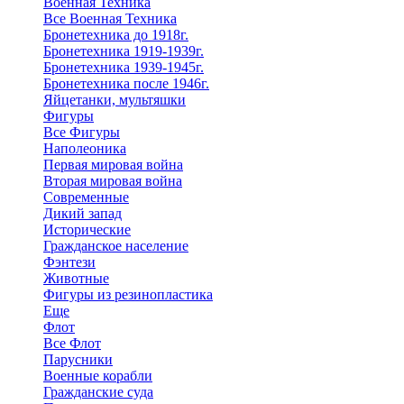
Военная Техника
Все Военная Техника
Бронетехника до 1918г.
Бронетехника 1919-1939г.
Бронетехника 1939-1945г.
Бронетехника после 1946г.
Яйцетанки, мультяшки
Фигуры
Все Фигуры
Наполеоника
Первая мировая война
Вторая мировая война
Современные
Дикий запад
Исторические
Гражданское население
Фэнтези
Животные
Фигуры из резинопластика
Еще
Флот
Все Флот
Парусники
Военные корабли
Гражданские суда