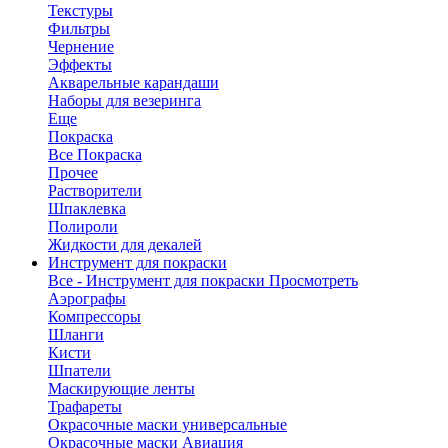
Текстуры
Фильтры
Чернение
Эффекты
Акварельные карандаши
Наборы для везеринга
Еще
Покраска
Все Покраска
Прочее
Растворители
Шпаклевка
Полироли
Жидкости для декалей
Инструмент для покраски
Все - Инструмент для покраски
Просмотреть
Аэрографы
Компрессоры
Шланги
Кисти
Шпатели
Маскирующие ленты
Трафареты
Окрасочные маски универсальные
Окрасочные маски Авиация