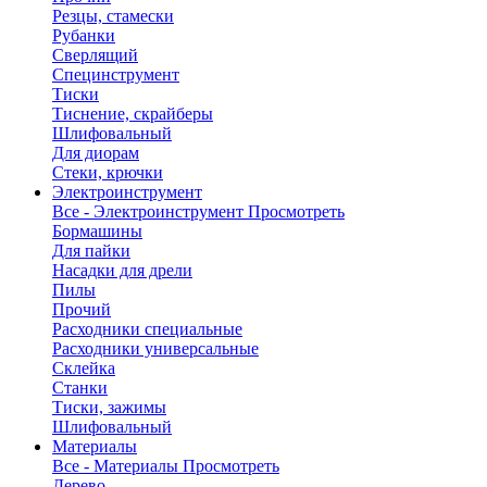
Резцы, стамески
Рубанки
Сверлящий
Специнструмент
Тиски
Тиснение, скрайберы
Шлифовальный
Для диорам
Стеки, крючки
Электроинструмент
Все - Электроинструмент
Просмотреть
Бормашины
Для пайки
Насадки для дрели
Пилы
Прочий
Расходники специальные
Расходники универсальные
Склейка
Станки
Тиски, зажимы
Шлифовальный
Материалы
Все - Материалы
Просмотреть
Дерево