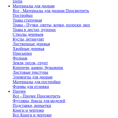
Цепи
Материалы для диорам
Все - Материалы для диорам
Просмотреть
Постройки
Трава статичная
Трава - Пучки, цветы, кочки, полоски, мох
Трава в листах, рулонах
Стволы деревьев
Кусты, ретикулят
Лиственные деревья
Хвойные деревья
Присыпки
Фолиаж
Земля, песок, грунт
Кирпичи, камни, булыжник
Листовые текстуры
Элементы для диорам
Материалы для постройки
Формы для отливки
Прочее
Все - Прочее
Просмотреть
Футляры, боксы для моделей
Подставки, виньетки
Книги и чертежи
Все Книги и чертежи