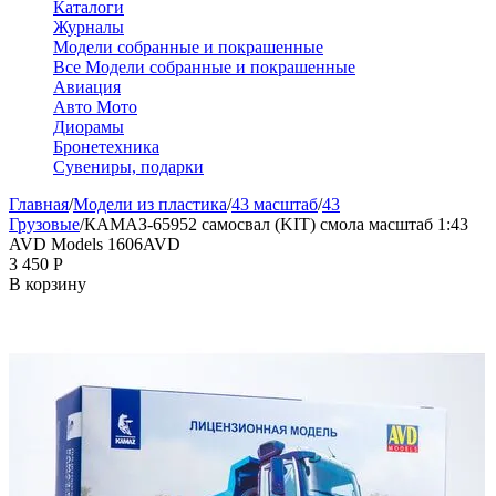
Каталоги
Журналы
Модели собранные и покрашенные
Все Модели собранные и покрашенные
Авиация
Авто Мото
Диорамы
Бронетехника
Сувениры, подарки
Главная
/
Модели из пластика
/
43 масштаб
/
43
Грузовые
/
КАМАЗ-65952 самосвал (KIT) смола масштаб 1:43
AVD Models 1606AVD
3 450
Р
В корзину