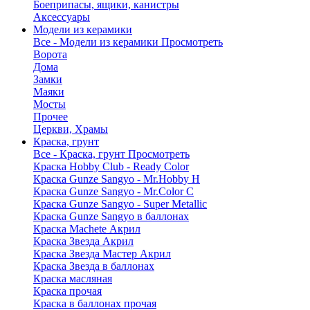
Боеприпасы, ящики, канистры
Аксессуары
Модели из керамики
Все - Модели из керамики
Просмотреть
Ворота
Дома
Замки
Маяки
Мосты
Прочее
Церкви, Храмы
Краска, грунт
Все - Краска, грунт
Просмотреть
Краска Hobby Club - Ready Color
Краска Gunze Sangyo - Mr.Hobby H
Краска Gunze Sangyo - Mr.Color C
Краска Gunze Sangyo - Super Metallic
Краска Gunze Sangyo в баллонах
Краска Machete Акрил
Краска Звезда Акрил
Краска Звезда Мастер Акрил
Краска Звезда в баллонах
Краска масляная
Краска прочая
Краска в баллонах прочая