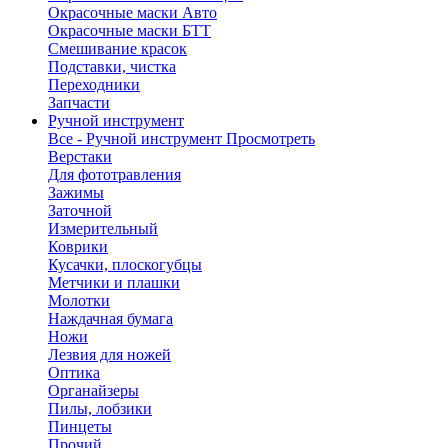
Окрасочные маски Авто
Окрасочные маски БТТ
Смешивание красок
Подставки, чистка
Переходники
Запчасти
Ручной инструмент
Все - Ручной инструмент
Просмотреть
Верстаки
Для фототравления
Зажимы
Заточной
Измерительный
Коврики
Кусачки, плоскогубцы
Метчики и плашки
Молотки
Наждачная бумага
Ножи
Лезвия для ножей
Оптика
Органайзеры
Пилы, лобзики
Пинцеты
Прочий