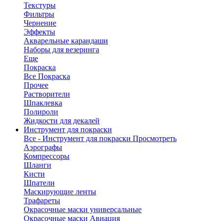
Текстуры
Фильтры
Чернение
Эффекты
Акварельные карандаши
Наборы для везеринга
Еще
Покраска
Все Покраска
Прочее
Растворители
Шпаклевка
Полироли
Жидкости для декалей
Инструмент для покраски
Все - Инструмент для покраски
Просмотреть
Аэрографы
Компрессоры
Шланги
Кисти
Шпатели
Маскирующие ленты
Трафареты
Окрасочные маски универсальные
Окрасочные маски Авиация