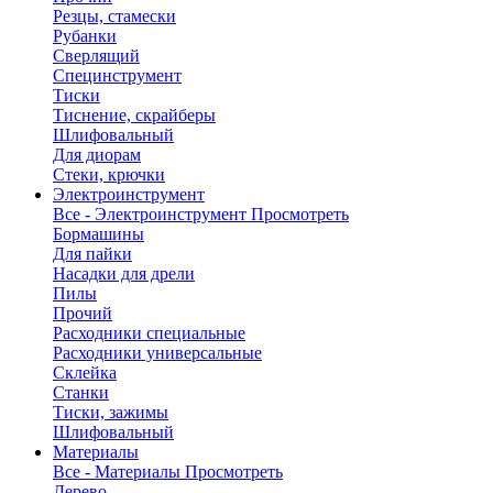
Резцы, стамески
Рубанки
Сверлящий
Специнструмент
Тиски
Тиснение, скрайберы
Шлифовальный
Для диорам
Стеки, крючки
Электроинструмент
Все - Электроинструмент
Просмотреть
Бормашины
Для пайки
Насадки для дрели
Пилы
Прочий
Расходники специальные
Расходники универсальные
Склейка
Станки
Тиски, зажимы
Шлифовальный
Материалы
Все - Материалы
Просмотреть
Дерево