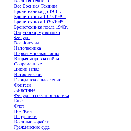
Военная Техника
Все Военная Техника
Бронетехника до 1918г.
Бронетехника 1919-1939г.
Бронетехника 1939-1945г.
Бронетехника после 1946г.
Яйцетанки, мультяшки
Фигуры
Все Фигуры
Наполеоника
Первая мировая война
Вторая мировая война
Современные
Дикий запад
Исторические
Гражданское население
Фэнтези
Животные
Фигуры из резинопластика
Еще
Флот
Все Флот
Парусники
Военные корабли
Гражданские суда