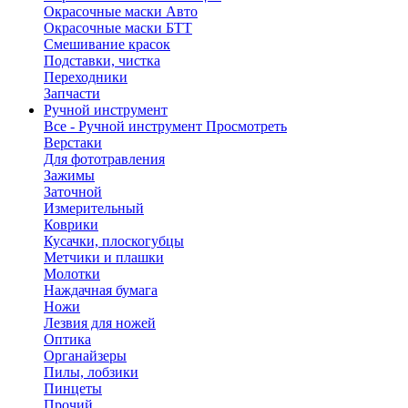
Окрасочные маски Авто
Окрасочные маски БТТ
Смешивание красок
Подставки, чистка
Переходники
Запчасти
Ручной инструмент
Все - Ручной инструмент
Просмотреть
Верстаки
Для фототравления
Зажимы
Заточной
Измерительный
Коврики
Кусачки, плоскогубцы
Метчики и плашки
Молотки
Наждачная бумага
Ножи
Лезвия для ножей
Оптика
Органайзеры
Пилы, лобзики
Пинцеты
Прочий