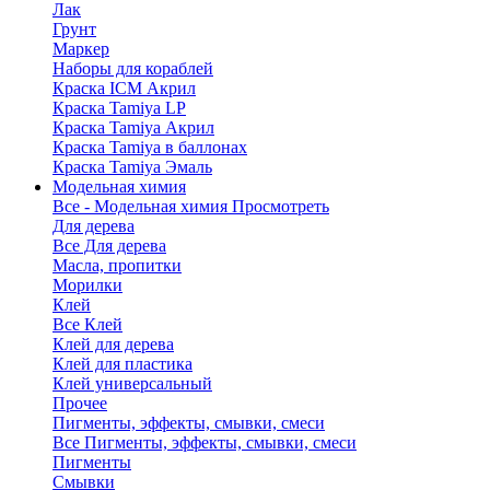
Лак
Грунт
Маркер
Наборы для кораблей
Краска ICM Акрил
Краска Tamiya LP
Краска Tamiya Акрил
Краска Tamiya в баллонах
Краска Tamiya Эмаль
Модельная химия
Все - Модельная химия
Просмотреть
Для дерева
Все Для дерева
Масла, пропитки
Морилки
Клей
Все Клей
Клей для дерева
Клей для пластика
Клей универсальный
Прочее
Пигменты, эффекты, смывки, смеси
Все Пигменты, эффекты, смывки, смеси
Пигменты
Смывки