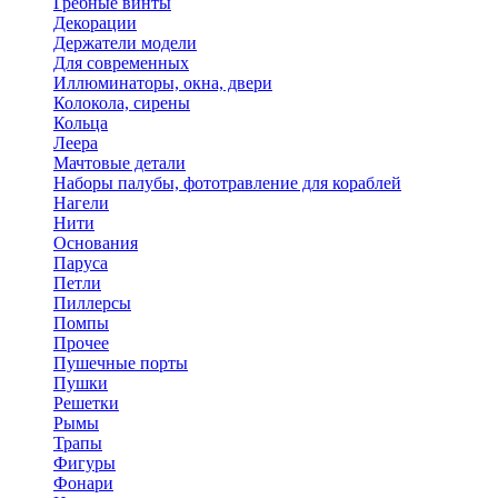
Гребные винты
Декорации
Держатели модели
Для современных
Иллюминаторы, окна, двери
Колокола, сирены
Кольца
Леера
Мачтовые детали
Наборы палубы, фототравление для кораблей
Нагели
Нити
Основания
Паруса
Петли
Пиллерсы
Помпы
Прочее
Пушечные порты
Пушки
Решетки
Рымы
Трапы
Фигуры
Фонари