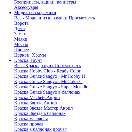
Боеприпасы, ящики, канистры
Аксессуары
Модели из керамики
Все - Модели из керамики
Просмотреть
Ворота
Дома
Замки
Маяки
Мосты
Прочее
Церкви, Храмы
Краска, грунт
Все - Краска, грунт
Просмотреть
Краска Hobby Club - Ready Color
Краска Gunze Sangyo - Mr.Hobby H
Краска Gunze Sangyo - Mr.Color C
Краска Gunze Sangyo - Super Metallic
Краска Gunze Sangyo в баллонах
Краска Machete Акрил
Краска Звезда Акрил
Краска Звезда Мастер Акрил
Краска Звезда в баллонах
Краска масляная
Краска прочая
Краска в баллонах прочая