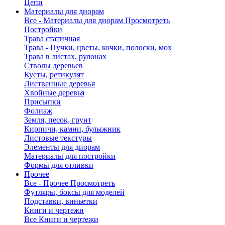
Цепи
Материалы для диорам
Все - Материалы для диорам
Просмотреть
Постройки
Трава статичная
Трава - Пучки, цветы, кочки, полоски, мох
Трава в листах, рулонах
Стволы деревьев
Кусты, ретикулят
Лиственные деревья
Хвойные деревья
Присыпки
Фолиаж
Земля, песок, грунт
Кирпичи, камни, булыжник
Листовые текстуры
Элементы для диорам
Материалы для постройки
Формы для отливки
Прочее
Все - Прочее
Просмотреть
Футляры, боксы для моделей
Подставки, виньетки
Книги и чертежи
Все Книги и чертежи