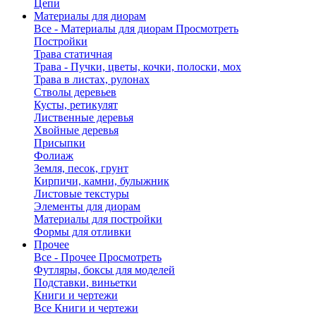
Цепи
Материалы для диорам
Все - Материалы для диорам
Просмотреть
Постройки
Трава статичная
Трава - Пучки, цветы, кочки, полоски, мох
Трава в листах, рулонах
Стволы деревьев
Кусты, ретикулят
Лиственные деревья
Хвойные деревья
Присыпки
Фолиаж
Земля, песок, грунт
Кирпичи, камни, булыжник
Листовые текстуры
Элементы для диорам
Материалы для постройки
Формы для отливки
Прочее
Все - Прочее
Просмотреть
Футляры, боксы для моделей
Подставки, виньетки
Книги и чертежи
Все Книги и чертежи