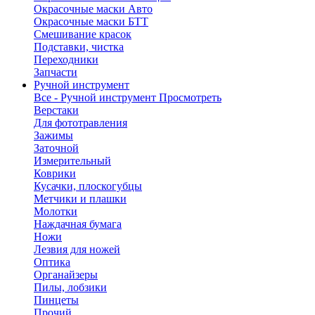
Окрасочные маски Авто
Окрасочные маски БТТ
Смешивание красок
Подставки, чистка
Переходники
Запчасти
Ручной инструмент
Все - Ручной инструмент
Просмотреть
Верстаки
Для фототравления
Зажимы
Заточной
Измерительный
Коврики
Кусачки, плоскогубцы
Метчики и плашки
Молотки
Наждачная бумага
Ножи
Лезвия для ножей
Оптика
Органайзеры
Пилы, лобзики
Пинцеты
Прочий