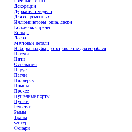
Гребные винты
Декорации
Держатели модели
Для современных
Иллюминаторы, окна, двери
Колокола, сирены
Кольца
Леера
Мачтовые детали
Наборы палубы, фототравление для кораблей
Нагели
Нити
Основания
Паруса
Петли
Пиллерсы
Помпы
Прочее
Пушечные порты
Пушки
Решетки
Рымы
Трапы
Фигуры
Фонари