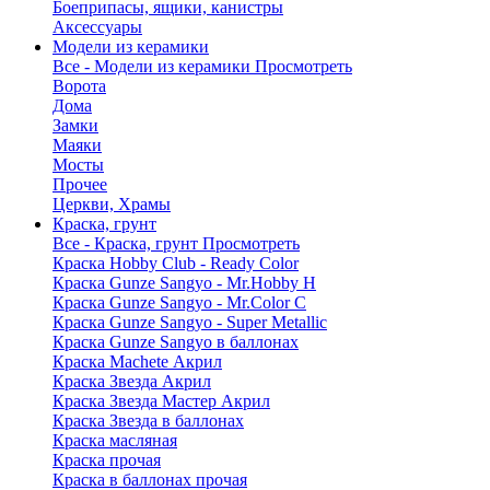
Боеприпасы, ящики, канистры
Аксессуары
Модели из керамики
Все - Модели из керамики
Просмотреть
Ворота
Дома
Замки
Маяки
Мосты
Прочее
Церкви, Храмы
Краска, грунт
Все - Краска, грунт
Просмотреть
Краска Hobby Club - Ready Color
Краска Gunze Sangyo - Mr.Hobby H
Краска Gunze Sangyo - Mr.Color C
Краска Gunze Sangyo - Super Metallic
Краска Gunze Sangyo в баллонах
Краска Machete Акрил
Краска Звезда Акрил
Краска Звезда Мастер Акрил
Краска Звезда в баллонах
Краска масляная
Краска прочая
Краска в баллонах прочая