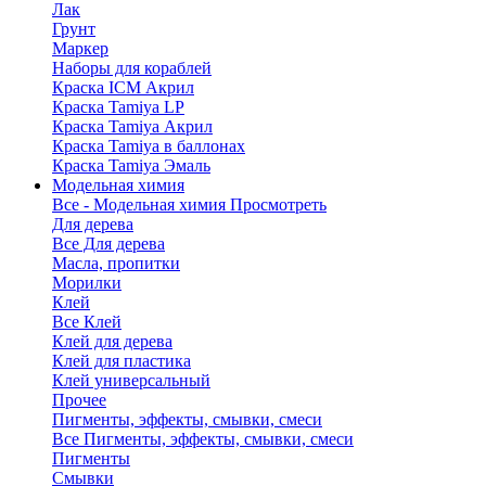
Лак
Грунт
Маркер
Наборы для кораблей
Краска ICM Акрил
Краска Tamiya LP
Краска Tamiya Акрил
Краска Tamiya в баллонах
Краска Tamiya Эмаль
Модельная химия
Все - Модельная химия
Просмотреть
Для дерева
Все Для дерева
Масла, пропитки
Морилки
Клей
Все Клей
Клей для дерева
Клей для пластика
Клей универсальный
Прочее
Пигменты, эффекты, смывки, смеси
Все Пигменты, эффекты, смывки, смеси
Пигменты
Смывки