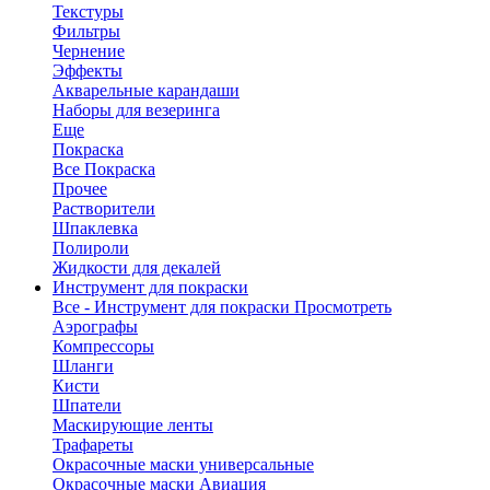
Текстуры
Фильтры
Чернение
Эффекты
Акварельные карандаши
Наборы для везеринга
Еще
Покраска
Все Покраска
Прочее
Растворители
Шпаклевка
Полироли
Жидкости для декалей
Инструмент для покраски
Все - Инструмент для покраски
Просмотреть
Аэрографы
Компрессоры
Шланги
Кисти
Шпатели
Маскирующие ленты
Трафареты
Окрасочные маски универсальные
Окрасочные маски Авиация