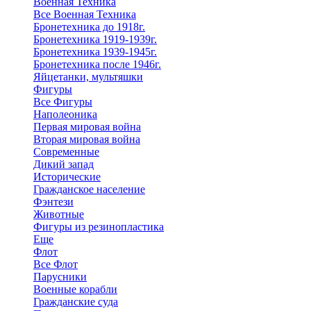
Военная Техника
Все Военная Техника
Бронетехника до 1918г.
Бронетехника 1919-1939г.
Бронетехника 1939-1945г.
Бронетехника после 1946г.
Яйцетанки, мультяшки
Фигуры
Все Фигуры
Наполеоника
Первая мировая война
Вторая мировая война
Современные
Дикий запад
Исторические
Гражданское население
Фэнтези
Животные
Фигуры из резинопластика
Еще
Флот
Все Флот
Парусники
Военные корабли
Гражданские суда