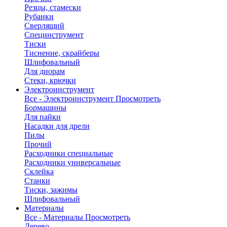
Резцы, стамески
Рубанки
Сверлящий
Специнструмент
Тиски
Тиснение, скрайберы
Шлифовальный
Для диорам
Стеки, крючки
Электроинструмент
Все - Электроинструмент
Просмотреть
Бормашины
Для пайки
Насадки для дрели
Пилы
Прочий
Расходники специальные
Расходники универсальные
Склейка
Станки
Тиски, зажимы
Шлифовальный
Материалы
Все - Материалы
Просмотреть
Дерево