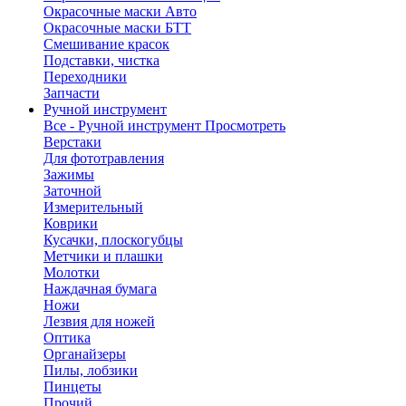
Окрасочные маски Авто
Окрасочные маски БТТ
Смешивание красок
Подставки, чистка
Переходники
Запчасти
Ручной инструмент
Все - Ручной инструмент
Просмотреть
Верстаки
Для фототравления
Зажимы
Заточной
Измерительный
Коврики
Кусачки, плоскогубцы
Метчики и плашки
Молотки
Наждачная бумага
Ножи
Лезвия для ножей
Оптика
Органайзеры
Пилы, лобзики
Пинцеты
Прочий