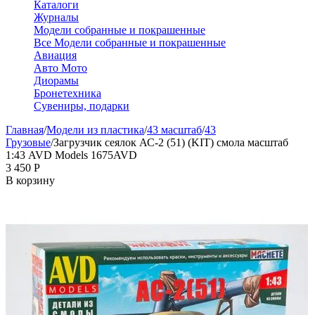
Каталоги
Журналы
Модели собранные и покрашенные
Все Модели собранные и покрашенные
Авиация
Авто Мото
Диорамы
Бронетехника
Сувениры, подарки
Главная
/
Модели из пластика
/
43 масштаб
/
43
Грузовые
/
Загрузчик сеялок АС-2 (51) (KIT) смола масштаб
1:43 AVD Models 1675AVD
3 450
Р
В корзину