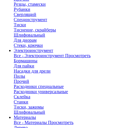
Резцы, стамески
Рубанки
Сверлящий
Специнструмент
Тиски
Тиснение, скрайберы
Шлифовальный
Для диорам
Стеки, крючки
Электроинструмент
Все - Электроинструмент
Просмотреть
Бормашины
Для пайки
Насадки для дрели
Пилы
Прочий
Расходники специальные
Расходники универсальные
Склейка
Станки
Тиски, зажимы
Шлифовальный
Материалы
Все - Материалы
Просмотреть
Дерево