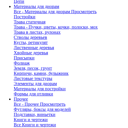
Цепи
Материалы для диорам
Все - Материалы для диорам
Просмотреть
Постройки
Трава статичная
Трава - Пучки, цветы, кочки, полоски, мох
Трава в листах, рулонах
Стволы деревьев
Кусты, ретикулят
Лиственные деревья
Хвойные деревья
Присыпки
Фолиаж
Земля, песок, грунт
Кирпичи, камни, булыжник
Листовые текстуры
Элементы для диорам
Материалы для постройки
Формы для отливки
Прочее
Все - Прочее
Просмотреть
Футляры, боксы для моделей
Подставки, виньетки
Книги и чертежи
Все Книги и чертежи