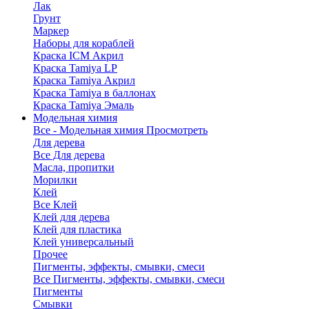
Лак
Грунт
Маркер
Наборы для кораблей
Краска ICM Акрил
Краска Tamiya LP
Краска Tamiya Акрил
Краска Tamiya в баллонах
Краска Tamiya Эмаль
Модельная химия
Все - Модельная химия
Просмотреть
Для дерева
Все Для дерева
Масла, пропитки
Морилки
Клей
Все Клей
Клей для дерева
Клей для пластика
Клей универсальный
Прочее
Пигменты, эффекты, смывки, смеси
Все Пигменты, эффекты, смывки, смеси
Пигменты
Смывки