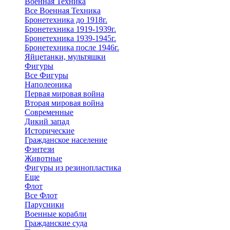
Военная Техника
Все Военная Техника
Бронетехника до 1918г.
Бронетехника 1919-1939г.
Бронетехника 1939-1945г.
Бронетехника после 1946г.
Яйцетанки, мультяшки
Фигуры
Все Фигуры
Наполеоника
Первая мировая война
Вторая мировая война
Современные
Дикий запад
Исторические
Гражданское население
Фэнтези
Животные
Фигуры из резинопластика
Еще
Флот
Все Флот
Парусники
Военные корабли
Гражданские суда