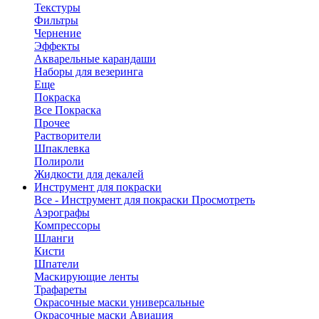
Текстуры
Фильтры
Чернение
Эффекты
Акварельные карандаши
Наборы для везеринга
Еще
Покраска
Все Покраска
Прочее
Растворители
Шпаклевка
Полироли
Жидкости для декалей
Инструмент для покраски
Все - Инструмент для покраски
Просмотреть
Аэрографы
Компрессоры
Шланги
Кисти
Шпатели
Маскирующие ленты
Трафареты
Окрасочные маски универсальные
Окрасочные маски Авиация