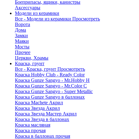
Боеприпасы, ящики, канистры
Аксессуары
Модели из керамики
Все - Модели из керамики
Просмотреть
Ворота
Дома
Замки
Маяки
Мосты
Прочее
Церкви, Храмы
Краска, грунт
Все - Краска, грунт
Просмотреть
Краска Hobby Club - Ready Color
Краска Gunze Sangyo - Mr.Hobby H
Краска Gunze Sangyo - Mr.Color C
Краска Gunze Sangyo - Super Metallic
Краска Gunze Sangyo в баллонах
Краска Machete Акрил
Краска Звезда Акрил
Краска Звезда Мастер Акрил
Краска Звезда в баллонах
Краска масляная
Краска прочая
Краска в баллонах прочая