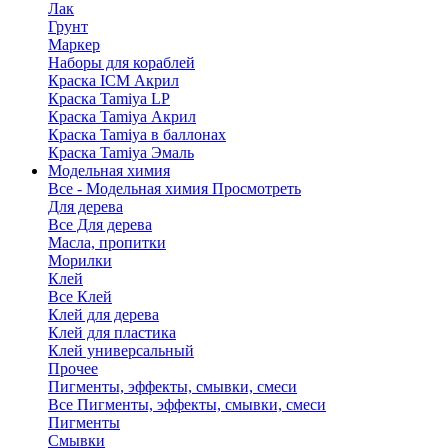
Лак
Грунт
Маркер
Наборы для кораблей
Краска ICM Акрил
Краска Tamiya LP
Краска Tamiya Акрил
Краска Tamiya в баллонах
Краска Tamiya Эмаль
Модельная химия
Все - Модельная химия
Просмотреть
Для дерева
Все Для дерева
Масла, пропитки
Морилки
Клей
Все Клей
Клей для дерева
Клей для пластика
Клей универсальный
Прочее
Пигменты, эффекты, смывки, смеси
Все Пигменты, эффекты, смывки, смеси
Пигменты
Смывки