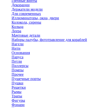
Гребные винты
Декорации
Держатели модели
Для современных
Иллюминаторы, окна, двери
Колокола, сирены
Кольца
Леера
Мачтовые детали
Наборы палубы, фототравление для кораблей
Нагели
Нити
Основания
Паруса
Петли
Пиллерсы
Помпы
Прочее
Пушечные порты
Пушки
Решетки
Рымы
Трапы
Фигуры
Фонари