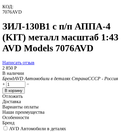
КОД:
7076AVD
ЗИЛ-130В1 с п/п АППА-4
(KIT) металл масштаб 1:43
AVD Models 7076AVD
Написать отзыв
2 850
Р
В наличии
Бренд
AVD Автомобили в деталях
Страна
СССР - Россия
+
−
В корзину
Отложить
Доставка
Варианты оплаты
Наши преимущества
Особенности
Бренд
AVD Автомобили в деталях