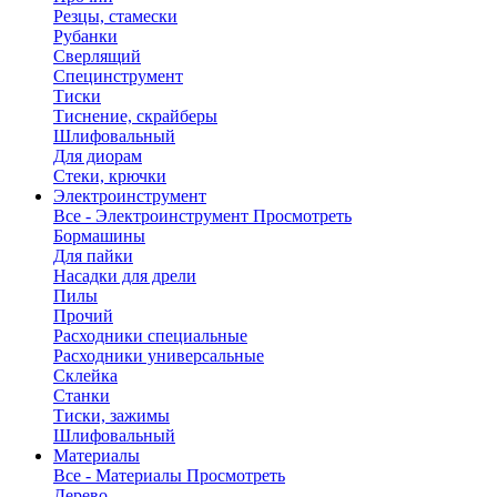
Резцы, стамески
Рубанки
Сверлящий
Специнструмент
Тиски
Тиснение, скрайберы
Шлифовальный
Для диорам
Стеки, крючки
Электроинструмент
Все - Электроинструмент
Просмотреть
Бормашины
Для пайки
Насадки для дрели
Пилы
Прочий
Расходники специальные
Расходники универсальные
Склейка
Станки
Тиски, зажимы
Шлифовальный
Материалы
Все - Материалы
Просмотреть
Дерево