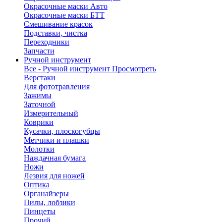
Окрасочные маски Авто
Окрасочные маски БТТ
Смешивание красок
Подставки, чистка
Переходники
Запчасти
Ручной инструмент
Все - Ручной инструмент
Просмотреть
Верстаки
Для фототравления
Зажимы
Заточной
Измерительный
Коврики
Кусачки, плоскогубцы
Метчики и плашки
Молотки
Наждачная бумага
Ножи
Лезвия для ножей
Оптика
Органайзеры
Пилы, лобзики
Пинцеты
Прочий