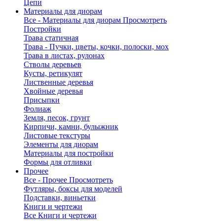
Цепи
Материалы для диорам
Все - Материалы для диорам
Просмотреть
Постройки
Трава статичная
Трава - Пучки, цветы, кочки, полоски, мох
Трава в листах, рулонах
Стволы деревьев
Кусты, ретикулят
Лиственные деревья
Хвойные деревья
Присыпки
Фолиаж
Земля, песок, грунт
Кирпичи, камни, булыжник
Листовые текстуры
Элементы для диорам
Материалы для постройки
Формы для отливки
Прочее
Все - Прочее
Просмотреть
Футляры, боксы для моделей
Подставки, виньетки
Книги и чертежи
Все Книги и чертежи