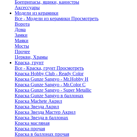
Боеприпасы, ящики, канистры
Аксессуары
Модели из керамики
Все - Модели из керамики
Просмотреть
Ворота
Дома
Замки
Маяки
Мосты
Прочее
Церкви, Храмы
Краска, грунт
Все - Краска, грунт
Просмотреть
Краска Hobby Club - Ready Color
Краска Gunze Sangyo - Mr.Hobby H
Краска Gunze Sangyo - Mr.Color C
Краска Gunze Sangyo - Super Metallic
Краска Gunze Sangyo в баллонах
Краска Machete Акрил
Краска Звезда Акрил
Краска Звезда Мастер Акрил
Краска Звезда в баллонах
Краска масляная
Краска прочая
Краска в баллонах прочая