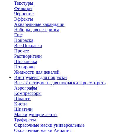
Текстуры
Фильтры
Чернение
Эффекты
Акварельные карандаши
Наборы для везеринга
Еще
Покраска
Все Покраска
Прочее
Растворители
Шпаклевка
Полироли
Жидкости для декалей
Инструмент для покраски
Все - Инструмент для покраски
Просмотреть
Аэрографы
Компрессоры
Шланги
Кисти
Шпатели
Маскирующие ленты
Трафареты
Окрасочные маски универсальные
Окрасочные маски Авиация