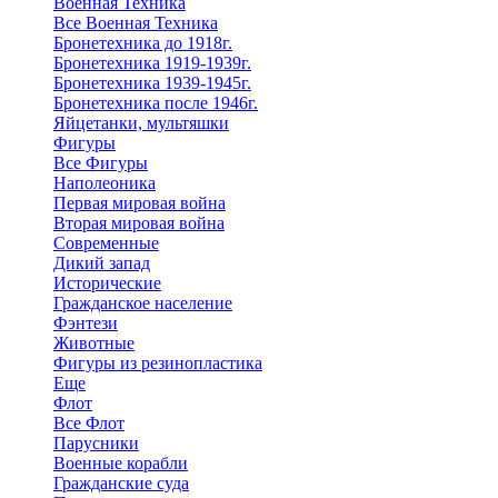
Военная Техника
Все Военная Техника
Бронетехника до 1918г.
Бронетехника 1919-1939г.
Бронетехника 1939-1945г.
Бронетехника после 1946г.
Яйцетанки, мультяшки
Фигуры
Все Фигуры
Наполеоника
Первая мировая война
Вторая мировая война
Современные
Дикий запад
Исторические
Гражданское население
Фэнтези
Животные
Фигуры из резинопластика
Еще
Флот
Все Флот
Парусники
Военные корабли
Гражданские суда