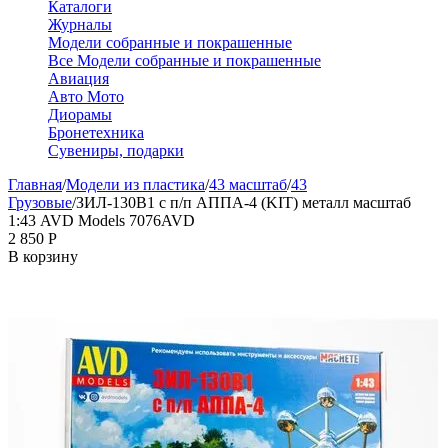
Каталоги
Журналы
Модели собранные и покрашенные
Все Модели собранные и покрашенные
Авиация
Авто Мото
Диорамы
Бронетехника
Сувениры, подарки
Главная
/
Модели из пластика
/
43 масштаб
/
43
Грузовые
/
ЗИЛ-130В1 с п/п АППА-4 (KIT) металл масштаб
1:43 AVD Models 7076AVD
2 850
Р
В корзину