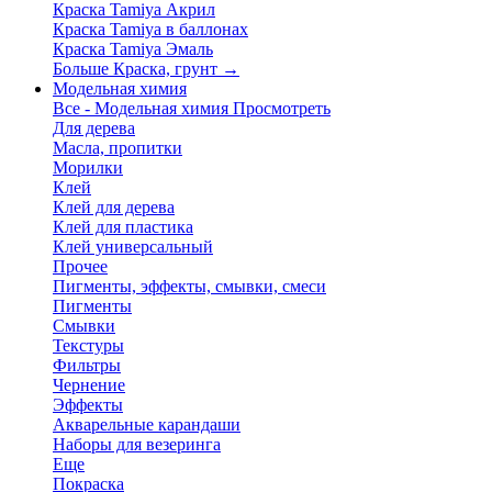
Краска Tamiya Акрил
Краска Tamiya в баллонах
Краска Tamiya Эмаль
Больше Краска, грунт
→
Модельная химия
Все - Модельная химия
Просмотреть
Для дерева
Масла, пропитки
Морилки
Клей
Клей для дерева
Клей для пластика
Клей универсальный
Прочее
Пигменты, эффекты, смывки, смеси
Пигменты
Смывки
Текстуры
Фильтры
Чернение
Эффекты
Акварельные карандаши
Наборы для везеринга
Еще
Покраска