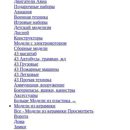
Двигатели Авиа
Подарочные наборы
Авиация
Военная техника
Игровые наборы
Детский моделизм
Дисней
Конструкторы
Модели с электромотором
Сборные модели
43 масштаб
43 Автобусы, трамваи, жд
43 Грузовые
43 Пожарные машины
43 Легковые
43 Прочая техника
Аммуниция, вооружение
Боеприпасы, ящики, канистры
Аксессуары
Больше Модели из пластика
→
Модели из керамики
Все - Модели из керамики
Просмотреть
Ворота
Дома
Замки