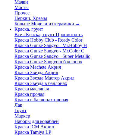
Маяки
Мосты
Прочее
Церкви, Храмы
Больше Модели из керамики
→
Краска, грунт
Все - Краска, грунт
Просмотреть
Краска Hobby Club - Ready Color
Краска Gunze Sangyo - Mr.Hobby H
Краска Gunze Sangyo - Mr.Color C
Краска Gunze Sangyo - Super Metallic
Краска Gunze Sangyo в баллонах
Краска Machete Акрил
Краска Звезда Акрил
Краска Звезда Мастер Акрил
Краска Звезда в баллонах
Краска масляная
Краска прочая
Краска в баллонах прочая
Лак
Грунт
Маркер
Наборы для кораблей
Краска ICM Акрил
Краска Tamiya LP