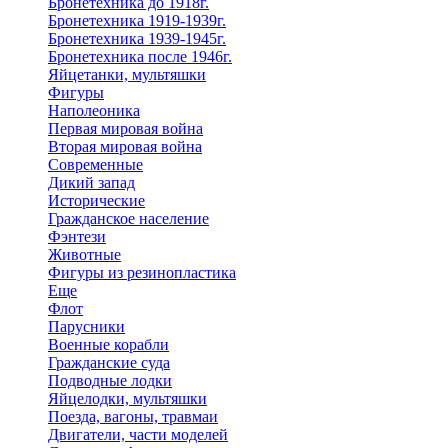
Бронетехника до 1918г.
Бронетехника 1919-1939г.
Бронетехника 1939-1945г.
Бронетехника после 1946г.
Яйцетанки, мультяшки
Фигуры
Наполеоника
Первая мировая война
Вторая мировая война
Современные
Дикий запад
Исторические
Гражданское население
Фэнтези
Животные
Фигуры из резинопластика
Еще
Флот
Парусники
Военные корабли
Гражданские суда
Подводные лодки
Яйцелодки, мультяшки
Поезда, вагоны, травмаи
Двигатели, части моделей