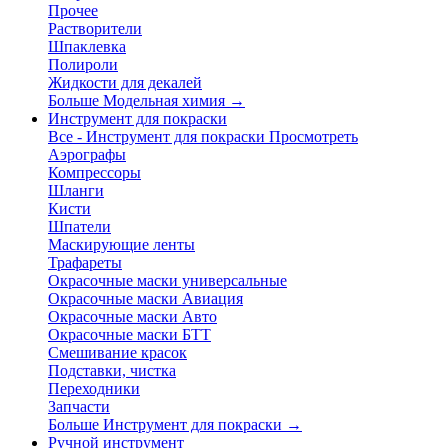
Прочее
Растворители
Шпаклевка
Полироли
Жидкости для декалей
Больше Модельная химия
→
Инструмент для покраски
Все - Инструмент для покраски
Просмотреть
Аэрографы
Компрессоры
Шланги
Кисти
Шпатели
Маскирующие ленты
Трафареты
Окрасочные маски универсальные
Окрасочные маски Авиация
Окрасочные маски Авто
Окрасочные маски БТТ
Смешивание красок
Подставки, чистка
Переходники
Запчасти
Больше Инструмент для покраски
→
Ручной инструмент