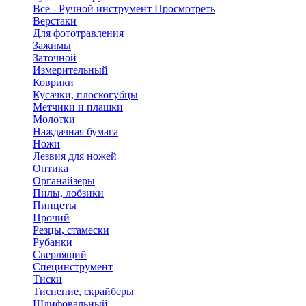
Все - Ручной инструмент
Просмотреть
Верстаки
Для фототравления
Зажимы
Заточной
Измерительный
Коврики
Кусачки, плоскогубцы
Метчики и плашки
Молотки
Наждачная бумага
Ножи
Лезвия для ножей
Оптика
Органайзеры
Пилы, лобзики
Пинцеты
Прочий
Резцы, стамески
Рубанки
Сверлящий
Специнструмент
Тиски
Тиснение, скрайберы
Шлифовальный