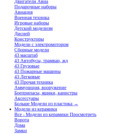
Двигатели Авиа
Подарочные наборы
Авиация
Военная техника
Игровые наборы
Детский моделизм
Дисней
Конструкторы
Модели с электромотором
Сборные модели
43 масштаб
43 Автобусы, трамваи, жд
43 Грузовые
43 Пожарные машины
43 Легковые
43 Прочая техника
Аммуниция, вооружение
Боеприпасы, ящики, канистры
Аксессуары
Больше Модели из пластика
→
Модели из керамики
Все - Модели из керамики
Просмотреть
Ворота
Дома
Замки