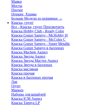
Маяки
Мосты
Прочее
Церкви, Храмы
Больше Модели из керамики
→
Краска, грунт
Все - Краска, грунт
Просмотреть
Краска Hobby Club - Ready Color
Краска Gunze Sangyo - Mr.Hobby H
Краска Gunze Sangyo - Mr.Color C
Краска Gunze Sangyo - Super Metallic
Краска Gunze Sangyo в баллонах
Краска Machete Акрил
Краска Звезда Акрил
Краска Звезда Мастер Акрил
Краска Звезда в баллонах
Краска масляная
Краска прочая
Краска в баллонах прочая
Лак
Грунт
Маркер
Наборы для кораблей
Краска ICM Акрил
Краска Tamiya LP