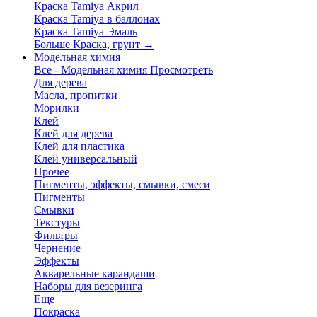
Краска Tamiya Акрил
Краска Tamiya в баллонах
Краска Tamiya Эмаль
Больше Краска, грунт
→
Модельная химия
Все - Модельная химия
Просмотреть
Для дерева
Масла, пропитки
Морилки
Клей
Клей для дерева
Клей для пластика
Клей универсальный
Прочее
Пигменты, эффекты, смывки, смеси
Пигменты
Смывки
Текстуры
Фильтры
Чернение
Эффекты
Акварельные карандаши
Наборы для везеринга
Еще
Покраска