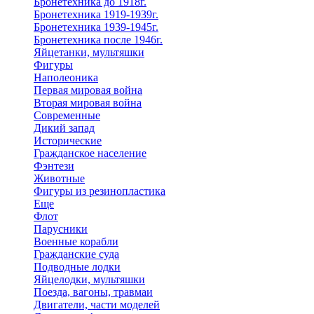
Бронетехника до 1918г.
Бронетехника 1919-1939г.
Бронетехника 1939-1945г.
Бронетехника после 1946г.
Яйцетанки, мультяшки
Фигуры
Наполеоника
Первая мировая война
Вторая мировая война
Современные
Дикий запад
Исторические
Гражданское население
Фэнтези
Животные
Фигуры из резинопластика
Еще
Флот
Парусники
Военные корабли
Гражданские суда
Подводные лодки
Яйцелодки, мультяшки
Поезда, вагоны, травмаи
Двигатели, части моделей