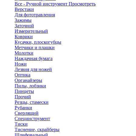
Все - Ручной инструмент
Просмотреть
Верстаки
Для фототравления
Зажимы
Заточной
Измерительный
Коврики
Кусачки, плоскогубцы
Метчики и плашки
Молотки
Наждачная бумага
Ножи
Лезвия для ножей
Оптика
Органайзеры
Пилы, лобзики
Пинцеты
Прочий
Резцы, стамески
Рубанки
Сверлящий
Специнструмент
Тиски
Тиснение, скрайберы
Шлифовальный