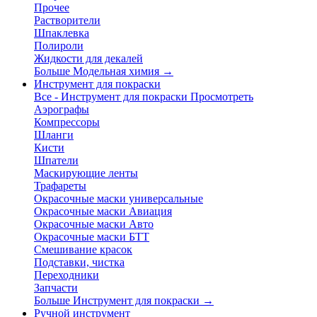
Прочее
Растворители
Шпаклевка
Полироли
Жидкости для декалей
Больше Модельная химия
→
Инструмент для покраски
Все - Инструмент для покраски
Просмотреть
Аэрографы
Компрессоры
Шланги
Кисти
Шпатели
Маскирующие ленты
Трафареты
Окрасочные маски универсальные
Окрасочные маски Авиация
Окрасочные маски Авто
Окрасочные маски БТТ
Смешивание красок
Подставки, чистка
Переходники
Запчасти
Больше Инструмент для покраски
→
Ручной инструмент