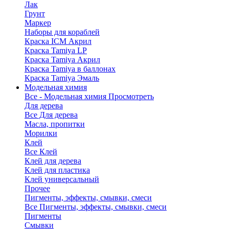
Лак
Грунт
Маркер
Наборы для кораблей
Краска ICM Акрил
Краска Tamiya LP
Краска Tamiya Акрил
Краска Tamiya в баллонах
Краска Tamiya Эмаль
Модельная химия
Все - Модельная химия
Просмотреть
Для дерева
Все Для дерева
Масла, пропитки
Морилки
Клей
Все Клей
Клей для дерева
Клей для пластика
Клей универсальный
Прочее
Пигменты, эффекты, смывки, смеси
Все Пигменты, эффекты, смывки, смеси
Пигменты
Смывки