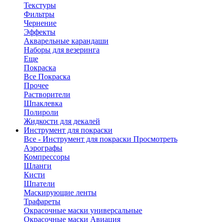
Текстуры
Фильтры
Чернение
Эффекты
Акварельные карандаши
Наборы для везеринга
Еще
Покраска
Все Покраска
Прочее
Растворители
Шпаклевка
Полироли
Жидкости для декалей
Инструмент для покраски
Все - Инструмент для покраски
Просмотреть
Аэрографы
Компрессоры
Шланги
Кисти
Шпатели
Маскирующие ленты
Трафареты
Окрасочные маски универсальные
Окрасочные маски Авиация