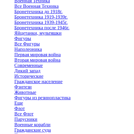
Военная Техника
Все Военная Техника
Бронетехника до 1918г.
Бронетехника 1919-1939г.
Бронетехника 1939-1945г.
Бронетехника после 1946г.
Яйцетанки, мультяшки
Фигуры
Все Фигуры
Наполеоника
Первая мировая война
Вторая мировая война
Современные
Дикий запад
Исторические
Гражданское население
Фэнтези
Животные
Фигуры из резинопластика
Еще
Флот
Все Флот
Парусники
Военные корабли
Гражданские суда