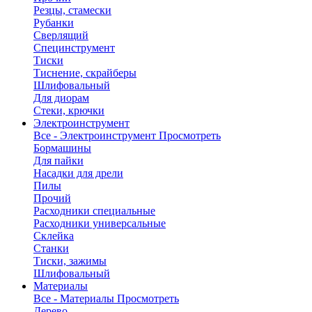
Резцы, стамески
Рубанки
Сверлящий
Специнструмент
Тиски
Тиснение, скрайберы
Шлифовальный
Для диорам
Стеки, крючки
Электроинструмент
Все - Электроинструмент
Просмотреть
Бормашины
Для пайки
Насадки для дрели
Пилы
Прочий
Расходники специальные
Расходники универсальные
Склейка
Станки
Тиски, зажимы
Шлифовальный
Материалы
Все - Материалы
Просмотреть
Дерево