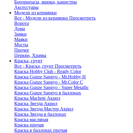
Боеприпасы, ящики, канистры
Аксессуары
Модели из керамики
Все - Модели из керамики
Просмотреть
Ворота
Дома
Замки
Маяки
Мосты
Прочее
Церкви, Храмы
Краска, грунт
Все - Краска, грунт
Просмотреть
Краска Hobby Club - Ready Color
Краска Gunze Sangyo - Mr.Hobby H
Краска Gunze Sangyo - Mr.Color C
Краска Gunze Sangyo - Super Metallic
Краска Gunze Sangyo в баллонах
Краска Machete Акрил
Краска Звезда Акрил
Краска Звезда Мастер Акрил
Краска Звезда в баллонах
Краска масляная
Краска прочая
Краска в баллонах прочая