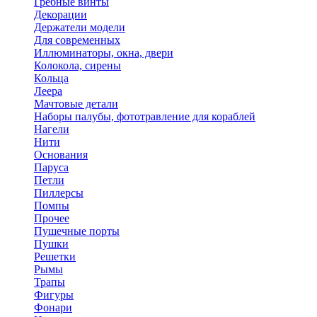
Гребные винты
Декорации
Держатели модели
Для современных
Иллюминаторы, окна, двери
Колокола, сирены
Кольца
Леера
Мачтовые детали
Наборы палубы, фототравление для кораблей
Нагели
Нити
Основания
Паруса
Петли
Пиллерсы
Помпы
Прочее
Пушечные порты
Пушки
Решетки
Рымы
Трапы
Фигуры
Фонари