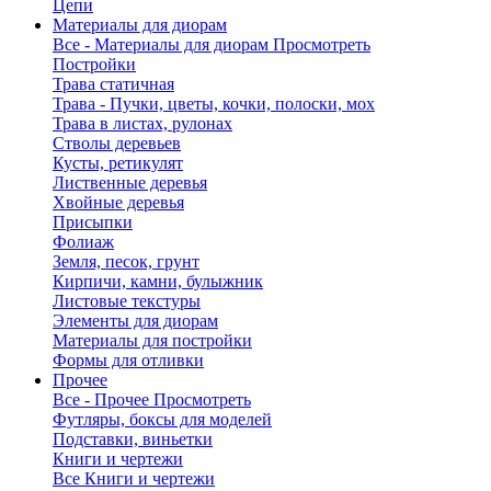
Цепи
Материалы для диорам
Все - Материалы для диорам
Просмотреть
Постройки
Трава статичная
Трава - Пучки, цветы, кочки, полоски, мох
Трава в листах, рулонах
Стволы деревьев
Кусты, ретикулят
Лиственные деревья
Хвойные деревья
Присыпки
Фолиаж
Земля, песок, грунт
Кирпичи, камни, булыжник
Листовые текстуры
Элементы для диорам
Материалы для постройки
Формы для отливки
Прочее
Все - Прочее
Просмотреть
Футляры, боксы для моделей
Подставки, виньетки
Книги и чертежи
Все Книги и чертежи