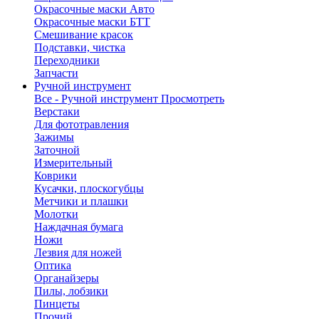
Окрасочные маски Авто
Окрасочные маски БТТ
Смешивание красок
Подставки, чистка
Переходники
Запчасти
Ручной инструмент
Все - Ручной инструмент
Просмотреть
Верстаки
Для фототравления
Зажимы
Заточной
Измерительный
Коврики
Кусачки, плоскогубцы
Метчики и плашки
Молотки
Наждачная бумага
Ножи
Лезвия для ножей
Оптика
Органайзеры
Пилы, лобзики
Пинцеты
Прочий