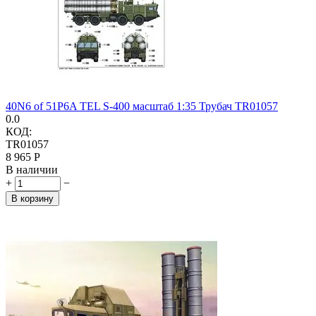
40N6 of 51P6A TEL S-400 масштаб 1:35 Трубач TR01057
0.0
КОД:
TR01057
8 965
Р
В наличии
+
−
В корзину