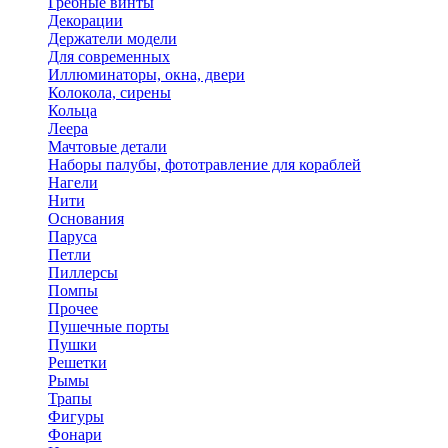
Гребные винты
Декорации
Держатели модели
Для современных
Иллюминаторы, окна, двери
Колокола, сирены
Кольца
Леера
Мачтовые детали
Наборы палубы, фототравление для кораблей
Нагели
Нити
Основания
Паруса
Петли
Пиллерсы
Помпы
Прочее
Пушечные порты
Пушки
Решетки
Рымы
Трапы
Фигуры
Фонари