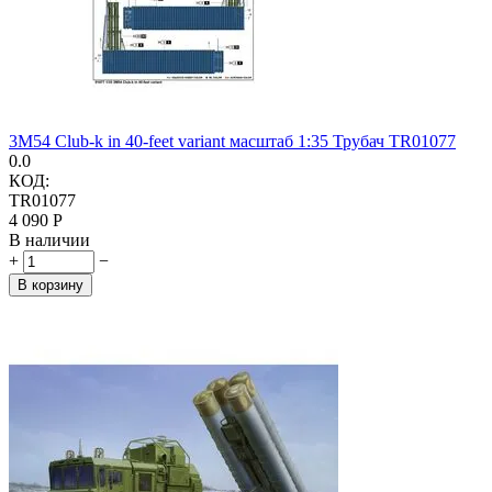
3M54 Club-k in 40-feet variant масштаб 1:35 Трубач TR01077
0.0
КОД:
TR01077
4 090
Р
В наличии
+
−
В корзину