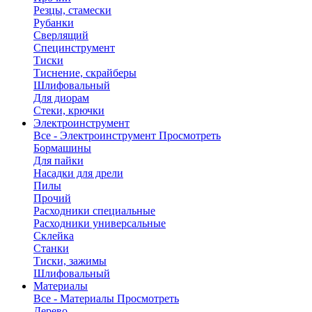
Резцы, стамески
Рубанки
Сверлящий
Специнструмент
Тиски
Тиснение, скрайберы
Шлифовальный
Для диорам
Стеки, крючки
Электроинструмент
Все - Электроинструмент
Просмотреть
Бормашины
Для пайки
Насадки для дрели
Пилы
Прочий
Расходники специальные
Расходники универсальные
Склейка
Станки
Тиски, зажимы
Шлифовальный
Материалы
Все - Материалы
Просмотреть
Дерево