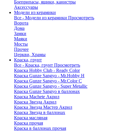
Боеприпасы, ящики, канистры
Аксессуары
Модели из керамики
Все - Модели из керамики
Просмотреть
Ворота
Дома
Замки
Маяки
Мосты
Прочее
Церкви, Храмы
Краска, грунт
Все - Краска, грунт
Просмотреть
Краска Hobby Club - Ready Color
Краска Gunze Sangyo - Mr.Hobby H
Краска Gunze Sangyo - Mr.Color C
Краска Gunze Sangyo - Super Metallic
Краска Gunze Sangyo в баллонах
Краска Machete Акрил
Краска Звезда Акрил
Краска Звезда Мастер Акрил
Краска Звезда в баллонах
Краска масляная
Краска прочая
Краска в баллонах прочая