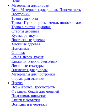
Цепи
Материалы для диорам
Все - Материалы для диорам
Просмотреть
Постройки
Трава статичная
Трава - Пучки, цветы, кочки, полоски, мох
Трава в листах, рулонах
Стволы деревьев
Кусты, ретикулят
Лиственные деревья
Хвойные деревья
Присыпки
Фолиаж
Земля, песок, грунт
Кирпичи, камни, булыжник
Листовые текстуры
Элементы для диорам
Материалы для постройки
Формы для отливки
Прочее
Все - Прочее
Просмотреть
Футляры, боксы для моделей
Подставки, виньетки
Книги и чертежи
Все Книги и чертежи