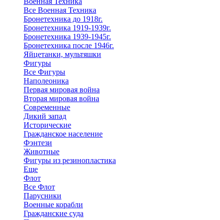
Военная Техника
Все Военная Техника
Бронетехника до 1918г.
Бронетехника 1919-1939г.
Бронетехника 1939-1945г.
Бронетехника после 1946г.
Яйцетанки, мультяшки
Фигуры
Все Фигуры
Наполеоника
Первая мировая война
Вторая мировая война
Современные
Дикий запад
Исторические
Гражданское население
Фэнтези
Животные
Фигуры из резинопластика
Еще
Флот
Все Флот
Парусники
Военные корабли
Гражданские суда