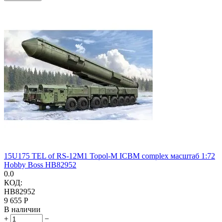
15U175 TEL of RS-12M1 Topol-M ICBM complex масштаб 1:72
Hobby Boss HB82952
0.0
КОД:
HB82952
9 655
Р
В наличии
+
−