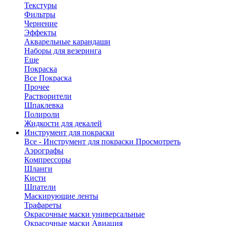
Текстуры
Фильтры
Чернение
Эффекты
Акварельные карандаши
Наборы для везеринга
Еще
Покраска
Все Покраска
Прочее
Растворители
Шпаклевка
Полироли
Жидкости для декалей
Инструмент для покраски
Все - Инструмент для покраски
Просмотреть
Аэрографы
Компрессоры
Шланги
Кисти
Шпатели
Маскирующие ленты
Трафареты
Окрасочные маски универсальные
Окрасочные маски Авиация