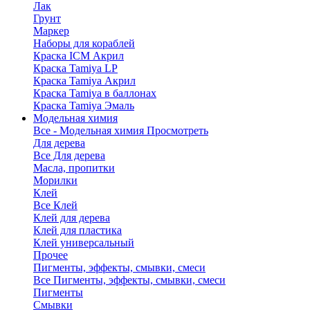
Лак
Грунт
Маркер
Наборы для кораблей
Краска ICM Акрил
Краска Tamiya LP
Краска Tamiya Акрил
Краска Tamiya в баллонах
Краска Tamiya Эмаль
Модельная химия
Все - Модельная химия
Просмотреть
Для дерева
Все Для дерева
Масла, пропитки
Морилки
Клей
Все Клей
Клей для дерева
Клей для пластика
Клей универсальный
Прочее
Пигменты, эффекты, смывки, смеси
Все Пигменты, эффекты, смывки, смеси
Пигменты
Смывки