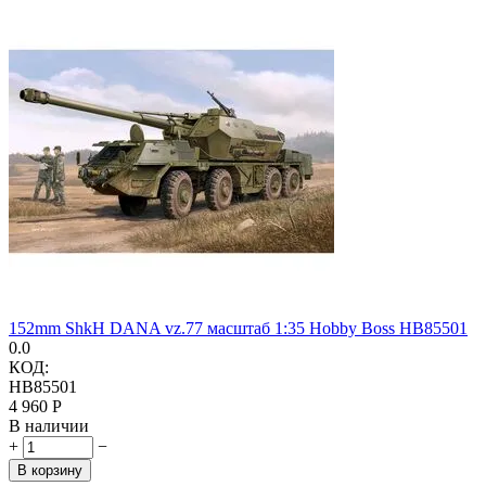
152mm ShkH DANA vz.77 масштаб 1:35 Hobby Boss HB85501
0.0
КОД:
HB85501
4 960
Р
В наличии
+
−
В корзину