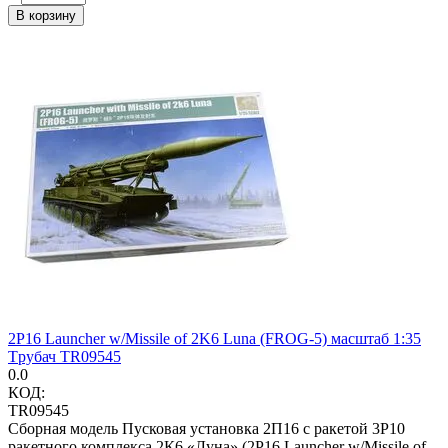
В корзину
2P16 Launcher w/Missile of 2K6 Luna (FROG-5) масштаб 1:35
Tрубач TR09545
0.0
КОД:
TR09545
Сборная модель Пусковая установка 2П16 с ракетой 3Р10
ракетного комплекса 2К6 «Луна» (2P16 Launcher w/Missile of