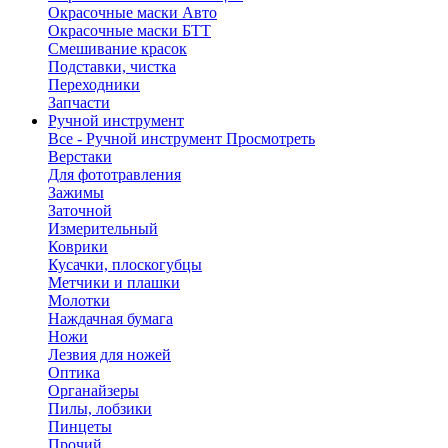
Окрасочные маски Авто
Окрасочные маски БТТ
Смешивание красок
Подставки, чистка
Переходники
Запчасти
Ручной инструмент
Все - Ручной инструмент
Просмотреть
Верстаки
Для фототравления
Зажимы
Заточной
Измерительный
Коврики
Кусачки, плоскогубцы
Метчики и плашки
Молотки
Наждачная бумага
Ножи
Лезвия для ножей
Оптика
Органайзеры
Пилы, лобзики
Пинцеты
Прочий