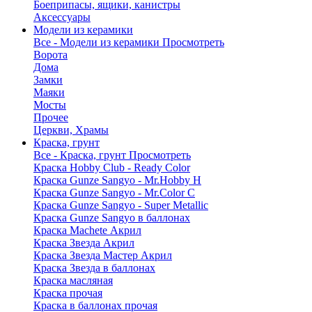
Боеприпасы, ящики, канистры
Аксессуары
Модели из керамики
Все - Модели из керамики
Просмотреть
Ворота
Дома
Замки
Маяки
Мосты
Прочее
Церкви, Храмы
Краска, грунт
Все - Краска, грунт
Просмотреть
Краска Hobby Club - Ready Color
Краска Gunze Sangyo - Mr.Hobby H
Краска Gunze Sangyo - Mr.Color C
Краска Gunze Sangyo - Super Metallic
Краска Gunze Sangyo в баллонах
Краска Machete Акрил
Краска Звезда Акрил
Краска Звезда Мастер Акрил
Краска Звезда в баллонах
Краска масляная
Краска прочая
Краска в баллонах прочая