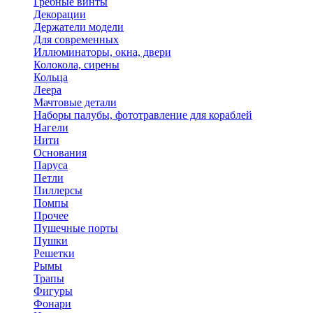
Гребные винты
Декорации
Держатели модели
Для современных
Иллюминаторы, окна, двери
Колокола, сирены
Кольца
Леера
Мачтовые детали
Наборы палубы, фототравление для кораблей
Нагели
Нити
Основания
Паруса
Петли
Пиллерсы
Помпы
Прочее
Пушечные порты
Пушки
Решетки
Рымы
Трапы
Фигуры
Фонари