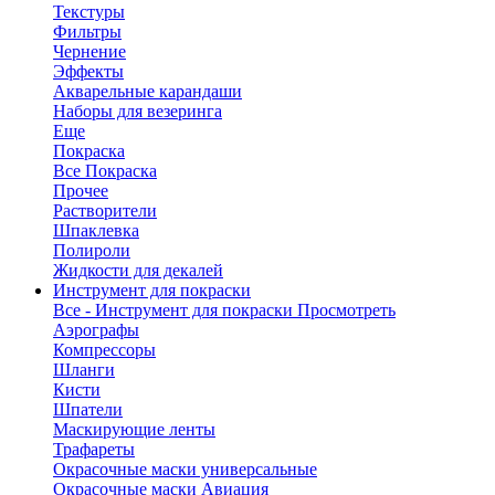
Текстуры
Фильтры
Чернение
Эффекты
Акварельные карандаши
Наборы для везеринга
Еще
Покраска
Все Покраска
Прочее
Растворители
Шпаклевка
Полироли
Жидкости для декалей
Инструмент для покраски
Все - Инструмент для покраски
Просмотреть
Аэрографы
Компрессоры
Шланги
Кисти
Шпатели
Маскирующие ленты
Трафареты
Окрасочные маски универсальные
Окрасочные маски Авиация