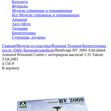
Каталоги
Журналы
Модели собранные и покрашенные
Все Модели собранные и покрашенные
Авиация
Авто Мото
Диорамы
Бронетехника
Сувениры, подарки
Главная
/
Модели из пластика
/
Военная Техника
/
Бронетехника
после 1946г.
/
Бронеавтомобили
/
Bandvagn BV 206S Articulated
Armored Personnel Carrier с интерьером масштаб 1:35 Takom
TAK2083
4 150
Р
В корзину