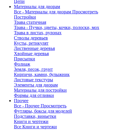
Цепи
Материалы для диорам
Все - Материалы для диорам
Просмотреть
Постройки
Трава статичная
Трава - Пучки, цветы, кочки, полоски, мох
Трава в листах, рулонах
Стволы деревьев
Кусты, ретикулят
Лиственные деревья
Хвойные деревья
Присыпки
Фолиаж
Земля, песок, грунт
Кирпичи, камни, булыжник
Листовые текстуры
Элементы для диорам
Материалы для постройки
Формы для отливки
Прочее
Все - Прочее
Просмотреть
Футляры, боксы для моделей
Подставки, виньетки
Книги и чертежи
Все Книги и чертежи