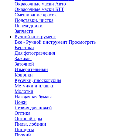
Окрасочные маски Авто
Окрасочные маски БТТ
Смешивание красок
Подставки, чистка
Переходники
Запчасти
Ручной инструмент
Все - Ручной инструмент
Просмотреть
Верстаки
Для фототравления
Зажимы
Заточной
Измерительный
Коврики
Кусачки, плоскогубцы
Метчики и плашки
Молотки
Наждачная бумага
Ножи
Лезвия для ножей
Оптика
Органайзеры
Пилы, лобзики
Пинцеты
Прочий