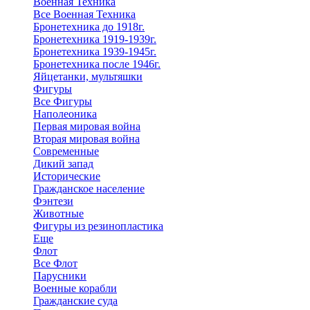
Военная Техника
Все Военная Техника
Бронетехника до 1918г.
Бронетехника 1919-1939г.
Бронетехника 1939-1945г.
Бронетехника после 1946г.
Яйцетанки, мультяшки
Фигуры
Все Фигуры
Наполеоника
Первая мировая война
Вторая мировая война
Современные
Дикий запад
Исторические
Гражданское население
Фэнтези
Животные
Фигуры из резинопластика
Еще
Флот
Все Флот
Парусники
Военные корабли
Гражданские суда