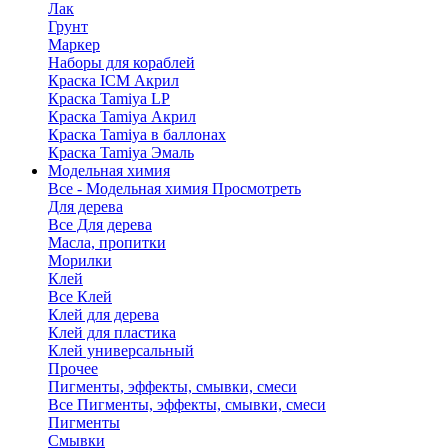
Лак
Грунт
Маркер
Наборы для кораблей
Краска ICM Акрил
Краска Tamiya LP
Краска Tamiya Акрил
Краска Tamiya в баллонах
Краска Tamiya Эмаль
Модельная химия
Все - Модельная химия
Просмотреть
Для дерева
Все Для дерева
Масла, пропитки
Морилки
Клей
Все Клей
Клей для дерева
Клей для пластика
Клей универсальный
Прочее
Пигменты, эффекты, смывки, смеси
Все Пигменты, эффекты, смывки, смеси
Пигменты
Смывки