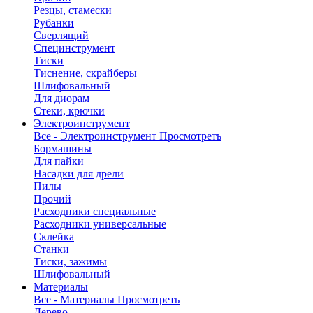
Резцы, стамески
Рубанки
Сверлящий
Специнструмент
Тиски
Тиснение, скрайберы
Шлифовальный
Для диорам
Стеки, крючки
Электроинструмент
Все - Электроинструмент
Просмотреть
Бормашины
Для пайки
Насадки для дрели
Пилы
Прочий
Расходники специальные
Расходники универсальные
Склейка
Станки
Тиски, зажимы
Шлифовальный
Материалы
Все - Материалы
Просмотреть
Дерево