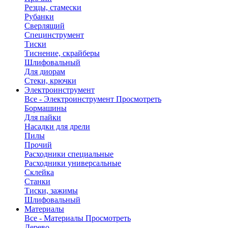
Резцы, стамески
Рубанки
Сверлящий
Специнструмент
Тиски
Тиснение, скрайберы
Шлифовальный
Для диорам
Стеки, крючки
Электроинструмент
Все - Электроинструмент
Просмотреть
Бормашины
Для пайки
Насадки для дрели
Пилы
Прочий
Расходники специальные
Расходники универсальные
Склейка
Станки
Тиски, зажимы
Шлифовальный
Материалы
Все - Материалы
Просмотреть
Дерево