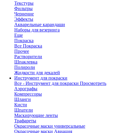
Текстуры
Фильтры
Чернение
Эффекты
Акварельные карандаши
Наборы для везеринга
Еще
Покраска
Все Покраска
Прочее
Растворители
Шпаклевка
Полироли
Жидкости для декалей
Инструмент для покраски
Все - Инструмент для покраски
Просмотреть
Аэрографы
Компрессоры
Шланги
Кисти
Шпатели
Маскирующие ленты
Трафареты
Окрасочные маски универсальные
Окрасочные маски Авиация