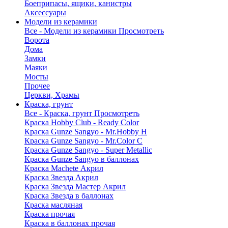
Боеприпасы, ящики, канистры
Аксессуары
Модели из керамики
Все - Модели из керамики
Просмотреть
Ворота
Дома
Замки
Маяки
Мосты
Прочее
Церкви, Храмы
Краска, грунт
Все - Краска, грунт
Просмотреть
Краска Hobby Club - Ready Color
Краска Gunze Sangyo - Mr.Hobby H
Краска Gunze Sangyo - Mr.Color C
Краска Gunze Sangyo - Super Metallic
Краска Gunze Sangyo в баллонах
Краска Machete Акрил
Краска Звезда Акрил
Краска Звезда Мастер Акрил
Краска Звезда в баллонах
Краска масляная
Краска прочая
Краска в баллонах прочая