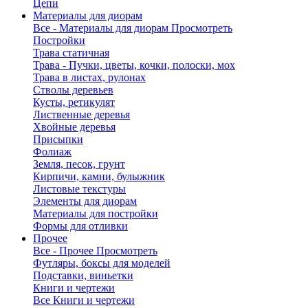
Цепи
Материалы для диорам
Все - Материалы для диорам
Просмотреть
Постройки
Трава статичная
Трава - Пучки, цветы, кочки, полоски, мох
Трава в листах, рулонах
Стволы деревьев
Кусты, ретикулят
Лиственные деревья
Хвойные деревья
Присыпки
Фолиаж
Земля, песок, грунт
Кирпичи, камни, булыжник
Листовые текстуры
Элементы для диорам
Материалы для постройки
Формы для отливки
Прочее
Все - Прочее
Просмотреть
Футляры, боксы для моделей
Подставки, виньетки
Книги и чертежи
Все Книги и чертежи