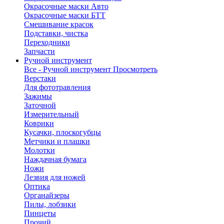
Окрасочные маски Авто
Окрасочные маски БТТ
Смешивание красок
Подставки, чистка
Переходники
Запчасти
Ручной инструмент
Все - Ручной инструмент
Просмотреть
Верстаки
Для фототравления
Зажимы
Заточной
Измерительный
Коврики
Кусачки, плоскогубцы
Метчики и плашки
Молотки
Наждачная бумага
Ножи
Лезвия для ножей
Оптика
Органайзеры
Пилы, лобзики
Пинцеты
Прочий