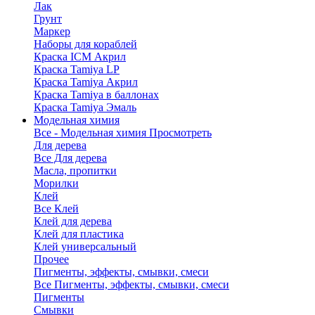
Лак
Грунт
Маркер
Наборы для кораблей
Краска ICM Акрил
Краска Tamiya LP
Краска Tamiya Акрил
Краска Tamiya в баллонах
Краска Tamiya Эмаль
Модельная химия
Все - Модельная химия
Просмотреть
Для дерева
Все Для дерева
Масла, пропитки
Морилки
Клей
Все Клей
Клей для дерева
Клей для пластика
Клей универсальный
Прочее
Пигменты, эффекты, смывки, смеси
Все Пигменты, эффекты, смывки, смеси
Пигменты
Смывки