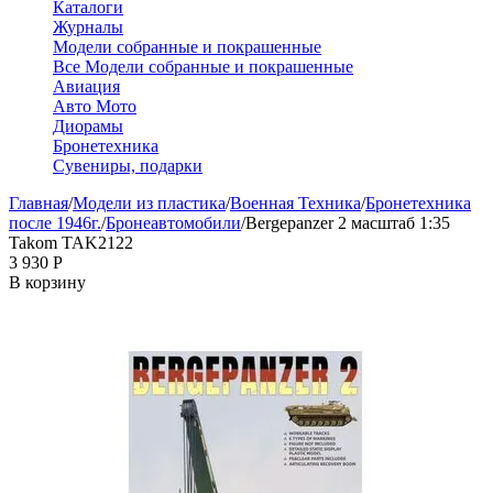
Каталоги
Журналы
Модели собранные и покрашенные
Все Модели собранные и покрашенные
Авиация
Авто Мото
Диорамы
Бронетехника
Сувениры, подарки
Главная
/
Модели из пластика
/
Военная Техника
/
Бронетехника
после 1946г.
/
Бронеавтомобили
/
Bergepanzer 2 масштаб 1:35
Takom TAK2122
3 930
Р
В корзину