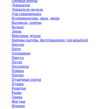
Гребные винты
Декорации
Держатели модели
Для современных
Иллюминаторы, окна, двери
Колокола, сирены
Кольца
Леера
Мачтовые детали
Наборы палубы, фототравление для кораблей
Нагели
Нити
Основания
Паруса
Петли
Пиллерсы
Помпы
Прочее
Пушечные порты
Пушки
Решетки
Рымы
Трапы
Фигуры
Фонари