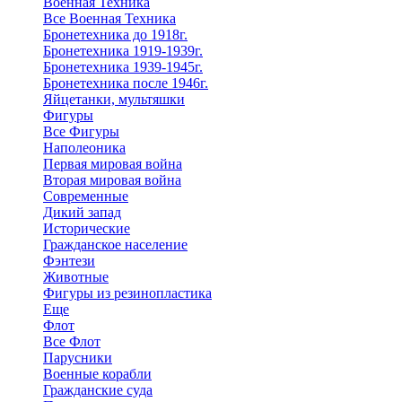
Военная Техника
Все Военная Техника
Бронетехника до 1918г.
Бронетехника 1919-1939г.
Бронетехника 1939-1945г.
Бронетехника после 1946г.
Яйцетанки, мультяшки
Фигуры
Все Фигуры
Наполеоника
Первая мировая война
Вторая мировая война
Современные
Дикий запад
Исторические
Гражданское население
Фэнтези
Животные
Фигуры из резинопластика
Еще
Флот
Все Флот
Парусники
Военные корабли
Гражданские суда