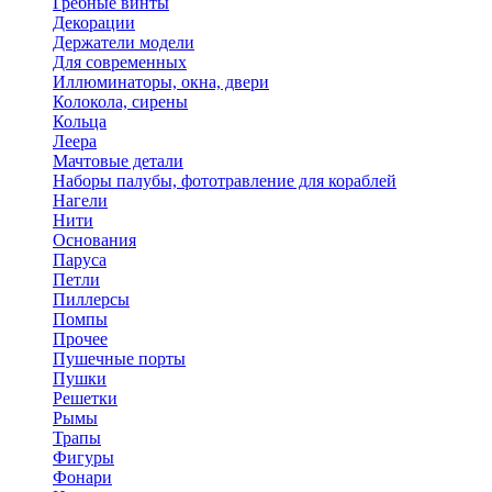
Гребные винты
Декорации
Держатели модели
Для современных
Иллюминаторы, окна, двери
Колокола, сирены
Кольца
Леера
Мачтовые детали
Наборы палубы, фототравление для кораблей
Нагели
Нити
Основания
Паруса
Петли
Пиллерсы
Помпы
Прочее
Пушечные порты
Пушки
Решетки
Рымы
Трапы
Фигуры
Фонари