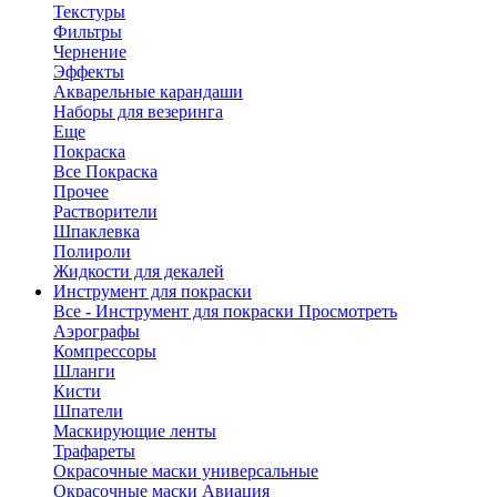
Текстуры
Фильтры
Чернение
Эффекты
Акварельные карандаши
Наборы для везеринга
Еще
Покраска
Все Покраска
Прочее
Растворители
Шпаклевка
Полироли
Жидкости для декалей
Инструмент для покраски
Все - Инструмент для покраски
Просмотреть
Аэрографы
Компрессоры
Шланги
Кисти
Шпатели
Маскирующие ленты
Трафареты
Окрасочные маски универсальные
Окрасочные маски Авиация