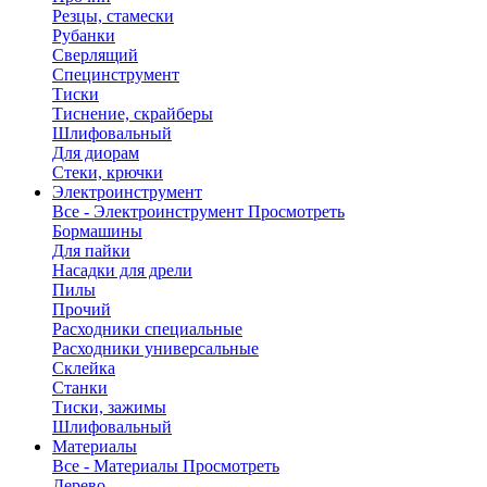
Резцы, стамески
Рубанки
Сверлящий
Специнструмент
Тиски
Тиснение, скрайберы
Шлифовальный
Для диорам
Стеки, крючки
Электроинструмент
Все - Электроинструмент
Просмотреть
Бормашины
Для пайки
Насадки для дрели
Пилы
Прочий
Расходники специальные
Расходники универсальные
Склейка
Станки
Тиски, зажимы
Шлифовальный
Материалы
Все - Материалы
Просмотреть
Дерево