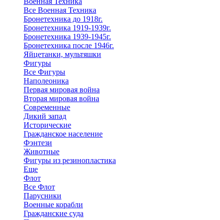
Военная Техника
Все Военная Техника
Бронетехника до 1918г.
Бронетехника 1919-1939г.
Бронетехника 1939-1945г.
Бронетехника после 1946г.
Яйцетанки, мультяшки
Фигуры
Все Фигуры
Наполеоника
Первая мировая война
Вторая мировая война
Современные
Дикий запад
Исторические
Гражданское население
Фэнтези
Животные
Фигуры из резинопластика
Еще
Флот
Все Флот
Парусники
Военные корабли
Гражданские суда