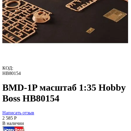
КОД:
HB80154
BMD-1P масштаб 1:35 Hobby
Boss HB80154
Написать отзыв
2 585
Р
В наличии