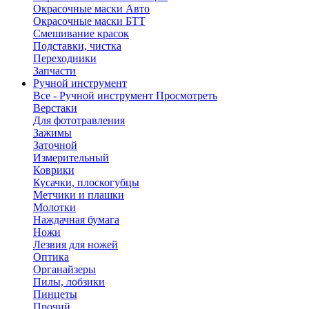
Окрасочные маски Авто
Окрасочные маски БТТ
Смешивание красок
Подставки, чистка
Переходники
Запчасти
Ручной инструмент
Все - Ручной инструмент
Просмотреть
Верстаки
Для фототравления
Зажимы
Заточной
Измерительный
Коврики
Кусачки, плоскогубцы
Метчики и плашки
Молотки
Наждачная бумага
Ножи
Лезвия для ножей
Оптика
Органайзеры
Пилы, лобзики
Пинцеты
Прочий