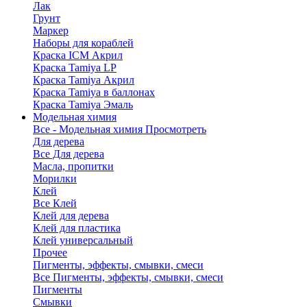
Лак
Грунт
Маркер
Наборы для кораблей
Краска ICM Акрил
Краска Tamiya LP
Краска Tamiya Акрил
Краска Tamiya в баллонах
Краска Tamiya Эмаль
Модельная химия
Все - Модельная химия
Просмотреть
Для дерева
Все Для дерева
Масла, пропитки
Морилки
Клей
Все Клей
Клей для дерева
Клей для пластика
Клей универсальный
Прочее
Пигменты, эффекты, смывки, смеси
Все Пигменты, эффекты, смывки, смеси
Пигменты
Смывки