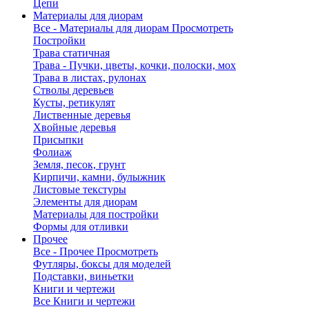
Цепи
Материалы для диорам
Все - Материалы для диорам
Просмотреть
Постройки
Трава статичная
Трава - Пучки, цветы, кочки, полоски, мох
Трава в листах, рулонах
Стволы деревьев
Кусты, ретикулят
Лиственные деревья
Хвойные деревья
Присыпки
Фолиаж
Земля, песок, грунт
Кирпичи, камни, булыжник
Листовые текстуры
Элементы для диорам
Материалы для постройки
Формы для отливки
Прочее
Все - Прочее
Просмотреть
Футляры, боксы для моделей
Подставки, виньетки
Книги и чертежи
Все Книги и чертежи