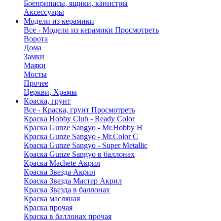
Боеприпасы, ящики, канистры
Аксессуары
Модели из керамики
Все - Модели из керамики
Просмотреть
Ворота
Дома
Замки
Маяки
Мосты
Прочее
Церкви, Храмы
Краска, грунт
Все - Краска, грунт
Просмотреть
Краска Hobby Club - Ready Color
Краска Gunze Sangyo - Mr.Hobby H
Краска Gunze Sangyo - Mr.Color C
Краска Gunze Sangyo - Super Metallic
Краска Gunze Sangyo в баллонах
Краска Machete Акрил
Краска Звезда Акрил
Краска Звезда Мастер Акрил
Краска Звезда в баллонах
Краска масляная
Краска прочая
Краска в баллонах прочая