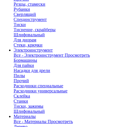
Резцы, стамески
Рубанки
Сверлящий
Специнструмент
Тиски
Тиснение, скрайберы
Шлифовальный
Для диорам
Стеки, крючки
Электроинструмент
Все - Электроинструмент
Просмотреть
Бормашины
Для пайки
Насадки для дрели
Пилы
Прочий
Расходники специальные
Расходники универсальные
Склейка
Станки
Тиски, зажимы
Шлифовальный
Материалы
Все - Материалы
Просмотреть
Дерево