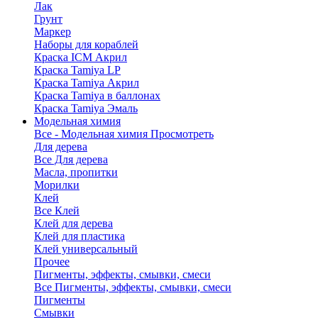
Лак
Грунт
Маркер
Наборы для кораблей
Краска ICM Акрил
Краска Tamiya LP
Краска Tamiya Акрил
Краска Tamiya в баллонах
Краска Tamiya Эмаль
Модельная химия
Все - Модельная химия
Просмотреть
Для дерева
Все Для дерева
Масла, пропитки
Морилки
Клей
Все Клей
Клей для дерева
Клей для пластика
Клей универсальный
Прочее
Пигменты, эффекты, смывки, смеси
Все Пигменты, эффекты, смывки, смеси
Пигменты
Смывки