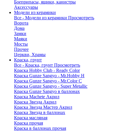
Боеприпасы, ящики, канистры
Аксессуары
Модели из керамики
Все - Модели из керамики
Просмотреть
Ворота
Дома
Замки
Маяки
Мосты
Прочее
Церкви, Храмы
Краска, грунт
Все - Краска, грунт
Просмотреть
Краска Hobby Club - Ready Color
Краска Gunze Sangyo - Mr.Hobby H
Краска Gunze Sangyo - Mr.Color C
Краска Gunze Sangyo - Super Metallic
Краска Gunze Sangyo в баллонах
Краска Machete Акрил
Краска Звезда Акрил
Краска Звезда Мастер Акрил
Краска Звезда в баллонах
Краска масляная
Краска прочая
Краска в баллонах прочая