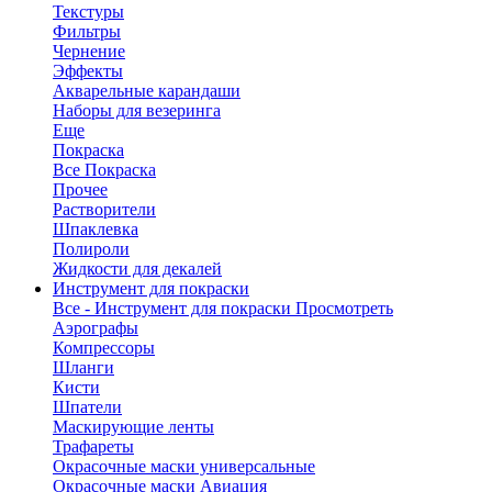
Текстуры
Фильтры
Чернение
Эффекты
Акварельные карандаши
Наборы для везеринга
Еще
Покраска
Все Покраска
Прочее
Растворители
Шпаклевка
Полироли
Жидкости для декалей
Инструмент для покраски
Все - Инструмент для покраски
Просмотреть
Аэрографы
Компрессоры
Шланги
Кисти
Шпатели
Маскирующие ленты
Трафареты
Окрасочные маски универсальные
Окрасочные маски Авиация