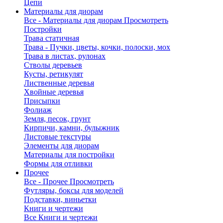
Цепи
Материалы для диорам
Все - Материалы для диорам
Просмотреть
Постройки
Трава статичная
Трава - Пучки, цветы, кочки, полоски, мох
Трава в листах, рулонах
Стволы деревьев
Кусты, ретикулят
Лиственные деревья
Хвойные деревья
Присыпки
Фолиаж
Земля, песок, грунт
Кирпичи, камни, булыжник
Листовые текстуры
Элементы для диорам
Материалы для постройки
Формы для отливки
Прочее
Все - Прочее
Просмотреть
Футляры, боксы для моделей
Подставки, виньетки
Книги и чертежи
Все Книги и чертежи