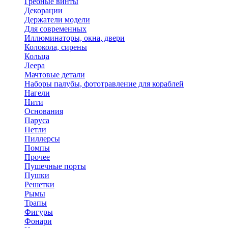
Гребные винты
Декорации
Держатели модели
Для современных
Иллюминаторы, окна, двери
Колокола, сирены
Кольца
Леера
Мачтовые детали
Наборы палубы, фототравление для кораблей
Нагели
Нити
Основания
Паруса
Петли
Пиллерсы
Помпы
Прочее
Пушечные порты
Пушки
Решетки
Рымы
Трапы
Фигуры
Фонари