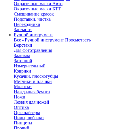
Окрасочные маски Авто
Окрасочные маски БТТ
Смешивание красок
Подставки, чистка
Переходники
Запчасти
Ручной инструмент
Все - Ручной инструмент
Просмотреть
Верстаки
Для фототравления
Зажимы
Заточной
Измерительный
Коврики
Кусачки, плоскогубцы
Метчики и плашки
Молотки
Наждачная бумага
Ножи
Лезвия для ножей
Оптика
Органайзеры
Пилы, лобзики
Пинцеты
Прочий