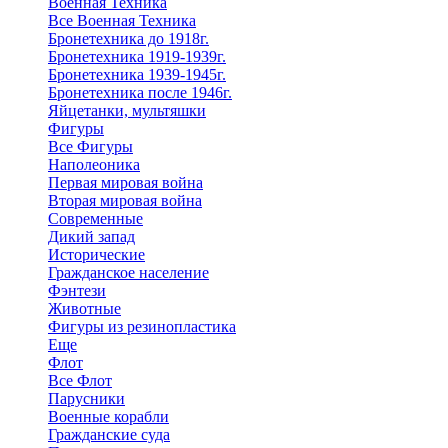
Военная Техника
Все Военная Техника
Бронетехника до 1918г.
Бронетехника 1919-1939г.
Бронетехника 1939-1945г.
Бронетехника после 1946г.
Яйцетанки, мультяшки
Фигуры
Все Фигуры
Наполеоника
Первая мировая война
Вторая мировая война
Современные
Дикий запад
Исторические
Гражданское население
Фэнтези
Животные
Фигуры из резинопластика
Еще
Флот
Все Флот
Парусники
Военные корабли
Гражданские суда