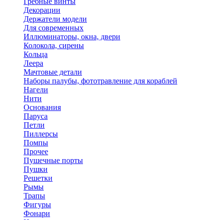
Гребные винты
Декорации
Держатели модели
Для современных
Иллюминаторы, окна, двери
Колокола, сирены
Кольца
Леера
Мачтовые детали
Наборы палубы, фототравление для кораблей
Нагели
Нити
Основания
Паруса
Петли
Пиллерсы
Помпы
Прочее
Пушечные порты
Пушки
Решетки
Рымы
Трапы
Фигуры
Фонари