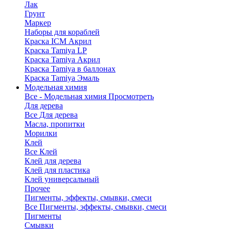
Лак
Грунт
Маркер
Наборы для кораблей
Краска ICM Акрил
Краска Tamiya LP
Краска Tamiya Акрил
Краска Tamiya в баллонах
Краска Tamiya Эмаль
Модельная химия
Все - Модельная химия
Просмотреть
Для дерева
Все Для дерева
Масла, пропитки
Морилки
Клей
Все Клей
Клей для дерева
Клей для пластика
Клей универсальный
Прочее
Пигменты, эффекты, смывки, смеси
Все Пигменты, эффекты, смывки, смеси
Пигменты
Смывки