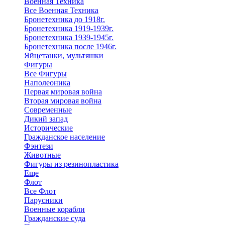
Военная Техника
Все Военная Техника
Бронетехника до 1918г.
Бронетехника 1919-1939г.
Бронетехника 1939-1945г.
Бронетехника после 1946г.
Яйцетанки, мультяшки
Фигуры
Все Фигуры
Наполеоника
Первая мировая война
Вторая мировая война
Современные
Дикий запад
Исторические
Гражданское население
Фэнтези
Животные
Фигуры из резинопластика
Еще
Флот
Все Флот
Парусники
Военные корабли
Гражданские суда