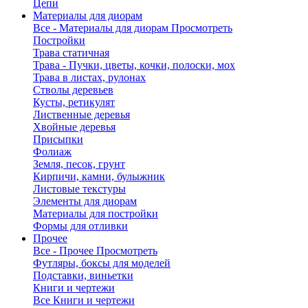
Цепи
Материалы для диорам
Все - Материалы для диорам
Просмотреть
Постройки
Трава статичная
Трава - Пучки, цветы, кочки, полоски, мох
Трава в листах, рулонах
Стволы деревьев
Кусты, ретикулят
Лиственные деревья
Хвойные деревья
Присыпки
Фолиаж
Земля, песок, грунт
Кирпичи, камни, булыжник
Листовые текстуры
Элементы для диорам
Материалы для постройки
Формы для отливки
Прочее
Все - Прочее
Просмотреть
Футляры, боксы для моделей
Подставки, виньетки
Книги и чертежи
Все Книги и чертежи