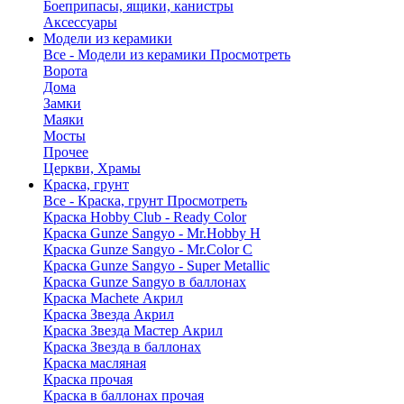
Боеприпасы, ящики, канистры
Аксессуары
Модели из керамики
Все - Модели из керамики
Просмотреть
Ворота
Дома
Замки
Маяки
Мосты
Прочее
Церкви, Храмы
Краска, грунт
Все - Краска, грунт
Просмотреть
Краска Hobby Club - Ready Color
Краска Gunze Sangyo - Mr.Hobby H
Краска Gunze Sangyo - Mr.Color C
Краска Gunze Sangyo - Super Metallic
Краска Gunze Sangyo в баллонах
Краска Machete Акрил
Краска Звезда Акрил
Краска Звезда Мастер Акрил
Краска Звезда в баллонах
Краска масляная
Краска прочая
Краска в баллонах прочая