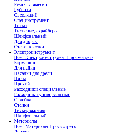
Резцы, стамески
Рубанки
Сверлящий
Специнструмент
Тиски
Тиснение, скрайберы
Шлифовальный
Для диорам
Стеки, крючки
Электроинструмент
Все - Электроинструмент
Просмотреть
Бормашины
Для пайки
Насадки для дрели
Пилы
Прочий
Расходники специальные
Расходники универсальные
Склейка
Станки
Тиски, зажимы
Шлифовальный
Материалы
Все - Материалы
Просмотреть
Дерево