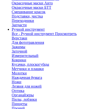
Окрасочные маски Авто
Окрасочные маски БТТ
Смешивание красок
Подставки, чистка
Переходники
Запчасти
Ручной инструмент
Все - Ручной инструмент
Просмотреть
Верстаки
Для фототравления
Зажимы
Заточной
Измерительный
Коврики
Кусачки, плоскогубцы
Метчики и плашки
Молотки
Наждачная бумага
Ножи
Лезвия для ножей
Оптика
Органайзеры
Пилы, лобзики
Пинцеты
Прочий