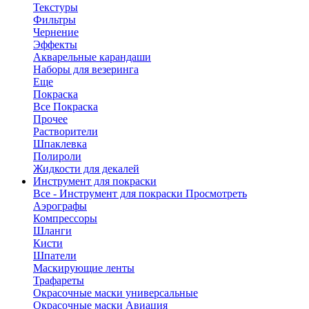
Текстуры
Фильтры
Чернение
Эффекты
Акварельные карандаши
Наборы для везеринга
Еще
Покраска
Все Покраска
Прочее
Растворители
Шпаклевка
Полироли
Жидкости для декалей
Инструмент для покраски
Все - Инструмент для покраски
Просмотреть
Аэрографы
Компрессоры
Шланги
Кисти
Шпатели
Маскирующие ленты
Трафареты
Окрасочные маски универсальные
Окрасочные маски Авиация