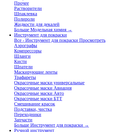
Прочее
Растворители
Шпаклевка
Полироли
Жидкости для декалей
Больше Модельная химия
→
Инструмент для покраски
Все - Инструмент для покраски
Просмотреть
Аэрографы
Компрессоры
Шланги
Кисти
Шпатели
Маскирующие ленты
Трафареты
Окрасочные маски универсальные
Окрасочные маски Авиация
Окрасочные маски Авто
Окрасочные маски БТТ
Смешивание красок
Подставки, чистка
Переходники
Запчасти
Больше Инструмент для покраски
→
Ручной инструмент