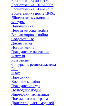
Бронетехника до 1918г.
Бронетехника 1919-1939г.
Бронетехника 1939-1945г.
Бронетехника после 1946г.
Яйцетанки, мультяшки
Фигуры
Наполеоника
Первая мировая война
Вторая мировая война
Современные
Дикий запад
Исторические
Гражданское население
Фэнтези
Животные
Фигуры из резинопластика
Еще
Флот
Парусники
Военные корабли
Гражданские суда
Подводные лодки
Яйцелодки, мультяшки
Поезда, вагоны, травмаи
Двигатели, части моделей