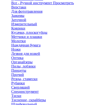
Все - Ручной инструмент
Просмотреть
Верстаки
Для фототравления
Зажимы
Заточной
Измерительный
Коврики
Кусачки, плоскогубцы
Метчики и плашки
Молотки
Наждачная бумага
Ножи
Лезвия для ножей
Оптика
Органайзеры
Пилы, лобзики
Пинцеты
Прочий
Резцы, стамески
Рубанки
Сверлящий
Специнструмент
Тиски
Тиснение, скрайберы
Шлифовальный