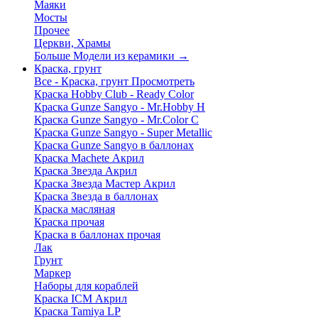
Маяки
Мосты
Прочее
Церкви, Храмы
Больше Модели из керамики
→
Краска, грунт
Все - Краска, грунт
Просмотреть
Краска Hobby Club - Ready Color
Краска Gunze Sangyo - Mr.Hobby H
Краска Gunze Sangyo - Mr.Color C
Краска Gunze Sangyo - Super Metallic
Краска Gunze Sangyo в баллонах
Краска Machete Акрил
Краска Звезда Акрил
Краска Звезда Мастер Акрил
Краска Звезда в баллонах
Краска масляная
Краска прочая
Краска в баллонах прочая
Лак
Грунт
Маркер
Наборы для кораблей
Краска ICM Акрил
Краска Tamiya LP