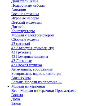
Двигатели Авиа
Подарочные наборы
Авиация
Военная техника
Игровые наборы
Детский моделизм
Дисней
Конструкторы
Модели с электромотором
Сборные модели
43 масштаб
43 Автобусы, трамваи, жд
43 Грузовые
43 Пожарные машины
43 Легковые
43 Прочая техника
Аммуниция, вооружение
Боеприпасы, ящики, канистры
Аксессуары
Больше Модели из пластика
→
Модели из керамики
Все - Модели из керамики
Просмотреть
Ворота
Дома
Замки