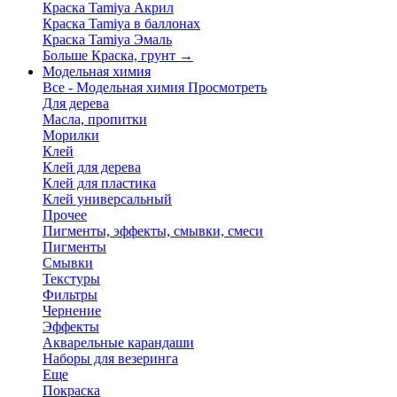
Краска Tamiya Акрил
Краска Tamiya в баллонах
Краска Tamiya Эмаль
Больше Краска, грунт
→
Модельная химия
Все - Модельная химия
Просмотреть
Для дерева
Масла, пропитки
Морилки
Клей
Клей для дерева
Клей для пластика
Клей универсальный
Прочее
Пигменты, эффекты, смывки, смеси
Пигменты
Смывки
Текстуры
Фильтры
Чернение
Эффекты
Акварельные карандаши
Наборы для везеринга
Еще
Покраска