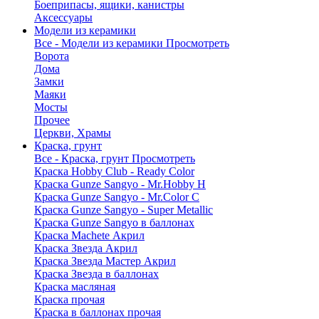
Боеприпасы, ящики, канистры
Аксессуары
Модели из керамики
Все - Модели из керамики
Просмотреть
Ворота
Дома
Замки
Маяки
Мосты
Прочее
Церкви, Храмы
Краска, грунт
Все - Краска, грунт
Просмотреть
Краска Hobby Club - Ready Color
Краска Gunze Sangyo - Mr.Hobby H
Краска Gunze Sangyo - Mr.Color C
Краска Gunze Sangyo - Super Metallic
Краска Gunze Sangyo в баллонах
Краска Machete Акрил
Краска Звезда Акрил
Краска Звезда Мастер Акрил
Краска Звезда в баллонах
Краска масляная
Краска прочая
Краска в баллонах прочая