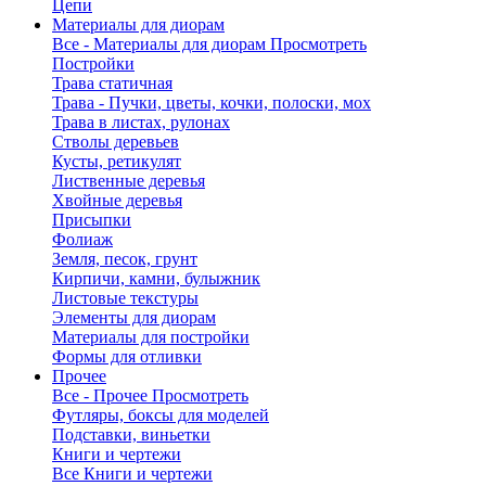
Цепи
Материалы для диорам
Все - Материалы для диорам
Просмотреть
Постройки
Трава статичная
Трава - Пучки, цветы, кочки, полоски, мох
Трава в листах, рулонах
Стволы деревьев
Кусты, ретикулят
Лиственные деревья
Хвойные деревья
Присыпки
Фолиаж
Земля, песок, грунт
Кирпичи, камни, булыжник
Листовые текстуры
Элементы для диорам
Материалы для постройки
Формы для отливки
Прочее
Все - Прочее
Просмотреть
Футляры, боксы для моделей
Подставки, виньетки
Книги и чертежи
Все Книги и чертежи