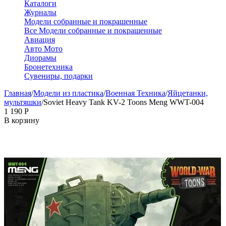
Каталоги
Журналы
Модели собранные и покрашенные
Все Модели собранные и покрашенные
Авиация
Авто Мото
Диорамы
Бронетехника
Сувениры, подарки
Главная
/
Модели из пластика
/
Военная Техника
/
Яйцетанки,
мультяшки
/
Soviet Heavy Tank KV-2 Toons Meng WWT-004
1 190
Р
В корзину